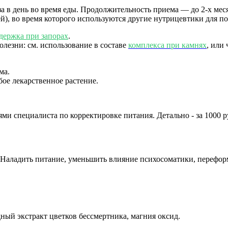
аза в день во время еды. Продолжительность приема — до 2-х ме
ей), во время которого используются другие нутрицевтики для 
держка при запорах
.
лезни: см. использование в составе
комплекса при камнях
, или
ма.
бое лекарственное растение.
ми специалиста по корректировке питания. Детально - за 1000 
у? Наладить питание, уменьшить влияние психосоматики, перефор
ный экстракт цветков бессмертника, магния оксид.