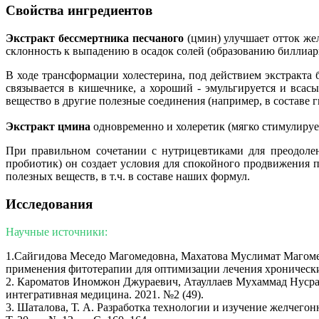
Свойства ингредиентов
Экстракт бессмертника песчаного
(цмин) улучшает отток жел
склонность к выпадению в осадок солей (образованию биллиа
В ходе трансформации холестерина, под действием экстракта 
связывается в кишечнике, а хороший - эмульгируется и всасы
вещество в другие полезные соединения (например, в составе
Экстракт цмина
одновременно и холеретик (мягко стимулирует
При правильном сочетании с нутрицевтиками для преодолен
пробиотик) он создает условия для спокойного продвижения 
полезных веществ, в т.ч. в составе наших формул.
Исследования
Научные источники:
1.Сайгидова Меседо Магомедовна, Махатова Муслимат Магоме
применения фитотерапии для оптимизации лечения хроническ
2. Кароматов Иномжон Джураевич, Атауллаев Мухаммад Нусрат
интегративная медицина. 2021. №2 (49).
3. Шаталова, Т. А. Разработка технологии и изучение желчего