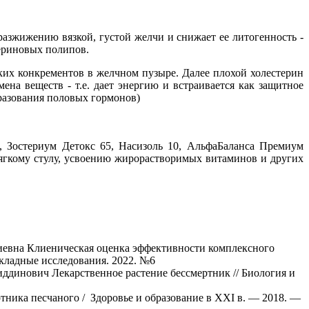
разжижению вязкой, густой желчи и снижает ее литогенность -
ериновых полипов.
лких конкрементов в желчном пузыре. Далее плохой холестерин
ена веществ - т.е. дает энергию и встраивается как защитное
бразования половых гормонов)
 Зостериум Детокс 65, Насизоль 10, АльфаБаланса Премиум
мягкому стулу, усвоению жирорастворимых витаминов и других
иевна Клиеническая оценка эффективности комплексного
кладные исследования. 2022. №6
динович Лекарственное растение бессмертник // Биология и
тника песчаного / Здоровье и образование в XXI в. — 2018. —