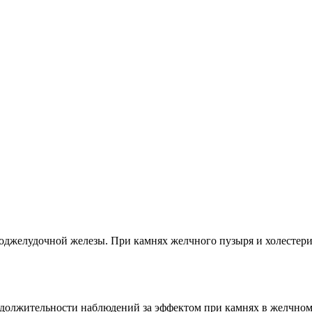
поджелудочной железы. При камнях желчного пузыря и холестер
должительности наблюдений за эффектом при камнях в желчном 