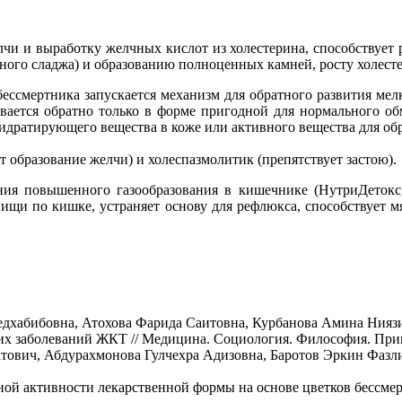
чи и выработку желчных кислот из холестерина, способствует 
рного сладжа) и образованию полноценных камней, росту холест
бессмертника запускается механизм для обратного развития ме
вается обратно только в форме пригодной для нормального обм
 гидратирующего вещества в коже или активного вещества для о
 образование желчи) и холеспазмолитик (препятствует застою).
ия повышенного газообразования в кишечнике (НутриДетокс,
пищи по кишке, устраняет основу для рефлюкса, способствует 
дхабибовна, Атохова Фарида Саитовна, Курбанова Амина Нияз
их заболеваний ЖКТ // Медицина. Социология. Философия. При
ович, Абдурахмонова Гулчехра Адизовна, Баротов Эркин Фазлид
нной активности лекарственной формы на основе цветков бессмер