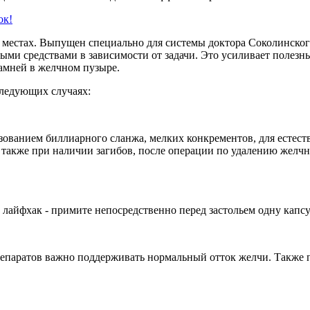
ок!
 местах.
Выпущен специально для системы доктора Соколинского
ыми средствами в зависимости от задачи. Это усиливает полезн
камней в желчном пузыре.
следующих случаях:
ованием биллиарного сланжа, мелких конкрементов, для естест
а также при наличии загибов, после операции по удалению желч
лайфхак - примите непосредственно перед застольем одну капсу
репаратов важно поддерживать нормальный отток желчи. Также п