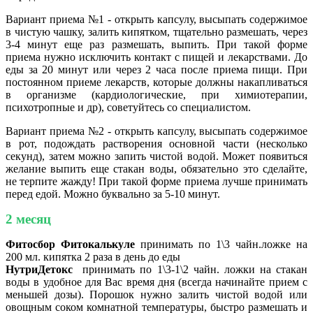
Вариант приема №1 - открыть капсулу, высыпать содержимое
в чистую чашку, залить кипятком, тщательно размешать, через
3-4 минут еще раз размешать, выпить. При такой форме
приема нужно исключить контакт с пищей и лекарствами. До
еды за 20 минут или через 2 часа после приема пищи. При
постоянном приеме лекарств, которые должны накапливаться
в организме (кардиологические, при химиотерапии,
психотропные и др), советуйтесь со специалистом.
Вариант приема №2 - открыть капсулу, высыпать содержимое
в рот, подождать растворения основной части (несколько
секунд), затем можно запить чистой водой. Может появиться
желание выпить еще стакан воды, обязательно это сделайте,
не терпите жажду! При такой форме приема лучше принимать
перед едой. Можно буквально за 5-10 минут.
2 месяц
Фитосбор Фитокалькуле
принимать по 1\3 чайн.ложке на
200 мл. кипятка 2 раза в день до еды
НутриДетокс
принимать по 1\3-1\2 чайн. ложки на стакан
воды в удобное для Вас время дня (всегда начинайте прием с
меньшей дозы). Порошок нужно залить чистой водой или
овощным соком комнатной температуры, быстро размешать и