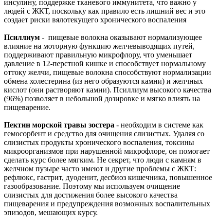
инсулину, поддержке тканевого иммунитета, что важно у
людей с ЖКТ, поскольку как правило есть лишний вес и это
создает риски вялотекущего хронического воспаления
Псиллиум
- пищевые волокна оказывают нормализующее
влияние на моторную функцию желчевыводящих путей,
поддерживают правильную микрофлору, что уменьшает
давление в 12-перстной кишке и способствует нормальному
оттоку желчи, пищевые волокна способствуют нормализации
обмена холестерина (из него образуются камни) и желчных
кислот (они растворяют камни). Псиллиум высокого качества
(96%) позволяет в небольшой дозировке и мягко влиять на
пищеварение.
Пектин морской травы зостера
- необходим в системе как
гемосорбент и средство для очищения слизистых. Удаляя со
слизистых продукты хронического воспаления, токсины
микроорганизмов при нарушенной микрофлоре, он помогает
сделать курс более мягким. Не секрет, что люди с камням в
желчном пузыре часто имеют и другие проблемы с ЖКТ:
рефлюкс, гастрит, дуоденит, десбиоз кишечника, повышенное
газообразование. Поэтому мы используем очищение
слизистых для достижения более высокого качества
пищеварения и предупреждения возможных воспалительных
эпизодов, мешающих курсу.