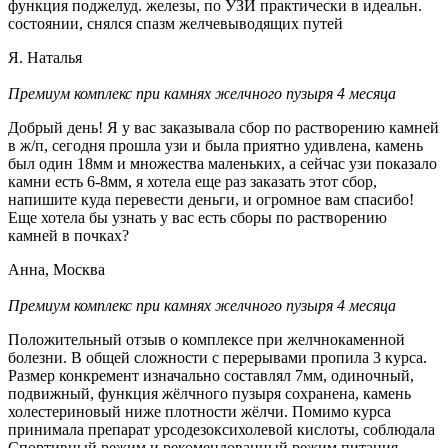
функция поджелуд. железы, по УЗИ практически в идеальн.
состоянии, снялся спазм желчевыводящих путей
Я. Наталья
Премиум комплекс при камнях желчного пузыря 4 месяца
Добрый день! Я у вас заказывала сбор по растворению камней
в ж/п, сегодня прошла узи и была приятно удивлена, камень
был один 18мм и множества маленьких, а сейчас узи показало
камни есть 6-8мм, я хотела еще раз заказать этот сбор,
напишите куда перевести деньги, и огромное вам спасибо!
Еще хотела бы узнать у вас есть сборы по растворению
камней в почках?
Анна, Москва
Премиум комплекс при камнях желчного пузыря 4 месяца
Положительный отзыв о комплексе при желчнокаменной
болезни. В общей сложности с перерывами пропила 3 курса.
Размер конкремент изначально составлял 7мм, одиночный,
подвижный, функция жёлчного пузыря сохранена, камень
холестериновый ниже плотности жёлчи. Помимо курса
принимала препарат урсодезоксихолевой кислоты, соблюдала
Спортивный режим и рекомендованный режим питания.