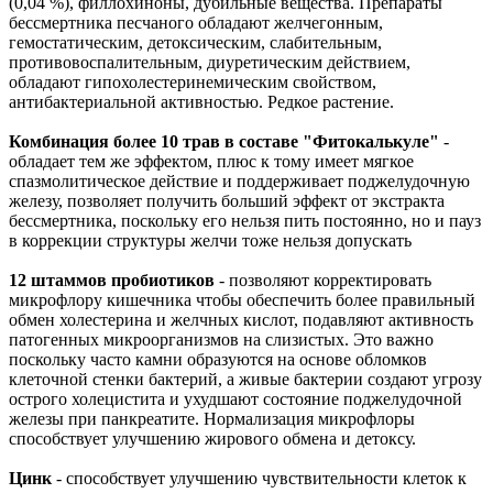
(0,04 %), филлохиноны, дубильные вещества. Препараты
бессмертника песчаного обладают желчегонным,
гемостатическим, детоксическим, слабительным,
противовоспалительным, диуретическим действием,
обладают гипохолестеринемическим свойством,
антибактериальной активностью. Редкое растение.
Комбинация более 10 трав в составе "Фитокалькуле"
-
обладает тем же эффектом, плюс к тому имеет мягкое
спазмолитическое действие и поддерживает поджелудочную
железу, позволяет получить больший эффект от экстракта
бессмертника, поскольку его нельзя пить постоянно, но и пауз
в коррекции структуры желчи тоже нельзя допускать
12 штаммов пробиотиков
- позволяют корректировать
микрофлору кишечника чтобы обеспечить более правильный
обмен холестерина и желчных кислот, подавляют активность
патогенных микроорганизмов на слизистых. Это важно
поскольку часто камни образуются на основе обломков
клеточной стенки бактерий, а живые бактерии создают угрозу
острого холецистита и ухудшают состояние поджелудочной
железы при панкреатите. Нормализация микрофлоры
способствует улучшению жирового обмена и детоксу.
Цинк
- способствует улучшению чувствительности клеток к