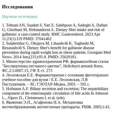
Исследования
Научные источники:
1. Tehrani AN, Saadati S, Yari Z, Salehpour A, Sadeghi A, Daftari
G, Ghorbani M, Hekmatdoost A. Dietary fiber intake and risk of
gallstone: a case-control study. BMC Gastroenterol. 2023 Apr
11;23(1):119 PMID: 37041462
2. Sulaberidze G, Okujava M, Liluashvili K, Tughushi M,
Bezarashvili S. Dietary fiber's benefit for gallstone disease
prevention during rapid weight loss in obese patients. Georgian Med
News. 2014 Jun;(231):95-9. PMID: 25020181.
3. Министерство здравоохранения РФ, фармакопейная статья
"Бессмертника песчаного цветки", Helichrysi arenarii flores,
ФС.2.5.0007.15, ГФ X ст. 273
4. Лесиовская Е.Е. Фармакотерапия с основами фитотерапии:
учебное пособие для вузов / Е.Е. Лесиовская, Л.В
Пастушенков. – М.: ГЭОТАР-Медиа, 2003. – 592 с.
5. Hofmann A.F. Biliary secretion and excretion; The nepatobiliary
component of the enteronepatic circulation of bile acids In Johnson
L., Alpers D., Christensen I. et al. (eds).
6. Яковенко Э.П., Агафонова Н.А. Механизмы
желчеобразованияи желчегонные препараты. РМЖ. 2005;1:43.