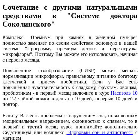
Сочетание с другими натуральными
средствами в "Системе доктора
Соколинского"
Комплекс "Премиум при камнях в желчном пузыре"
полностью заменяет по своим свойствам основную в нашей
системе "Программу премиум детокс и перезагрузка
микрофлоры". Поэтому Вы можете его использовать, начиная
с первого месяца.
Повышенное газообразование (СИБР) может мешать
нормализации микрофлоры, правильному питанию богатому
клетчаткой и приему пробиотика. Если у Вас есть
повышенная чувствительность к сладкому, фруктам, овощам,
пробиотикам - в первый месяц включите в курс
Насизоль 10
по 1\2 чайной ложки в день на 10 дней, перерыв 10 дней и
повтор.
Если у Вас есть проблемы с нарушением сна, повышенным
эмоциональным напряжением, склонностью к спазмам, то в
первый и третий месяц курса принимайте дополнительно
Седативикум или комплекс
"Здоровый сон и антистресс"
с
магнием