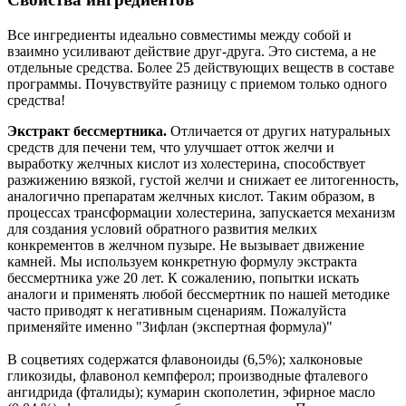
Все ингредиенты идеально совместимы между собой и
взаимно усиливают действие друг-друга. Это система, а не
отдельные средства. Более 25 действующих веществ в составе
программы. Почувствуйте разницу с приемом только одного
средства!
Экстракт бессмертника.
Отличается от других натуральных
средств для печени тем, что улучшает отток желчи и
выработку желчных кислот из холестерина, способствует
разжижению вязкой, густой желчи и снижает ее литогенность,
аналогично препаратам желчных кислот. Таким образом, в
процессах трансформации холестерина, запускается механизм
для создания условий обратного развития мелких
конкрементов в желчном пузыре. Не вызывает движение
камней. Мы используем конкретную формулу экстракта
бессмертника уже 20 лет. К сожалению, попытки искать
аналоги и применять любой бессмертник по нашей методике
часто приводят к негативным сценариям. Пожалуйста
применяйте именно "Зифлан (экспертная формула)"
В соцветиях содержатся флавоноиды (6,5%); халконовые
гликозиды, флавонол кемпферол; производные фталевого
ангидрида (фталиды); кумарин скополетин, эфирное масло