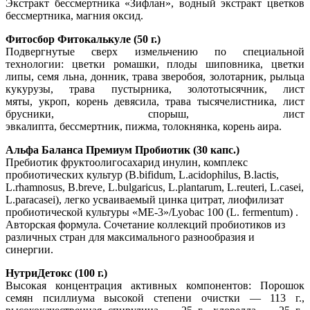
Экстракт бессмертника «Зифлан», водный экстракт цветков
бессмертника, магния оксид.
Фитосбор Фитокалькуле (50 г.)
Подвергнутые сверх измельчению по специальной
технологии:
цветки ромашки, плоды шиповника, цветки
липы, семя льна, донник, трава зверобоя, золотарник, рыльца
кукурузы, трава пустырника, золототысячник, лист
мяты, укроп, корень девясила, трава тысячелистника, лист
брусники, спорыш, лист
эвкалипта, бессмертник, пижма, толокнянка, корень аира.
Альфа Баланса Премиум Пробиотик (30 капс.)
Пребиотик фруктоолигосахарид инулин, комплекс
пробиотических культур (B.bifidum, L.acidophilus, B.lactis,
L.rhamnosus, B.breve, L.bulgaricus, L.plantarum, L.reuteri, L.casei,
L.paracasei), легко усваиваемый цинка цитрат, лиофилизат
пробиотической культуры «МЕ-3»/Lyobac 100 (L. fermentum) .
Авторская формула. Сочетание коллекций пробиотиков из
различных стран для максимального разнообразия и
синергии.
НутриДетокс (100 г.)
Высокая концентрация активных компонентов: Порошок
семян псиллиума высокой степени очистки — 113 г.,