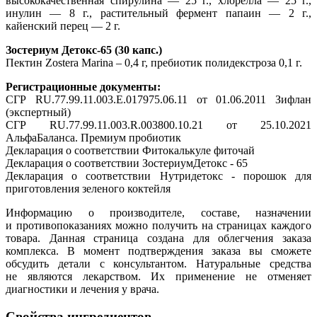
высококачественная спирулина — 25 г., хлорелла — 25 г.,
инулин — 8 г., растительный фермент папаин — 2 г.,
кайенский перец — 2 г.
Зостериум Детокс-65 (30 капс.)
Пектин Zostera Marina – 0,4 г, пребиотик полидекстроза 0,1 г.
Регистрационные документы:
СГР RU.77.99.11.003.Е.017975.06.11 от 01.06.2011 Зифлан
(экспертный)
СГР RU.77.99.11.003.R.003800.10.21 от 25.10.2021
АльфаБаланса. Премиум пробиотик
Декларация о соответствии Фитокалькуле фиточай
Декларация о соответствии ЗостериумДетокс - 65
Декларация о соответствии Нутридетокс - порошок для
приготовления зеленого коктейля
Информацию о производителе, составе, назначении
и противопоказаниях можно получить на страницах каждого
товара. Данная страница создана для облегчения заказа
комплекса. В момент подтверждения заказа вы сможете
обсудить детали с консультантом. Натуральные средства
не являются лекарством. Их применение не отменяет
диагностики и лечения у врача.
Свойства ингредиентов