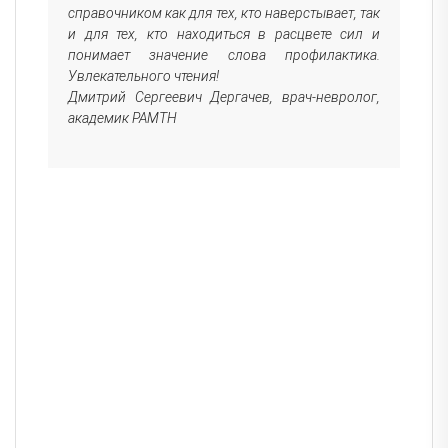
мно
справочником как для тех, кто наверстывает, так
мож
и для тех, кто находиться в расцвете сил и
понимает значение слова профилактика.
Авт
Увлекательного чтения!
стр
Дмитрий Сергеевич Дергачев, врач-невролог,
20 
академик РАМТН
пок
нау
цел
здо