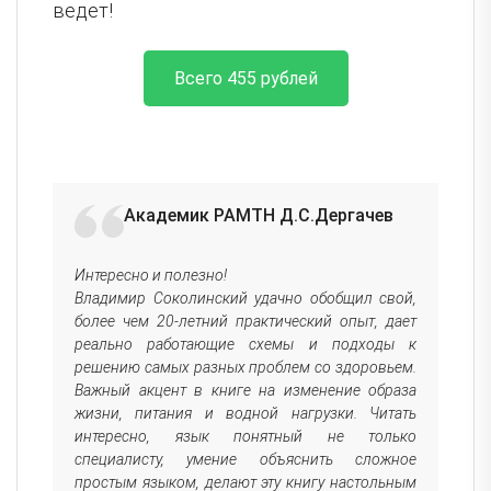
ведет!
Всего 455 рублей
Академик РАМТН Д.С.Дергачев
Интересно и полезно!
Ува
Владимир Соколинский удачно обобщил свой,
Ваш
более чем 20-летний практический опыт, дает
удо
реально работающие схемы и подходы к
нас
решению самых разных проблем со здоровьем.
ста
Важный акцент в книге на изменение образа
чел
жизни, питания и водной нагрузки. Читать
"ге
интересно, язык понятный не только
нев
специалисту, умение объяснить сложное
сам
простым языком, делают эту книгу настольным