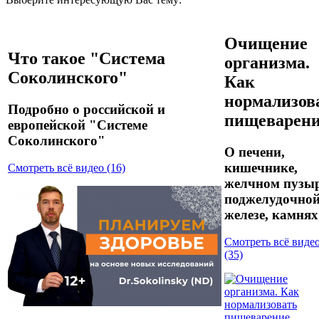
Очищение
Что такое "Система
организма.
Соколинского"
Как
нормализов
Подробно о российской и
пищеварен
европейской "Системе
Соколинского"
О печени,
кишечнике,
Смотреть всё видео (16)
желчном пузыр
поджелудочно
железе, камнях
Смотреть всё виде
(35)