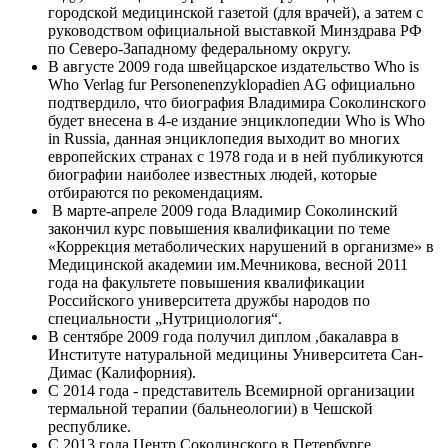
городской медицинской газетой (для врачей), а затем с
руководством официальной выставкой Минздрава РФ
по Северо-Западному федеральному округу.
В августе 2009 года швейцарское издательство Who is
Who Verlag fur Personenenzyklopadien AG официально
подтвердило, что биография Владимира Соколинского
будет внесена в 4-е издание энциклопедии Who is Who
in Russia, данная энциклопедия выходит во многих
европейских странах с 1978 года и в ней публикуются
биографии наиболее известных людей, которые
отбираются по рекомендациям.
В марте-апреле 2009 года Владимир Соколинский
закончил курс повышения квалификации по теме
«Коррекция метаболических нарушений в организме» в
Медицинской академии им.Мечникова, весной 2011
года на факультете повышения квалификации
Российского университета дружбы народов по
специальности „Нутрициология“.
В сентябре 2009 года получил диплом ,бакалавра в
Институте натуральной медицины Университета Сан-
Димас (Калифорния).
С 2014 года - представитель Всемирной организации
термальной терапии (бальнеологии) в Чешской
республике.
С 2013 года Центр Соколинского в Петербурге