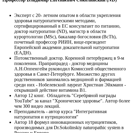
Эксперт с 20- летним опытом в области укрепления
здоровья натуропатическими методами,
сертифицированный в ЕС консультант по питанию,
доктор натуропатии (ND), магистр в области
курортологии (MSc), бакалавр богословия (BcTh),
почетный профессор РИИН, вице-президент
Европейской академии доказательной натуропатии
(ЕАДН).
Потомственный доктор. Коренной петербуржец в 9-м
поколении. Прапрапрадед - доктор медицины
А.Н.Оппенгейм руководил Комиссией общественного
здоровья в Санкт-Петербурге. Множество других
родственников занимались медициной и фармацией
среди них - Нобелевский лауреат Христиан Эйкманн -
открывший действие витамина В1.
Автор 12 книг. Обладатель "Серебряной награды
YouTube" за канал "Хроническое здоровье". Автор более
чем 300 видео лекций.
Преподаватель - автор курса "Интегративная
натуропатия и нутрициология"
Автор 18 формул инновационных нутрицевтиков,
производимых для Dr.Sokolinskiy naturopathic system в
России и Европе