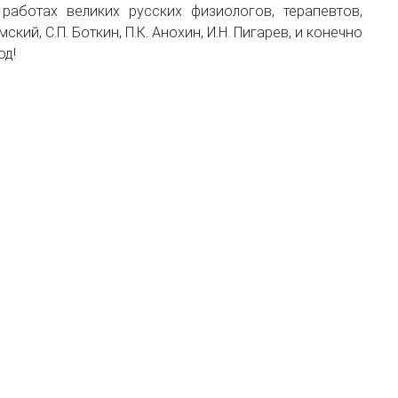
работах великих русских физиологов, терапевтов,
ский, С.П. Боткин, П.К. Анохин, И.Н. Пигарев, и конечно
од!