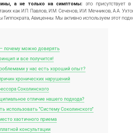
чины, а не только на симптомы:
это присутствует в 
ких как И.П. Павлов, И.М. Сеченов, И.И. Мечников, А.А. Ухтом
ы Гиппократа, Авиценны. Мы активно используем этот подх
 – почему можно доверять
инцип и все получится!
роблемами у нас есть хороший опыт?
причин хронических нарушений
фессора Соколинского
ципиальное отличие нашего подхода?
ать использовать "Систему Соколинского"
место хаотичного приема
платной консультации