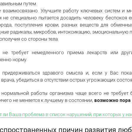
равильным путем.
е взаимосвязано. Улучшите работу ключевых систем и м
м не специально пытается досадить человеку беспокоя 
орода, поступления крови, разных веществ для обменн
ные радикалы, микробов, интоксикацию, эмоциональную пер
ополучия со стороны тела.
е не требует немедленного приема лекарств или дру
енно норму.
 придерживаться здравого смысла и, если у Вас пока
 врача, убедиться в отсутствии острых угрожающих состоя
 нормальной работы организма чаще всего не требует б
ичего не меняется к лучшему в состоянии,
возможно пора 
т ли Ваша проблема в список нарушений, при которых у н
аспространенных причин развития люб