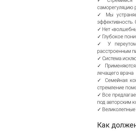
✓ Стремимся к
саморегуляцию 
✓ Мы устраняе
эффективность. 
✓ Нет «волшебн
✓ Глубокое пони
✓ У переутомл
расстроенным пи
✓ Система искл
✓ Применяются 
лечащего врача
✓ Семейная ком
стремление пом
✓ Все предлагае
под авторским к
✓ Великолепные
Как должен