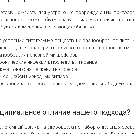
этому чек-листу для устранения повреждающих факторов
го человека может быть сразу несколько причин, но не
ребуются изменения в следующих областях:
в усвоении питательных веществ, не разнообразное питани
ксинов, в т.ч. эндокринных дизрапторов в жировой ткани
знообразия полезной микрофлоры
ронические инфекции, последствия ковида
ионального напряжения и стресса
 сон, сбой циркадных ритмов
е хроническое воспаление из-за действия свободных ра
ципиальное отличие нашего подхода?
истемный взгляд на здоровье, а не набор отдельных сред