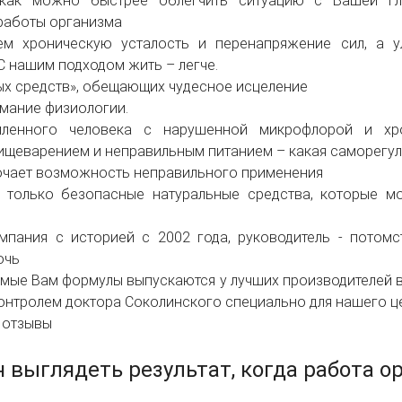
ак можно быстрее облегчить ситуацию с Вашей гла
работы организма
м хроническую усталость и перенапряжение сил, а у
С нашим подходом жить – легче.
ых средств», обещающих чудесное исцеление
мание физиологии.
енного человека с нарушенной микрофлорой и хрон
щеварением и неправильным питанием – какая саморегул
ючает возможность неправильного применения
только безопасные натуральные средства, которые м
пания с историей с 2002 года, руководитель - потомст
очь
мые Вам формулы выпускаются у лучших производителей в
онтролем доктора Соколинского специально для нашего ц
 отзывы
 выглядеть результат, когда работа о