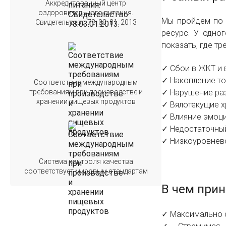
Аккредитованный центр
оздоровительного питания.
Мы пройдем по 
Свидетельство 78. 03. 01. 2013
ресурс. У одно
показать, где т
✓ Сбои в ЖКТ и 
✓ Накопление то
Соответствие международным
✓ Нарушение ра
требованиям при производстве и
хранении пищевых продуктов
✓ Вялотекущие х
✓ Влияние эмоц
✓ Недостаточный
✓ Низкоуровнево
Система контроля качества
соответствует мировым стандартам
В чем прин
✓ Максимально с