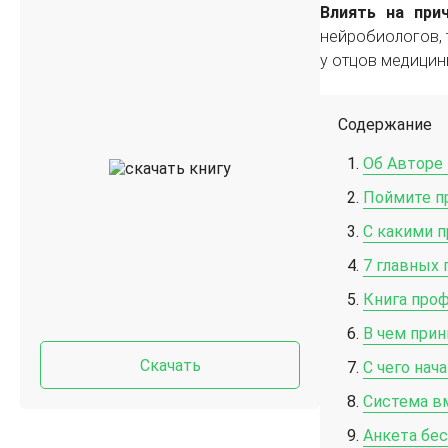
Влиять на при
нейробиологов, та
у отцов медицин
Содержание
Об Авторе
Поймите пр
С какими п
7 главных 
Книга про
В чем прин
Скачать
С чего нач
Система в
Анкета бес