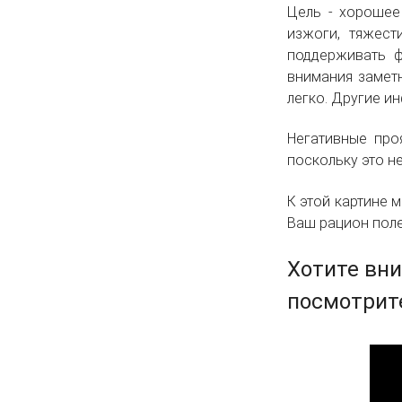
Цель - хорошее
изжоги, тяжест
поддерживать ф
внимания заметн
легко. Другие и
Негативные проя
поскольку это н
К этой картине 
Ваш рацион пол
Хотите вни
посмотрите