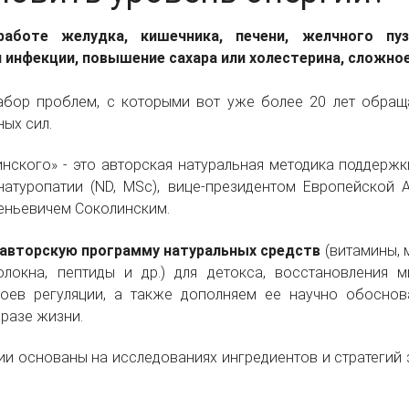
аботе желудка, кишечника, печени, желчного пу
инфекции, повышение сахара или холестерина, сложное
абор проблем, с которыми вот уже более 20 лет обращ
ых сил.
нского» - это авторская натуральная методика поддерж
натуропатии (ND, MSc), вице-президентом Европейской 
еньевичем Соколинским.
авторскую программу натуральных средств
(витамины, 
олокна, пептиды и др.) для детокса, восстановления 
оев регуляции, а также дополняем ее научно обоснов
разе жизни.
и основаны на исследованиях ингредиентов и стратегий