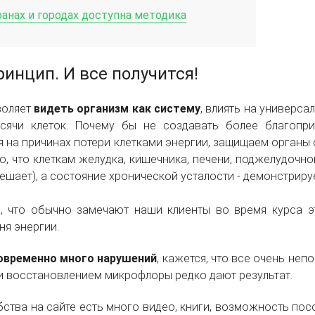
ранах и городах доступна методика
инцип. И все получится!
воляет
видеть организм как систему
, влиять на универс
сячи клеток. Почему бы не создавать более благопри
я на причинах потери клетками энергии, защищаем орган
то, что клеткам желудка, кишечника, печени, поджелудочн
мешает), а состояние хронической усталости - демонстрир
е, что обычно замечают наши клиенты во время курса э
ня энергии.
овременно много нарушений
, кажется, что все очень не
и восстановлением микрофлоры редко дают результат.
ства на сайте есть много видео, книги, возможность пос