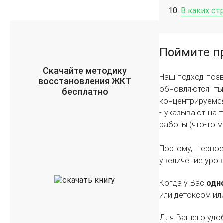
В каких ст
Поймите пр
Скачайте методику
Наш подход поз
восстановления ЖКТ
обновляются ты
бесплатно
концентрируемс
- указывают на 
работы (что-то 
Поэтому, перво
увеличение уров
Когда у Вас
одн
или детоксом ил
Для Вашего удоб