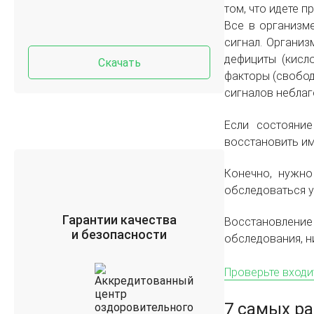
том, что идете п
Все в организм
сигнал. Организ
дефициты (кисл
Скачать
факторы (свобод
сигналов неблаг
Если состояни
восстановить им
Конечно, нужно
обследоваться у
Гарантии качества
Восстановление
и безопасности
обследования, н
Проверьте входи
7 самых р