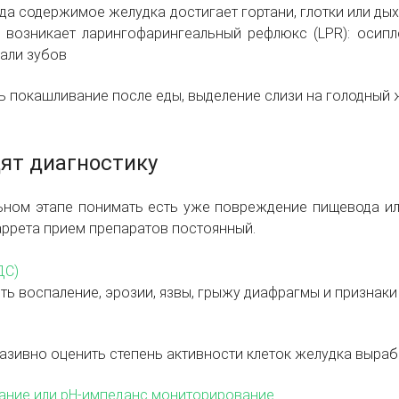
да содержимое желудка достигает гортани, глотки или ды
 возникает ларингофарингеальный рефлюкс (LPR): осипло
али зубов
ь покашливание после еды, выделение слизи на голодный 
ят диагностику
ьном этапе понимать есть уже повреждение пищевода или
ррета прием препаратов постоянный.
ДС)
ть воспаление, эрозии, язвы, грыжу диафрагмы и признаки
азивно оценить степень активности клеток желудка выраб
ание или pH-импеданс мониторирование