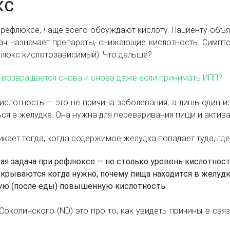
кс
 рефлюксе, чаще всего обсуждают кислоту. Пациенту объяс
рач назначает препараты, снижающие кислотность. Симп
флюкс кислотозависимый). Что дальше?
 возвращается снова и снова даже если принимать ИПП?
 кислотность — это не причина заболевания, а лишь один 
ся в желудке. Она нужна для переваривания пищи и актив
кает тогда, когда содержимое желудка попадает туда, гд
я задача при рефлюксе — не столько уровень кислотност
крываются когда нужно, почему пища находится в желудк
ую (после еды) повышенную кислотность
Соколинского (ND) это про то, как увидеть причины в свя