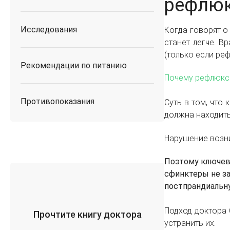
рефлю
Исследования
Когда говорят о
станет легче. В
(только если ре
Рекомендации по питанию
Почему рефлюкс
Противопоказания
Суть в том, что
должна находить
Нарушение возни
Поэтому ключева
сфинктеры не за
постпрандиальн
Подход доктора 
Прочтите книгу доктора
устранить их.