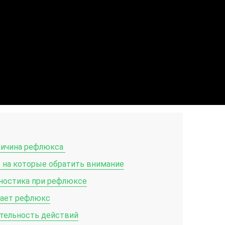
ричина рефлюкса
 на которые обратить внимание
гностика при рефлюксе
ает рефлюкс
тельность действий