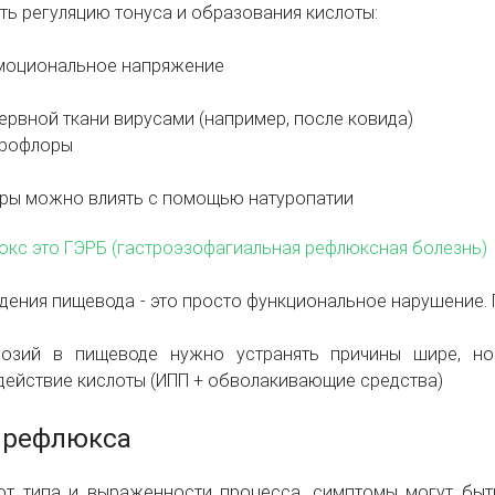
ть регуляцию тонуса и образования кислоты:
эмоциональное напряжение
ервной ткани вирусами (например, после ковида)
крофлоры
оры можно влиять с помощью натуропатии
кс это ГЭРБ (гастроэзофагиальная рефлюксная болезнь)
дения пищевода - это просто функциональное нарушение.
розий в пищеводе нужно устранять причины шире, но
ействие кислоты (ИПП + обволакивающие средства)
 рефлюкса
от типа и выраженности процесса, симптомы могут быт