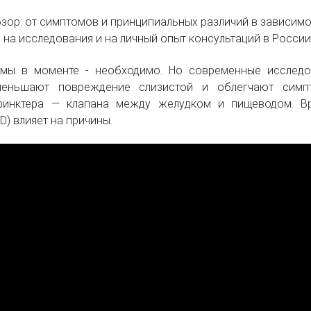
зор: от симптомов и принципиальных различий в зависимо
 на исследования и на личный опыт консультаций в России
мы в моменте - необходимо. Но современные исследо
уменьшают повреждение слизистой и облегчают сим
финктера — клапана между желудком и пищеводом. Вр
D) влияет на причины.