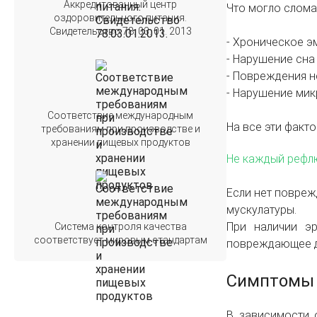
Аккредитованный центр
Что могло слома
оздоровительного питания.
Свидетельство 78. 03. 01. 2013
- Хроническое 
- Нарушение сна
- Повреждения н
- Нарушение ми
Соответствие международным
На все эти факт
требованиям при производстве и
хранении пищевых продуктов
Не каждый рефлю
Если нет повреж
мускулатуры.
При наличии э
Система контроля качества
соответствует мировым стандартам
повреждающее д
Симптомы
В зависимости 