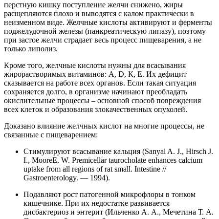
перстную кишку поступление желчи снижено, жиры
расщепляются плохо и выводятся с калом практически в
неизменном виде. Желчные кислоты активируют и ферменты
поджелудочной железы (панкреатическую липазу), поэтому
при застое желчи страдает весь процесс пищеварения, а не
только липолиз.
Кроме того, желчные кислоты нужны для всасывания
жирорастворимых витаминов: А,
D
, К, Е. Их дефицит
сказывается на работе всех органов. Если такая ситуация
сохраняется долго, в организме начинают преобладать
окислительные процессы – основной способ повреждения
всех клеток и образования злокачественных опухолей.
Доказано влияние желчных кислот на многие процессы, не
связанные с пищеварением:
Стимулируют всасывание кальция (
Sanyal A. J., Hirsch J.
I., MooreE.
W. Premicellar taurocholate enhances calcium
uptake from all regions of rat small. Intestine //
Gastroenterology. — 1994
).
Подавляют рост патогенной микрофлоры в тонком
кишечнике. При их недостатке развивается
дисбактериоз и энтерит (Ильченко А. А., Мечетина Т. А.