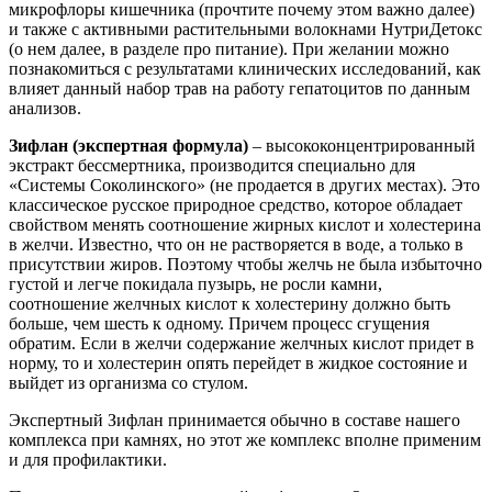
микрофлоры кишечника (прочтите почему этом важно далее)
и также с активными растительными волокнами НутриДетокс
(о нем далее, в разделе про питание). При желании можно
познакомиться с результатами клинических исследований, как
влияет данный набор трав на работу гепатоцитов по данным
анализов.
Зифлан (экспертная формула)
– высококонцентрированный
экстракт бессмертника, производится специально для
«Системы Соколинского» (не продается в других местах). Это
классическое русское природное средство, которое обладает
свойством менять соотношение жирных кислот и холестерина
в желчи. Известно, что он не растворяется в воде, а только в
присутствии жиров. Поэтому чтобы желчь не была избыточно
густой и легче покидала пузырь, не росли камни,
соотношение желчных кислот к холестерину должно быть
больше, чем шесть к одному. Причем процесс сгущения
обратим. Если в желчи содержание желчных кислот придет в
норму, то и холестерин опять перейдет в жидкое состояние и
выйдет из организма со стулом.
Экспертный Зифлан принимается обычно в составе нашего
комплекса при камнях, но этот же комплекс вполне применим
и для профилактики.