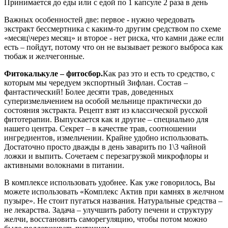
Принимается до еды или с едой по 1 капсуле 2 раза в день
Важных особенностей две: первое - нужно чередовать
экстракт бессмертника с каким-то другим средством по схеме
«месяц\через месяц» и второе - нет риска, что камни даже если
есть – пойдут, потому что он не вызывает резкого выброса как
тюбаж и желчегонные.
Фитокалькуле – фитосбор.
Как раз это и есть то средство, с
которым мы чередуем экспортный Зифлан. Состав –
фантастический! Более десяти трав, доведенных
суперизмельчением на особой мельнице практически до
состояния экстракта. Рецепт взят из классической русской
фитотерапии. Выпускается как и другие – специально для
нашего центра. Секрет – в качестве трав, соотношении
ингредиентов, измельчении. Крайне удобно использовать.
Достаточно просто дважды в день заварить по 1\3 чайной
ложки и выпить. Сочетаем с перезагрузкой микрофлоры и
активными волокнами в питании.
В комплексе использовать удобнее. Как уже говорилось, Вы
можете использовать «Комплекс Актив при камнях в желчном
пузыре». Не стоит пугаться названия. Натуральные средства –
не лекарства. Задача – улучшить работу печени и структуру
желчи, восстановить саморегуляцию, чтобы потом можно