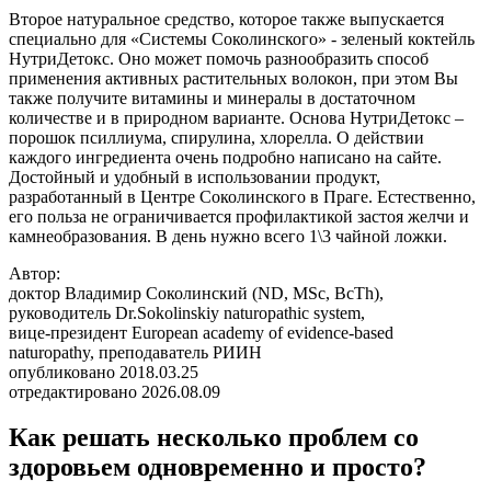
Второе натуральное средство, которое также выпускается
специально для «Системы Соколинского» - зеленый коктейль
НутриДетокс. Оно может помочь разнообразить способ
применения активных растительных волокон, при этом Вы
также получите витамины и минералы в достаточном
количестве и в природном варианте. Основа НутриДетокс –
порошок псиллиума, спирулина, хлорелла. О действии
каждого ингредиента очень подробно написано на сайте.
Достойный и удобный в использовании продукт,
разработанный в Центре Соколинского в Праге. Естественно,
его польза не ограничивается профилактикой застоя желчи и
камнеобразования. В день нужно всего 1\3 чайной ложки.
Автор:
доктор Владимир Соколинский (ND, MSc, BcTh),
руководитель Dr.Sokolinskiy naturopathic system,
вице-президент European academy of evidence-based
naturopathy, преподаватель РИИН
опубликовано 2018.03.25
отредактировано 2026.08.09
Как решать несколько проблем со
здоровьем одновременно и просто?