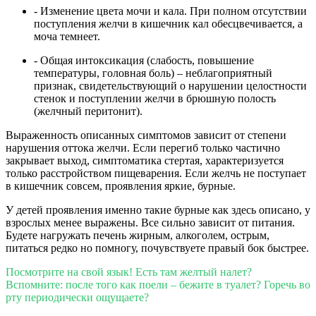
-
Изменение цвета мочи и кала. При полном отсутствии
поступления желчи в кишечник кал обесцвечивается, а
моча темнеет.
-
Общая интоксикация (слабость, повышение
температуры, головная боль) – неблагоприятный
признак, свидетельствующий о нарушении целостности
стенок и поступлении желчи в брюшную полость
(желчный перитонит).
Выраженность описанных симптомов зависит от степени
нарушения оттока желчи. Если перегиб только частично
закрывает выход, симптоматика стертая, характеризуется
только расстройством пищеварения. Если желчь не поступает
в кишечник совсем, проявления яркие, бурные.
У детей проявления именно такие бурные как здесь описано, у
взрослых менее выражены. Все сильно зависит от питания.
Будете нагружать печень жирным, алкоголем, острым,
питаться редко но помногу, почувствуете правый бок быстрее.
Посмотрите на свой язык! Есть там желтый налет?
Вспомните: после того как поели – бежите в туалет?
Горечь во
рту периодически ощущаете?