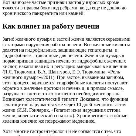
Вот наиболее частые признаки застоя у взрослых кроме
тяжести в правом боку под ребрами, когда еще не дошло до
хронического панкреатита или камней.
Как влияет на работу печени
Загиб желчного пузыря и застой желчи являются серьезными
факторами нарушения работы печени. Все желчные кислоты
делятся на гидрофильные, защищающие гепатоциты, и
гидрофобные – токсичные для печени. Желчный пузырь в
норме призван защищать печень от гидрофобных желчных
кислот, накапливая их и регулярно выбрасывая в кишечник
(Я.Л. Тюрюмин, В.А. Шантуров, Е.Э. Тюрюмина, «Роль
желчного пузыря»//2011). При застое, вызванном загибом,
этот процесс нарушается, гидрофобные кислоты поступают
обратно в желчные протоки и печень и, в прямом смысле,
разрушают клетки этого жизненно необходимого органа.
Возникает холестатический гепатит. Доказано, что функция
гепатоцитов нарушается уже через 10 дней жесткого застоя
желчи (И.И. Гончарик, «Гепатит из-за нарушения оттока
желчи, холестатический гепатит»). Хронические застойные
явления конечно же повреждают медленнее.
Хотя многие гастроэнтерологи и не согласятся с тем, что