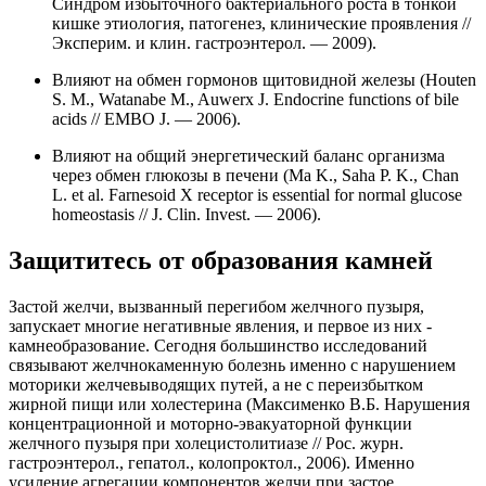
Синдром избыточного бактериального роста в тонкой
кишке этиология, патогенез, клинические проявления //
Эксперим. и клин. гастроэнтерол. — 2009).
Влияют на обмен гормонов щитовидной железы (Houten
S. M., Watanabe M., Auwerx J. Endocrine functions of bile
acids // EMBO J. — 2006).
Влияют на общий энергетический баланс организма
через обмен глюкозы в печени (Ma K., Saha P. K., Chan
L. et al.
Farnesoid X receptor is essential for normal glucose
homeostasis // J. Clin. Invest. — 2006
).
Защититесь от образования камней
Застой желчи, вызванный перегибом желчного пузыря,
запускает многие негативные явления, и первое из них -
камнеобразование. Сегодня большинство исследований
связывают желчнокаменную болезнь именно с нарушением
моторики желчевыводящих путей, а не с переизбытком
жирной пищи или холестерина (
Максименко В.Б. Нарушения
концентрационной и моторно-эвакуаторной функции
желчного пузыря при холецистолитиазе // Рос. журн.
гастроэнтерол., гепатол., колопроктол., 2006). Именно
усиление агрегации компонентов желчи при застое