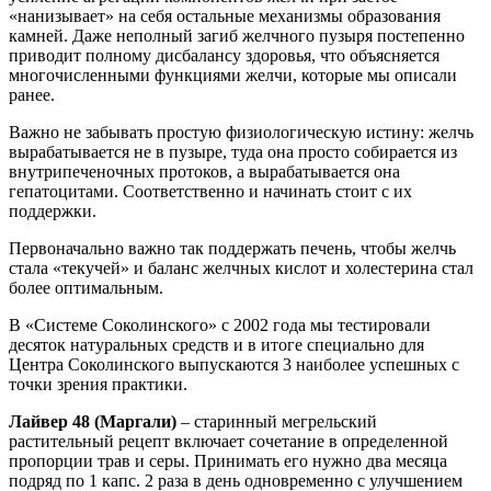
«нанизывает» на себя остальные механизмы образования
камней. Даже неполный загиб желчного пузыря постепенно
приводит полному дисбалансу здоровья, что объясняется
многочисленными функциями желчи, которые мы описали
ранее.
Важно не забывать простую физиологическую истину: желчь
вырабатывается не в пузыре, туда она просто собирается из
внутрипеченочных протоков, а вырабатывается она
гепатоцитами. Соответственно и начинать стоит с их
поддержки.
Первоначально важно так поддержать печень, чтобы желчь
стала «текучей» и баланс желчных кислот и холестерина стал
более оптимальным.
В «Системе Соколинского» с 2002 года мы тестировали
десяток натуральных средств и в итоге специально для
Центра Соколинского выпускаются 3 наиболее успешных с
точки зрения практики.
Лайвер 48 (Маргали)
– старинный мегрельский
растительный рецепт включает сочетание в определенной
пропорции трав и серы. Принимать его нужно два месяца
подряд по 1 капс. 2 раза в день одновременно с улучшением