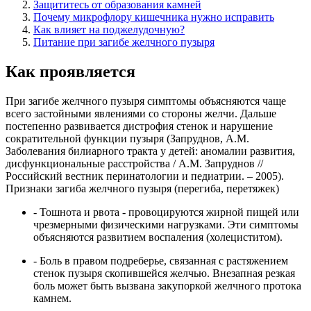
Защититесь от образования камней
Почему микрофлору кишечника нужно исправить
Как влияет на поджелудочную?
Питание при загибе желчного пузыря
Как проявляется
При загибе желчного пузыря симптомы объясняются чаще
всего застойными явлениями со стороны желчи. Дальше
постепенно развивается дистрофия стенок и нарушение
сократительной функции пузыря (
Запруднов, А.М.
Заболевания билиарного тракта у детей: аномалии развития,
дисфункциональные расстройства / А.М. Запруднов //
Российский вестник перинатологии и педиатрии. – 2005).
Признаки загиба желчного пузыря (перегиба, перетяжек)
- Тошнота и рвота - провоцируются жирной пищей или
чрезмерными физическими нагрузками. Эти симптомы
объясняются развитием воспаления (холециститом).
-
Боль в правом подреберье, связанная с растяжением
стенок пузыря скопившейся желчью. Внезапная резкая
боль может быть вызвана закупоркой желчного протока
камнем.