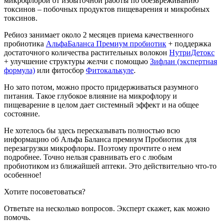
микрофлорой от избыточной работы по обезвреживанию
токсинов – побочных продуктов пищеварения и микробных
токсинов.
Ребиоз занимает около 2 месяцев приема качественного
пробиотика
АльфаБаланса Премиум пробиотик
+ поддержка
достаточного количества растительных волокон
НутриДетокс
+ улучшение структуры желчи с помощью
Зифлан (экспертная
формула)
или фитосбор
Фитокалькуле
.
Но зато потом, можно просто придерживаться разумного
питания. Такое глубокое влияние на микрофлору и
пищеварение в целом дает системный эффект и на общее
состояние.
Не хотелось бы здесь пересказывать полностью всю
информацию об Альфа Баланса премиум Пробиотик для
перезагрузки микрофлоры. Поэтому прочтите о нем
подробнее. Точно нельзя сравнивать его с любым
пробиотиком из ближайшей аптеки. Это действительно что-то
особенное!
Хотите посоветоваться?
Ответьте на несколько вопросов. Эксперт скажет, как можно
помочь.