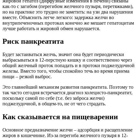
жировой гепатоз (диффузные изменения в печени) связаны
как-то с загибом (перегибом желчного пузыря, перетяжками),
но на практике это трудно не заметить: на узи два нарушения
вместе. Объяснить легче легкого: задержка желчи во
внутрипеченочных протоках конечно же мешает гепатоцитам
лучше работать и жировой обмен нарушается.
Риск панкреатита
Будет застаиваться желчь, значит она будет периодически
выбрасываться в 12-перстную кишку и соответственно через
общий желчный проток попадать и в протоки поджелудочной
железы. Вместо того, чтобы спокойно течь во время приема
пищи – резкий выброс.
Это главнейший механизм развития панкреатита. Поэтому то
так часто сегодня встречается диагноз холецисто-панкреатит,
поскольку самой по себе (т.е. без заброса желчи)
поджелудочной, в общем-то, не от чего страдать.
Как сказывается на пищеварении
Основное предназначение желчи – адсорбция и расщепление
жиров в кишечнике. Из-за перегиба желчного пузыря в 12-