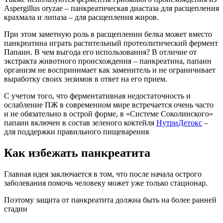
Aspergillus oryzae – панкреатическая диастаза для расщепления
крахмала и липаза – для расщепления жиров.
При этом заметную роль в расщеплении белка может вместо
панкреатина играть растительный протеолитический фермент
Папаин. В чем выгода его использования? В отличие от
экстракта животного происхождения – панкреатина, папаин
организм не воспринимает как заменитель и не ограничивает
выработку своих энзимов в ответ на его прием.
С учетом того, что ферментативная недостаточность и
ослабление ПЖ в современном мире встречается очень часто
и не обязательно в острой форме, в «Системе Соколинского»
папаин включен в состав зеленого коктейля
НутриДетокс
–
для поддержки правильного пищеварения
Как избежать панкреатита
Главная идея заключается в том, что после начала острого
заболевания помочь человеку может уже только стационар.
Поэтому защита от панкреатита должна быть на более ранней
стадии