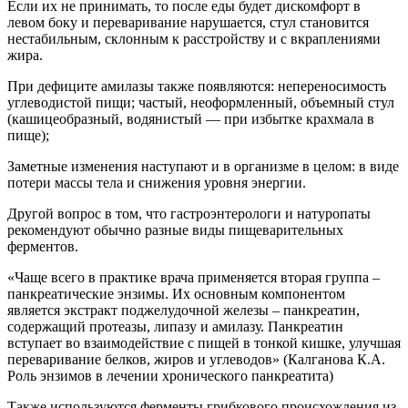
Если их не принимать, то после еды будет дискомфорт в
левом боку и переваривание нарушается, стул становится
нестабильным, склонным к расстройству и с вкраплениями
жира.
При дефиците амилазы также появляются: непереносимость
углеводистой пищи; частый, неоформленный, объемный стул
(кашицеобразный, водянистый — при избытке крахмала в
пище);
Заметные изменения наступают и в организме в целом: в виде
потери массы тела и снижения уровня энергии.
Другой вопрос в том, что гастроэнтерологи и натуропаты
рекомендуют обычно разные виды пищеварительных
ферментов.
«Чаще всего в практике врача применяется вторая группа –
панкреатические энзимы. Их основным компонентом
является экстракт поджелудочной железы – панкреатин,
содержащий протеазы, липазу и амилазу. Панкреатин
вступает во взаимодействие с пищей в тонкой кишке, улучшая
переваривание белков, жиров и углеводов» (Калганова К.А.
Роль энзимов в лечении хронического панкреатита)
Также используются ферменты грибкового происхождения из