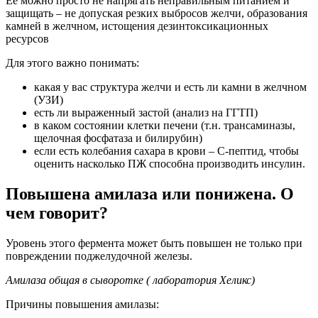
Ее можно просто не напрягать неправильным питанием и
защищать – не допуская резких выбросов желчи, образования
камней в желчном, истощения дезинтоксикационных
ресурсов
Для этого важно понимать:
какая у вас структура желчи и есть ли камни в желчном
(УЗИ)
есть ли выраженный застой (анализ на ГГТП)
в каком состоянии клетки печени (т.н. трансаминазы,
щелочная фосфатаза и билирубин)
если есть колебания сахара в крови – С-пептид, чтобы
оценить насколько ПЖ способна производить инсулин.
Повышена амилаза или понижена. О
чем говорит?
Уровень этого фермента может быть повышен не только при
повреждении поджелудочной железы.
Амилаза общая в сыворотке ( лаборатория Хеликс)
Причины повышения амилазы: