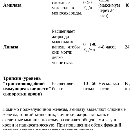
сложные
0-50
Амилаза
(максимум
48
углеводы в
Ед/л
через 24
моносахариды.
часа)
Расщепляет
жиры до
маленьких
0 - 190
Липаза
капель, чтобы
4-8 часов
24
Ед/мл
они могли
легко
усвоиться.
Трипсин (уровень
“трипсиноподобной
Расщепляет
10 - 66
Несколько
В 
иммунореактивности”
белки
нг/мл
часов
пр
сыворотки крови)
Помимо поджелудочной железы, амилазу выделяют слюнные
железы, тонкий кишечник, яичники, жировая ткань и
скелетные мышцы, поэтому различают общую амилазу в
крови и панкреатическую. При повышении обеих фракций,