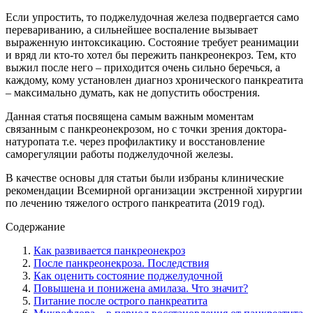
Если упростить, то поджелудочная железа подвергается само
перевариванию, а сильнейшее воспаление вызывает
выраженную интоксикацию. Состояние требует реанимации
и вряд ли кто-то хотел бы пережить панкреонекроз. Тем, кто
выжил после него – приходится очень сильно беречься, а
каждому, кому установлен диагноз хронического панкреатита
– максимально думать, как не допустить обострения.
Данная статья посвящена самым важным моментам
связанным с панкреонекрозом, но с точки зрения доктора-
натуропата т.е. через профилактику и восстановление
саморегуляции работы поджелудочной железы.
В качестве основы для статьи были избраны клинические
рекомендации Всемирной организации экстренной хирургии
по лечению тяжелого острого панкреатита (2019 год).
Содержание
Как развивается панкреонекроз
После панкреонекроза. Последствия
Как оценить состояние поджелудочной
Повышена и понижена амилаза. Что значит?
Питание после острого панкреатита