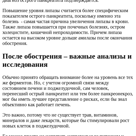
диагноз острого панкреатита подтверждается.
Повышение уровня липазы считается более специфическим
показателем острого панкреатита, поскольку именно эта
болезнь - самая частая причина увеличения липазы в крови.
Также липаза повышается при почечных болезнях, остром
холецистите, кишечной непроходимости. Причем липаза
остается на высоком уровне дольше амилазы после окончания
обострения.
После обострения – важные анализы и
исследования
Обычно принято обращать внимание более на уровень все тех
же ферментов. Но, с учетом огромной связи между
состоянием печени и поджелудочной, сам человек,
перенесший острый панкреатит или тем более панкреонекроз,
мог бы иметь лучшее представление о рисках, если бы знал
объективно как работает печень.
Это важно, потому что не существует трав, витаминов,
минералов и даже лекарств, которые бы стимулировали рост
новых клеток в поджелудочной.