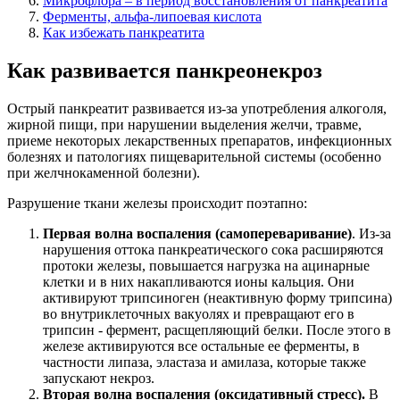
Микрофлора – в период восстановления от панкреатита
Ферменты, альфа-липоевая кислота
Как избежать панкреатита
Как развивается панкреонекроз
Острый панкреатит развивается из-за употребления алкоголя,
жирной пищи, при нарушении выделения желчи, травме,
приеме некоторых лекарственных препаратов, инфекционных
болезнях и патологиях пищеварительной системы (особенно
при желчнокаменной болезни).
Разрушение ткани железы происходит поэтапно:
Первая волна воспаления (самопереваривание)
. Из-за
нарушения оттока панкреатического сока расширяются
протоки железы, повышается нагрузка на ацинарные
клетки и в них накапливаются ионы кальция. Они
активируют трипсиноген (неактивную форму трипсина)
во внутриклеточных вакуолях и превращают его в
трипсин - фермент, расщепляющий белки. После этого в
железе активируются все остальные ее ферменты, в
частности липаза, эластаза и амилаза, которые также
запускают некроз.
Вторая волна воспаления (оксидативный стресс).
В