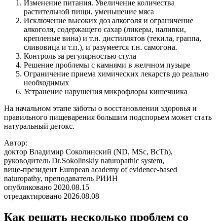
Изменение питания. Увеличение количества
растительной пищи, уменьшение мяса
Исключение высоких доз алкоголя и ограничение
алкоголя, содержащего сахар (ликеры, наливки,
крепленые вина) и т.н. дистиллятов (текила, граппа,
сливовица и т.п.), и разумеется т.н. самогона.
Контроль за регулярностью стула
Решение проблемы с камнями в желчном пузыре
Ограничение приема химических лекарств до реально
необходимых
Устранение нарушения микрофлоры кишечника
На начальном этапе заботы о восстановлении здоровья и
правильного пищеварения большим подспорьем может стать
натуральный детокс.
Автор:
доктор Владимир Соколинский (ND, MSc, BcTh),
руководитель Dr.Sokolinskiy naturopathic system,
вице-президент European academy of evidence-based
naturopathy, преподаватель РИИН
опубликовано 2020.08.15
отредактировано 2026.08.08
Как решать несколько проблем со