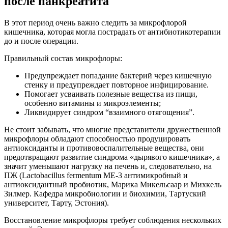
после панкреатита
В этот период очень важно следить за микрофлорой
кишечника, которая могла пострадать от антибиотикотерапии
до и после операции.
Правильный состав микрофлоры:
Предупреждает попадание бактерий через кишечную
стенку и предупреждает повторное инфицирование.
Помогает усваивать полезные вещества из пищи,
особенно витамины и микроэлементы;
Ликвидирует синдром “взаимного отягощения”.
Не стоит забывать, что многие представители дружественной
микрофлоры обладают способностью продуцировать
антиоксиданты и противовоспалительные вещества, они
предотвращают развитие синдрома «дырявого кишечника», а
значит уменьшают нагрузку на печень и, следовательно, на
ПЖ (Lactobacillus fermentum ME-3 антимикробный и
антиоксидантный пробиотик, Марика Микельсаар и Михкель
Зилмер. Кафедра микробиологии и биохимии, Тартуский
университет, Тарту, Эстония).
Восстановление микрофлоры требует соблюдения нескольких