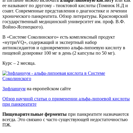
В питание можно включать
альфа-липоевую кислоту
или как
ее называют по другому - тиоктовой кислоты (Томнюк Н.Д и
соавт. Современные представления о диагностике и лечении
хронического панкреатита. Обзор литературы. Красноярский
государственный медицинский университет им. проф. В.Ф.
Войно-Ясенецкого).
В «Системе Соколинского» есть комплексный продукт
«нутриVQ», содержащий и экспертный набор
антиоксидантов и одновременно альфа-липоевую кислоту в
пищевой дозировке 100 мг в день (2 капсулы по 50 мг).
Курс – 2 месяца.
Зифланиум
на европейском сайте
Обзор научной статьи о применении альфа-липоевой кислоты
при панкреатите
Пищеварительные ферменты
при панкреатите назначаются
всегда. Это связано с часто существующей недостаточностью
ПЖ.