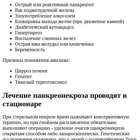
Острый или реактивный панкреатит
Рак поджелудочной железы
Злоупотребление алкоголем
Блокировка выхода желчи (при движении камней)
Диабетический кетоацидоз
Гипертиреоз
Воспаление слюнных желез
Острая язва желудка или кишечника
Беременность
Причины понижения амилазы:
Цирроз печени
Гепатит
Тяжелый тиреотоксикоз
Лечение панкреонекроза проводят в
стационаре
При стерильном некрозе врачи назначают консервативную
терапию, но при гнойном расплавлении обязательно
выполняют операцию - удаление очагов панкреонекроза
открытым способом либо лапароскопически. Генетические
исследования указывают, что у людей с полиморфизмом Толл-