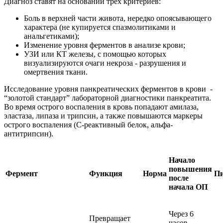
Диагноз ставят на основании трех критериев:
Боль в верхней части живота, нередко опоясывающего
характера (не купируется спазмолитиками и
анальгетиками);
Изменение уровня ферментов в анализе крови;
УЗИ или КТ железы, с помощью которых
визуализируются очаги некроза - разрушения и
омертвения ткани.
Исследование уровня панкреатических ферментов в крови -
“золотой стандарт” лабораторной диагностики панкреатита.
Во время острого воспаления в кровь попадают амилаза,
эластаза, липаза и трипсин, а также повышаются маркеры
острого воспаления (С-реактивный белок, альфа-
антитрипсин).
Начало
повышения
Фермент
Функция
Норма
П
после
начала ОП
Через 6
Превращает
часов