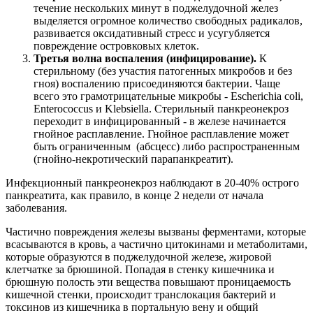
течение нескольких минут в поджелудочной желез
выделяется огромное количество свободных радикалов,
развивается оксидативный стресс и усугубляется
повреждение островковых клеток.
Третья волна воспаления (инфицирование).
К
стерильному (без участия патогенных микробов и без
гноя) воспалению присоединяются бактерии. Чаще
всего это грамотрицательные микробы - Escherichia coli,
Enterococcus и Klebsiella. Стерильный панкреонекроз
переходит в инфицированный - в железе начинается
гнойное расплавление. Гнойное расплавление может
быть ограниченным (абсцесс) либо распространенным
(гнойно-некротический парапанкреатит).
Инфекционный панкреонекроз наблюдают в 20-40% острого
панкреатита, как правило, в конце 2 недели от начала
заболевания.
Частично повреждения железы вызваны ферментами, которые
всасываются в кровь, а частично цитокинами и метаболитами,
которые образуются в поджелудочной железе, жировой
клетчатке за брюшиной. Попадая в стенку кишечника и
брюшную полость эти вещества повышают проницаемость
кишечной стенки, происходит транслокация бактерий и
токсинов из кишечника в портальную вену и общий