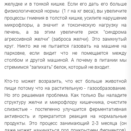
желудке и в тонкой кишке. Если его дать его больше
физиологической нормы (1 г на кг веса), вы увеличите
процессы гниения в толстой кишке, усилите нарушение
микрофлоры, а значит и токсическую нагрузку на
печень, а за этим увеличите риск "синдрома
агрессивной желчи" (заброса желчи). Это замкнутый
круг. Никто же не пытается газовать на машине на
парковке, если видит что не помещается между
столбом и другой машиной. А почему в питании мы
стремимся "запихать" белок, который не входит.
Кто-то может возразить, что ест больше животной
пищи потому что на растительную - газообразование.
Но это решаемая проблема. Как только Вы наладите
структуру желчи и микрофлору кишечника, очистите
слизистые - постепенно улучшится ферментативная
активность и прекратится реакция на нормальные
продукты. Это процесс занимающий 2-3 месяца (он
даже может начинаться под прикрытием ферментов),