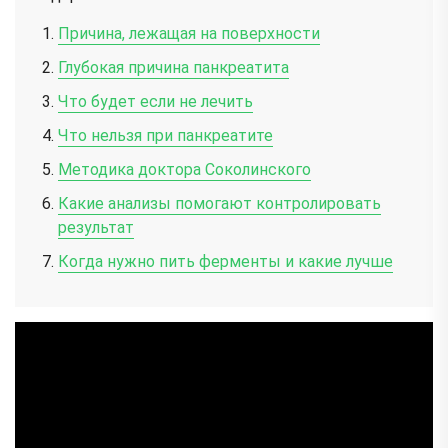
Причина, лежащая на поверхности
Глубокая причина панкреатита
Что будет если не лечить
Что нельзя при панкреатите
Методика доктора Соколинского
Какие анализы помогают контролировать
результат
Когда нужно пить ферменты и какие лучше