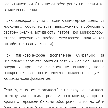
госпитализации. Отличие от обострения панкреатита -
в силе воспаления.
Панкреонекроз случается если в одно время совпадут
несколько обстоятельств: выраженные проблемы с
застоем желчи, активность патогенной микрофлоры,
стресс, переедание, любое токсическое влияние (от
антибиотиков до алкоголя).
При панкреонекрозе воспаление буквально за
несколько часов становиться острым, без больницы и
операции при нем человек не выживет, после
панкреонекроза почти всегда пожизненно нужны
высокие дозы ферментов.
Если "удачно все сложилось" и ни разу не пришлось
столкнуться с этим грозным состоянием, а просто
время от времени бывали обострения с тошнотой и
болями в левом боку, отдающие в спину, то дозировку