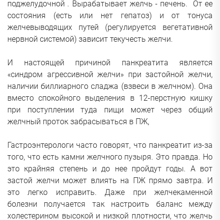
поджелудочной . Вырабатывает желчь - печень. От ее
состояния (есть или нет гепатоз) и от тонуса
желчевыводящих путей (регулируется вегетативной
нервной системой) зависит текучесть желчи.
И настоящей причиной панкреатита является
«синдром агрессивной желчи» при застойной желчи,
наличии биллиарного сладжа (взвеси в желчном). Она
вместо спокойного выделения в 12-перстную кишку
при поступлении туда пищи может через общий
желчный проток забрасываться в ПЖ,
Гастроэнтерологи часто говорят, что панкреатит из-за
того, что есть камни желчного пузыря. Это правда. Но
это крайняя степень и до нее пройдут годы. А вот
застой желчи может влиять на ПЖ прямо завтра. И
это легко исправить. Даже при желчекаменной
болезни получается так настроить баланс между
холестерином высокой и низкой плотности, что желчь