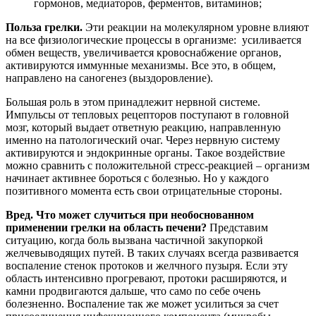
гормонов, медиаторов, ферментов, витаминов;
Польза грелки.
Эти реакции на молекулярном уровне влияют
на все физиологические процессы в организме: усиливается
обмен веществ, увеличивается кровоснабжение органов,
активируются иммунные механизмы. Все это, в общем,
направлено на саногенез (выздоровление).
Большая роль в этом принадлежит нервной системе.
Импульсы от тепловых рецепторов поступают в головной
мозг, который выдает ответную реакцию, направленную
именно на патологический очаг. Через нервную систему
активируются и эндокринные органы. Такое воздействие
можно сравнить с положительной стресс-реакцией – организм
начинает активнее бороться с болезнью. Но у каждого
позитивного момента есть свои отрицательные стороны.
Вред. Что может случиться при необоснованном
применении грелки на область печени?
Представим
ситуацию, когда боль вызвана частичной закупоркой
желчевыводящих путей. В таких случаях всегда развивается
воспаление стенок протоков и желчного пузыря. Если эту
область интенсивно прогревают, протоки расширяются, и
камни продвигаются дальше, что само по себе очень
болезненно. Воспаление так же может усилиться за счет