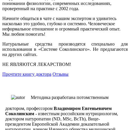
понимании физиологии, современных исследованиях,
проверенный на практике с 2002 года.
Начните общаться в чате с нашим экспертом и удивитесь
насколько это удобно, глубоко и системно. Человеческое
неформальное отношение и огромный практический опыт.
Мы любим помогать!
Натуральные средства производятся специально для
использования в «Системе Соколинского». Не предлагаются
на других сайтах.
НЕ ЯВЛЯЮТСЯ ЛЕКАРСТВОМ!
Прочтите книгу доктора
Отзывы
Методика разработана потомственным
доктором, профессором
Владимиром Евгеньевичем
Соколинским -
известным российским нутрициологом,
доктором натуропатии (ND, MSc, ВсTh), Вице-
президентом Европейской Академии доказательной
натуропатии, членом Научного общества медицинской