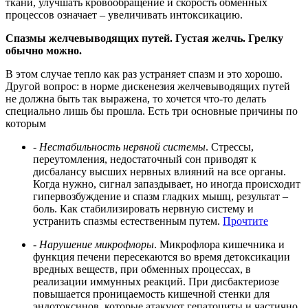
ткани, улучшать кровообращение и скорость обменных
процессов означает – увеличивать интоксикацию.
Спазмы желчевыводящих путей. Густая желчь. Грелку
обычно можно.
В этом случае тепло как раз устраняет спазм и это хорошо.
Другой вопрос: в норме дискенезия желчевыводящих путей
не должна быть так выражена, то хочется что-то делать
специально лишь бы прошла. Есть три основные причины по
которым
- Нестабильность нервной системы
. Стрессы,
переутомления, недостаточный сон приводят к
дисбалансу высших нервных влияний на все органы.
Когда нужно, сигнал запаздывает, но иногда происходит
гипервозбуждение и спазм гладких мышц, результат –
боль. Как стабилизировать нервную систему и
устранить спазмы естественным путем.
Прочтите
- Нарушение микрофлоры
. Микрофлора кишечника и
функция печени пересекаются во время детоксикации
вредных веществ, при обменных процессах, в
реализации иммунных реакций. При дисбактериозе
повышается проницаемость кишечной стенки для
эндотоксинов, которые атакуют гепатоциты и частично