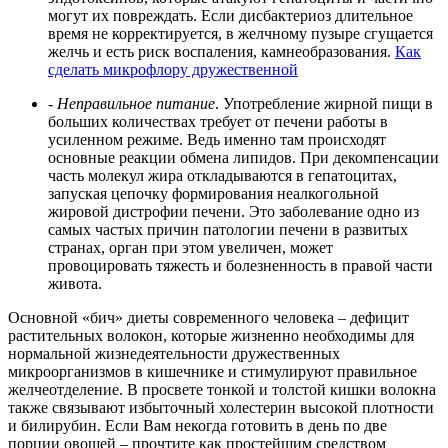
могут их повреждать. Если дисбактериоз длительное
время не корректируется, в желчному пузыре сгущается
желчь и есть риск воспаления, камнеобразования.
Как
сделать микрофлору дружественной
- Неправильное питание
. Употребление жирной пищи в
больших количествах требует от печени работы в
усиленном режиме. Ведь именно там происходят
основные реакции обмена липидов. При декомпенсации
часть молекул жира откладываются в гепатоцитах,
запуская цепочку формирования неалкогольной
жировой дистрофии печени. Это заболевание одно из
самых частых причин патологии печени в развитых
странах, орган при этом увеличен, может
провоцировать тяжесть и болезненность в правой части
живота.
Основной «бич» диеты современного человека – дефицит
растительных волокон, которые жизненно необходимы для
нормальной жизнедеятельности дружественных
микроорганизмов в кишечнике и стимулируют правильное
желчеотделение. В просвете тонкой и толстой кишки волокна
также связывают избыточный холестерин высокой плотности
и билирубин. Если Вам некогда готовить в день по две
порции овощей – прочтите как простейшим средством