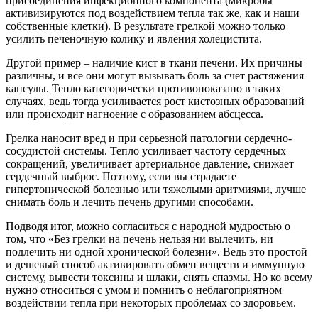
присоединения инфекционного компонента (микробы
активизируются под воздействием тепла так же, как и наши
собственные клетки). В результате грелкой можно только
усилить печеночную колику и явления холецистита.
Другой пример – наличие кист в ткани печени. Их причины
различны, и все они могут вызывать боль за счет растяжения
капсулы. Тепло категорически противопоказано в таких
случаях, ведь тогда усиливается рост кистозных образований
или происходит нагноение с образованием абсцесса.
Грелка наносит вред и при серьезной патологии сердечно-
сосудистой системы. Тепло усиливает частоту сердечных
сокращений, увеличивает артериальное давление, снижает
сердечный выброс. Поэтому, если вы страдаете
гипертонической болезнью или тяжелыми аритмиями, лучше
снимать боль и лечить печень другими способами.
Подводя итог, можно согласиться с народной мудростью о
том, что «Без грелки на печень нельзя ни вылечить, ни
подлечить ни одной хронической болезни». Ведь это простой
и дешевый способ активировать обмен веществ и иммунную
систему, вывести токсины и шлаки, снять спазмы. Но ко всему
нужно относиться с умом и помнить о неблагоприятном
воздействии тепла при некоторых проблемах со здоровьем.