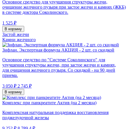
Основное средство для улучшения структуры желчи,
очищение желчного пузыря при застое желчи и камнях (ЖКБ)
в системе доктора Соколинского.
1 525 ₽
В корзину
Застой желчи
Камни желчного
Зифлан. Экспертная формула АКЦИЯ - 2 шт. со скидкой
Основное средство по "Системе Соколинского" для
улучшения структуры желчи, при застое желчи и камнях,
для очищения желчного пузыря. Со скидкой - на 90 дней
приема.
3 050 ₽
2 745 ₽
В корзину
Комплекс при панкреатите Актив (на 2 месяца)
Комплексная натуральная поддержка восстановления
поджелудочной железы
9 252 ₽
8 789,4 ₽