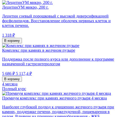
ЛецитинУМ микро, 200 г.
Лецитин соевый порошковый с высокой диверсификацией
фосфолипидов. Восстановление оболочек нервных клеток и
клеток печени.
1 318 ₽
В корзину
Комплекс при камнях в желчном пузыре
Поддержка после полного курса или дополнение к программе
назначенной гастроэнтерологом
5 686 ₽
5 117,4 ₽
В корзину
4 месяца
Полный курс
Премиум комплекс при камнях желчного пузыря 4 месяца
Наиболее глубокий подход к очищению желчного пузыря при
камнях, поддержке печени, поджелудочной, пищеварения в
целом. Влияние на причины камнеобразования - ЖКБ.