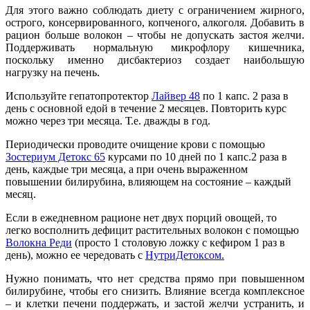
Для этого важно соблюдать диету с ограничением жирного,
острого, консервированного, копченого, алкоголя. Добавить в
рацион больше волокон – чтобы не допускать застоя желчи.
Поддерживать нормальную микрофлору кишечника,
поскольку именно дисбактериоз создает наибольшую
нагрузку на печень.
Используйте гепатопротектор
Лайвер 48
по 1 капс. 2 раза в
день с основной едой в течение 2 месяцев. Повторить курс
можно через три месяца. Т.е. дважды в год.
Периодически проводите очищение крови с помощью
Зостериум Детокс 65
курсами по 10 дней по 1 капс.2 раза в
день, каждые три месяца, а при очень выраженном
повышении билирубина, влияющем на состояние – каждый
месяц.
Если в ежедневном рационе нет двух порций овощей, то
легко восполнить дефицит растительных волокон с помощью
Волокна Реди
(просто 1 столовую ложку с кефиром 1 раз в
день), можно ее чередовать с
НутриДетоксом.
Нужно понимать, что нет средства прямо при повышенном
билирубине, чтобы его снизить. Влияние всегда комплексное
– и клетки печени поддержать, и застой желчи устранить, и