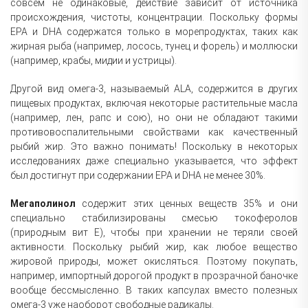
совсем не одинаковые, действие зависит от источника
происхождения, чистоты, концентрации. Поскольку формы
EPA и DHA содержатся только в морепродуктах, таких как
жирная рыба (например, лосось, тунец и форель) и моллюски
(например, крабы, мидии и устрицы).
Другой вид омега-3, называемый ALA, содержится в других
пищевых продуктах, включая некоторые растительные масла
(например, лен, рапс и сою), но они не обладают такими
противовоспалительными свойствами как качественный
рыбий жир. Это важно понимать! Поскольку в некоторых
исследованиях даже специально указывается, что эффект
был достигнут при содержании EPA и DHA не менее 30%.
Мегаполинол
содержит этих ценных веществ 35% и они
специально стабилизированы смесью токоферолов
(природным вит Е), чтобы при хранении не теряли своей
активности. Поскольку рыбий жир, как любое вещество
жировой природы, может окисляться. Поэтому покупать,
например, импортный дорогой продукт в прозрачной баночке
вообще бессмысленно. В таких капсулах вместо полезных
омега-3 уже наоборот свободные радикалы.