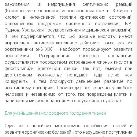
заживления и недопущения септических реакций
(Клинические перспективы использования омега - 3 жирных
кислот в интенсивной терапии критических состояний,
осложнённых синдромом системного воспаления, В.А.
Руднов, Уральская государственная медицинская академия).
В ней подчеркивается, что ω-3 жирные кислоты имеют
выраженное антивоспалительное действие, тогда как их
родственники ω-6 ЖК – наоборот провоцируют развитие
воспаления. Регурирование процесса воспаления
осуществляется посредством встраивания жирных кислот в
фосфолипиды клеточной стенки. Так вот, омега-3 при
достаточном количестве попадают туда легче чем
конкуренты и тем блокируют дальнейшее развитие по
негативному сценарию. Происходит это конечно у любого
человека и независимо от того, где повреждены клетки и
начинается микровоспаление – в сосудах или в суставах.
Для уменьшения кислородного голодания тканей
Один из главнейших механизмов ослабления тканей и
развития хронических болезней - это нарушение поступления