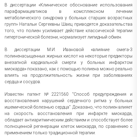
В диссертации «Клиническое обоснование использования
парафармацевтиков в комсплексном лечении
метаболического синдрома у больных старших возрастных
групп» Натальи Сергеевны Швец приводятся доказательства
того, что полиен усиливает действие классической терапии
гипертонической болезни, нормализует липидный обмен.
В диссертации М.И. Ивановой «влияние омега-3
полиненасыщенных жирных кислот на некоторые предикторы
внезапной кардиальной смерти у больных инфарктом
миокарда» показано, как с помощью полиена можно реально
влиять на продолжительность жизни при заболеваниях
сердца и сосудов.
Известен патент №2221560 "Способ предупреждения и
восстановления нарушений сердечного ритма у больных
ишемической болезнью сердца". Доказано, что полиен влияет
на скорость восстановления при инфаркте миокарда,
обладает антиаритмическим действием и способствует более
полноценной регенерации клеток миокарда, по сравнению с
применением только традиционной терапии.