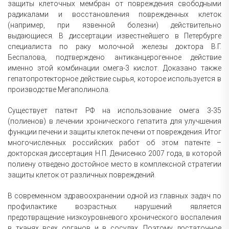
защиты клеточных мембран от повреждения свободными
радикалами и восстановления поврежденных клеток
(например, при язвенной болезни) действительно
выдающиеся. В диссертации известнейшего в Петербурге
специалиста по раку молочной железы доктора В.Г.
Беспалова, подтверждено антиканцерогенное действие
именно этой комбинации омега-3 кислот. Доказано также
гепатопротекторное действие сырья, которое используется в
производстве Мегаполинола.
Существует патент РФ на использование омега 3-35
(полиенов) в лечении хронического гепатита для улучшения
функции печени и защиты клеток печени от повреждения. Итог
многочисленных российских работ об этом патенте –
докторская диссертация Н.П. Денисенко 2007 года, в которой
полиену отведено достойное место в комплексной стратегии
защиты клеток от различных повреждений.
В современном здравоохранении одной из главных задач по
профилактике возрастных нарушений является
предотвращение низкоуровневого хронического воспаления
в тканях всех органов и в сосудах. Поэтому достаточное