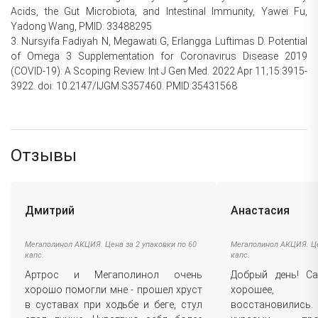
Acids, the Gut Microbiota, and Intestinal Immunity, Yawei Fu,
Yadong Wang, PMID: 33488295
3. Nursyifa Fadiyah N, Megawati G, Erlangga Luftimas D. Potential
of Omega 3 Supplementation for Coronavirus Disease 2019
(COVID-19): A Scoping Review. Int J Gen Med. 2022 Apr 11;15:3915-
3922. doi: 10.2147/IJGM.S357460. PMID:35431568
Отзывы
Дмитрий
Анастасия
Мегаполинол АКЦИЯ. Цена за 2 упаковки по 60
Мегаполинол АКЦИЯ. Це
капс.
капс.
Артрос и Мегаполинол очень
Добрый день! С
хорошо помогли мне - прошел хруст
хорошее, 
в суставах при ходьбе и беге, стул
восстановились