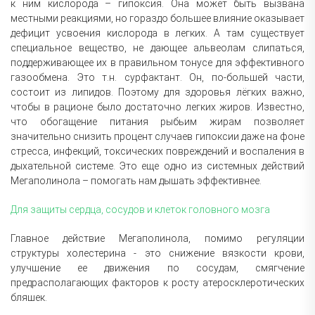
к ним кислорода – гипоксия. Она может быть вызвана
местными реакциями, но гораздо большее влияние оказывает
дефицит усвоения кислорода в легких. А там существует
специальное вещество, не дающее альвеолам слипаться,
поддерживающее их в правильном тонусе для эффективного
газообмена. Это т.н. сурфактант. Он, по-большей части,
состоит из липидов. Поэтому для здоровья лёгких важно,
чтобы в рационе было достаточно легких жиров. Известно,
что обогащение питания рыбьим жирам позволяет
значительно снизить процент случаев гипоксии даже на фоне
стресса, инфекций, токсических повреждений и воспаления в
дыхательной системе. Это еще одно из системных действий
Мегаполинола – помогать нам дышать эффективнее.
Для защиты сердца, сосудов и клеток головного мозга
Главное действие Мегаполинола, помимо регуляции
структуры холестерина - это снижение вязкости крови,
улучшение ее движения по сосудам, смягчение
предрасполагающих факторов к росту атеросклеротических
бляшек.