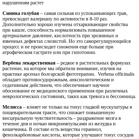
нарушениям растет
Синюха голубая
– самая сильная из успокаивающих трав,
превосходит валериану по активности в 8-10 раз.
Дополнительно хорошо изучены отхаркивающие свойства
при кашле, способность нормализовать повышенное
артериальное давление, кислотность при эрозивных и
язвенных дефектах слизистой. Но это саморегулирующийся
процесс и не происходит снижения еще больше при
атрофическом гастрите или при гипотонии.
Вербена лекарственная
– редкое в растительных формулах
растение, на которое мы обратили внимание, изучив на
практике арсенал болгарской фитотерапии. Verbena officinalis
обладает противосудорожным, анксиолитическим и
седативным действием, что обеспечивает научное
обоснование ее медицинского применения при различных
неврологических состояниях, таких как тревога и бессонница.
Мелисса
– влияет не только на тонус гладкой мускулатуры в
пищеварительном тракте, что снижает повышенную
висцеральную чувствительность – раздражение мозга в
течение дня и ночью микроимпульсами из желудка и
кишечника. В составе есть вещества гераниол,
фенолкарбоновые кислоты, которые улучшают тонус сосудов