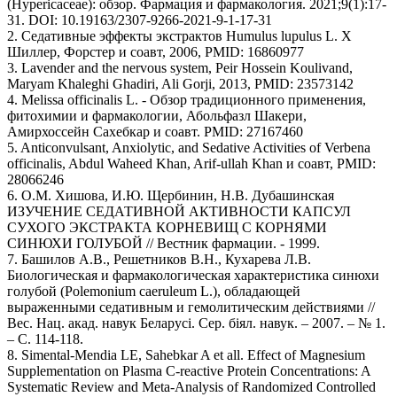
(Hypericaceae): обзор. Фармация и фармакология. 2021;9(1):17-
31. DOI: 10.19163/2307-9266-2021-9-1-17-31
2. Седативные эффекты экстрактов Humulus lupulus L. Х
Шиллер, Форстер и соавт, 2006, PMID: 16860977
3. Lavender and the nervous system, Peir Hossein Koulivand,
Maryam Khaleghi Ghadiri, Ali Gorji, 2013, PMID: 23573142
4. Melissa officinalis L. - Обзор традиционного применения,
фитохимии и фармакологии, Абольфазл Шакери,
Амирхоссейн Сахебкар и соавт. PMID: 27167460
5. Anticonvulsant, Anxiolytic, and Sedative Activities of Verbena
officinalis, Abdul Waheed Khan, Arif-ullah Khan и соавт, PMID:
28066246
6. О.М. Хишова, И.Ю. Щербинин, Н.В. Дубашинская
ИЗУЧЕНИЕ СЕДАТИВНОЙ АКТИВНОСТИ КАПСУЛ
СУХОГО ЭКСТРАКТА КОРНЕВИЩ С КОРНЯМИ
СИНЮХИ ГОЛУБОЙ // Вестник фармации. - 1999.
7. Башилов А.В., Решетников В.Н., Кухарева Л.В.
Биологическая и фармакологическая характеристика синюхи
голубой (Polemonium caeruleum L.), обладающей
выраженными седативным и гемолитическим действиями //
Вес. Нац. акад. навук Беларусi. Сер. бiял. навук. – 2007. – № 1.
– С. 114-118.
8. Simental-Mendia LE, Sahebkar A et all. Effect of Magnesium
Supplementation on Plasma C-reactive Protein Concentrations: A
Systematic Review and Meta-Analysis of Randomized Controlled