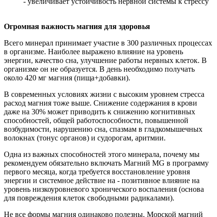
- увеличивает устойчивость нервной системы к стрессу
Огромная важность магния для здоровья
Всего минерал принимает участие в 300 различных процессах
в организме. Наиболее выражено влияние на уровень
энергии, качество сна, улучшение работы нервных клеток. В
организме он не образуется. В день необходимо получать
около 420 мг магния (пища+добавки).
В современных условиях жизни с высоким уровнем стресса
расход магния тоже выше. Снижение содержания в крови
даже на 30% может приводить к снижению когнитивных
способностей, общей работоспособности, повышенной
возбудимости, нарушению сна, спазмам в гладкомышечных
волокнах (тонус органов) и судорогам, аритмии.
Одна из важных способностей этого минерала, почему мы
рекомендуем обязательно включать Магний MG в программу
первого месяца, когда требуется восстановление уровня
энергии и системное действие на - позитивное влияние на
уровень низкоуровневого хронического воспаления (основа
для повреждения клеток свободными радикалами).
Не все формы магния одинаково полезны. Морской магний