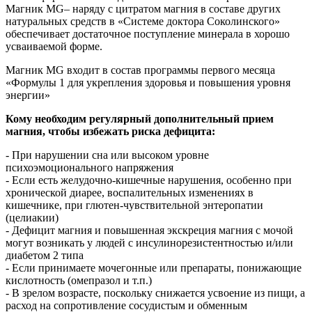
Магник MG– наряду с цитратом магния в составе других
натуральных средств в «Системе доктора Соколинского»
обеспечивает достаточное поступление минерала в хорошо
усваиваемой форме.
Магник MG входит в состав программы первого месяца
«Формулы 1 для укрепления здоровья и повышения уровня
энергии»
Кому необходим регулярный дополнительный прием
магния, чтобы избежать риска дефицита:
- При нарушении сна или высоком уровне
психоэмоционального напряжения
- Если есть желудочно-кишечные нарушения, особенно при
хронической диарее, воспалительных изменениях в
кишечнике, при глютен-чувствительной энтеропатии
(целиакии)
- Дефицит магния и повышенная экскреция магния с мочой
могут возникать у людей с инсулинорезистентностью и/или
диабетом 2 типа
- Если принимаете мочегонные или препараты, понижающие
кислотность (омепразол и т.п.)
- В зрелом возрасте, поскольку снижается усвоение из пищи, а
расход на сопротивление сосудистым и обменным