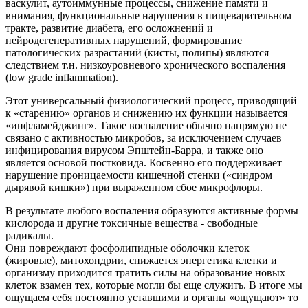
васкулит, аутоиммунные процессы, снижение памяти и
внимания, функциональные нарушения в пищеварительном
тракте, развитие диабета, его осложнений и
нейродегенеративных нарушений, формирование
патологических разрастаний (кисты, полипы) являются
следствием т.н. низкоуровневого хронического воспаления
(low grade inflammation).
Этот универсальный физиологический процесс, приводящий
к «старению» органов и снижению их функции называется
«инфламейджинг». Такое воспаление обычно напрямую не
связано с активностью микробов, за исключением случаев
инфицирования вирусом Эпштейн-Барра, и также оно
является основой постковида. Косвенно его поддерживает
нарушение проницаемости кишечной стенки («синдром
дырявой кишки») при выраженном сбое микрофлоры.
В результате любого воспаления образуются активные формы
кислорода и другие токсичные вещества - свободные
радикалы.
Они повреждают фосфолипидные оболочки клеток
(жировые), митохондрии, снижается энергетика клетки и
организму приходится тратить силы на образование новых
клеток взамен тех, которые могли бы еще служить. В итоге мы
ощущаем себя постоянно уставшими и органы «ощущают» то