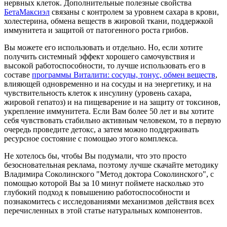
нервных клеток. Дополнительные полезные свойства
БетаМаксиэл
связаны с контролем за уровнем сахара в крови,
холестерина, обмена веществ в жировой ткани, поддержкой
иммунитета и защитой от патогенного роста грибов.
Вы можете его использовать и отдельно. Но, если хотите
получить системный эффект хорошего самочувствия и
высокой работоспособности, то лучше использовать его в
составе
программы Виталити: сосуды, тонус, обмен веществ
,
влияющей одновременно и на сосуды и на энергетику, и на
чувствительность клеток к инсулину (уровень сахара,
жировой гепатоз) и на пищеварение и на защиту от токсинов,
укрепление иммунитета. Если Вам более 50 лет и вы хотите
себя чувствовать стабильно активным человеком, то в первую
очередь проведите детокс, а затем можно поддерживать
ресурсное состояние с помощью этого комплекса.
Не хотелось бы, чтобы Вы подумали, что это просто
безосновательная реклама, поэтому лучше скачайте методику
Владимира Соколинского "Метод доктора Соколинского", с
помощью которой Вы за 10 минут поймете насколько это
глубокий подход к повышению работоспособности и
познакомитесь с исследованиями механизмов действия всех
перечисленных в этой статье натуральных компонентов.