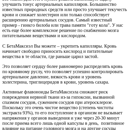
улучшить тонус артериальных капилляров. Большинство
известных природных средств или просто улучшает текучесть
крови и снижает холестерин или только способствует
расширению артериальных сосудов. Самый известный
пример - гинкго билоба или трава памяти "готу кола". У нас
есть еще более комплексное решение по снабжению мозга
питательными веществами и кислородом.
С БетаМаксиэл Вы можете – укрепить капилляры. Кровь
начинает свободно приносить кислород и питательные
вещества в те области, где раньше царил застой.
Это позволяет сердцу более равномерно распределять кровь
по кровяному руслу, что позволяет успешно контролировать
артериальное давление, вязкость крови и уровень
холестерина, триглицеридов в крови, уровень сахара.
Активные флавоноиды БетаМаксиэла снижают риск
повреждения нервной ткани из-за гипоксии, вызванной
спазмом сосудов, сужением сосудов при атеросклерозе.
Поскольку это очень чистое вещество (степень чистоты
экстракта 93%), то его поступление в организм не вызывает
напряжения у органов выведения и уже через 20-30 минут
после приема всего лишь одной капсулы в день, позитивное
влияние на питание головного мозга и на другие сосуды