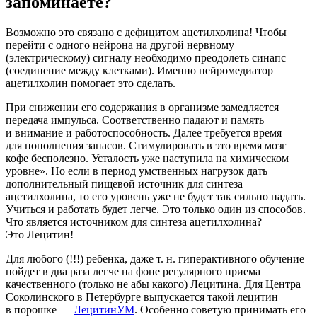
запоминаете?
Возможно это связано с дефицитом ацетилхолина! Чтобы
перейти с одного нейрона на другой нервному
(электрическому) сигналу необходимо преодолеть синапс
(соединение между клетками). Именно нейромедиатор
ацетилхолин помогает это сделать.
При снижении его содержания в организме замедляется
передача импульса. Соответственно падают и память
и внимание и работоспособность. Далее требуется время
для пополнения запасов. Стимулировать в это время мозг
кофе бесполезно. Усталость уже наступила на химическом
уровне». Но если в период умственных нагрузок дать
дополнительный пищевой источник для синтеза
ацетилхолина, то его уровень уже не будет так сильно падать.
Учиться и работать будет легче. Это только один из способов.
Что является источником для синтеза ацетилхолина?
Это Лецитин!
Для любого (!!!) ребенка, даже т. н. гиперактивного обучение
пойдет в два раза легче на фоне регулярного приема
качественного
(
только не абы какого) Лецитина. Для Центра
Соколинского в Петербурге выпускается такой лецитин
в порошке —
ЛецитинУМ
. Особенно советую принимать его