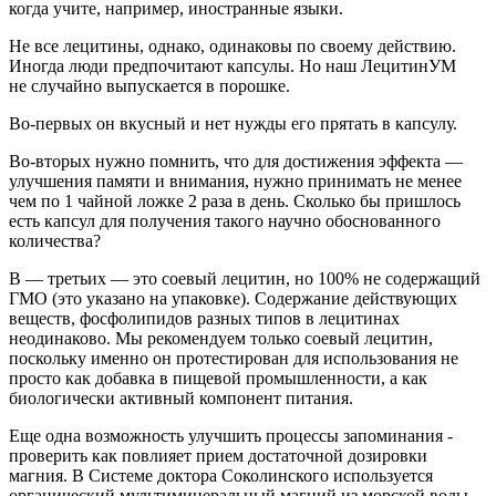
когда учите, например, иностранные языки.
Не все лецитины, однако, одинаковы по своему действию.
Иногда люди предпочитают капсулы. Но наш ЛецитинУМ
не случайно выпускается в порошке.
Во-первых он вкусный и нет нужды его прятать в капсулу.
Во-вторых нужно помнить, что для достижения эффекта —
улучшения памяти и внимания, нужно принимать не менее
чем по 1 чайной ложке 2 раза в день. Сколько бы пришлось
есть капсул для получения такого научно обоснованного
количества?
В — третьих — это соевый лецитин, но 100% не содержащий
ГМО
(
это указано на упаковке). Содержание действующих
веществ, фосфолипидов разных типов в лецитинах
неодинаково. Мы рекомендуем только соевый лецитин,
поскольку именно он протестирован для использования не
просто как добавка в пищевой промышленности, а как
биологически активный компонент питания.
Еще одна возможность улучшить процессы запоминания -
проверить как повлияет прием достаточной дозировки
магния. В Системе доктора Соколинского используется
органический мультиминеральный магний из морской воды