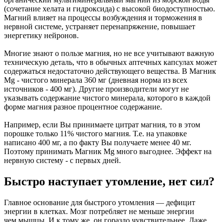
(сочетание хелата и гидроксида) с высокой биодоступностью.
Магний влияет на процессы возбуждения и торможения в
нервной системе, устраняет перенапряжение, повышает
энергетику нейронов.
Многие знают о пользе магния, но не все учитывают важную
техническую деталь, что в обычных аптечных капсулах может
содержаться недостаточно действующего вещества. В Магник
Mg - чистого минерала 360 мг (дневная норма из всех
источников - 400 мг). Другие производители могут не
указывать содержание чистого минерала, которого в каждой
форме магния разное процентное содержание.
Например, если Вы принимаете цитрат магния, то в этом
порошке только 11% чистого магния. Т.е. на упаковке
написано 400 мг, а по факту Вы получаете менее 40 мг.
Поэтому принимать Магник Mg много выгоднее. Эффект на
нервную систему - с первых дней.
Быстро наступает утомление, нет сил?
Главное основание для быстрого утомления — дефицит
энергии в клетках. Мозг потребляет не меньше энергии
чем мышцы. И к тому же, он гораздо чувствительнее. Даже