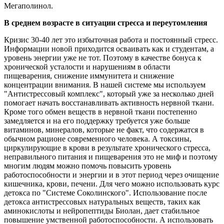
Мегаполинол.
В среднем возрасте в ситуации стресса и переутомления
Кризис 30-40 лет это избыточная работа и постоянный стресс.
Информации новой приходится осваивать как и студентам, а
уровень энергии уже не тот. Поэтому в качестве бонуса к
хронической усталости и нарушениям в области
пищеварения, снижение иммунитета и снижение
концентрации внимания. В нашей системе мы используем
"Антистрессовый комплекс", который уже за несколько дней
помогает начать восстанавливать активность нервной ткани.
Кроме того обмен веществ в нервной ткани постепенно
замедляется и на его поддержку требуется уже больше
витаминов, минералов, которые не факт, что содержатся в
обычном рационе современного человека. А токсины,
циркулирующие в крови в результате хронического стресса,
неправильного питания и пищеварения это не миф и поэтому
многим людям можно помочь повысить уровень
работоспособности и энергии и в этот период через очищение
кишечника, крови, печени. Для чего можно использовать курс
детокса по "Системе Соколинского". Использование после
детокса антистрессовых натуральных веществ, таких как
аминокислоты и нейропептиды Биолан, дает стабильное
повышение умственной работоспособности. А использовать