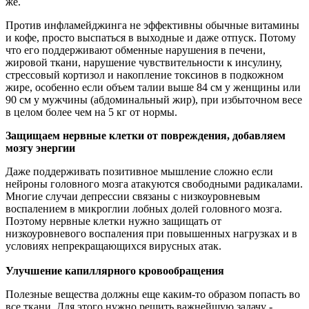
же.
Против инфламейджинга не эффективны обычные витамины
и кофе, просто выспаться в выходные и даже отпуск. Потому
что его поддерживают обменные нарушения в печени,
жировой ткани, нарушение чувствительности к инсулину,
стрессовый кортизол и накопление токсинов в подкожном
жире, особенно если объем талии выше 84 см у женщины или
90 см у мужчины (абдоминальный жир), при избыточном весе
в целом более чем на 5 кг от нормы.
Защищаем нервные клетки от повреждения, добавляем
мозгу энергии
Даже поддерживать позитивное мышление сложно если
нейроны головного мозга атакуются свободными радикалами.
Многие случаи депрессии связаны с низкоуровневым
воспалением в микроглии лобных долей головного мозга.
Поэтому нервные клетки нужно защищать от
низкоуровневого воспаления при повышенных нагрузках и в
условиях непрекращающихся вирусных атак.
Улучшение капиллярного кровообращения
Полезные вещества должны еще каким-то образом попасть во
все ткани. Для этого нужно решить важнейшую задачу -