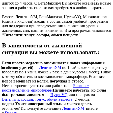
длится до 4 часов. С БетаМаксиэл Вы можете осваивать новые
знания и работать сколько вам требуется в любом возрасте.
Вместе ЛецитинУМ, БетаМаксиэл, НутриVQ, Мегаполинол
(омега-3 кислоты) входят в состав самой удобной программы
для поддержки при переутомлении и снижении уровня
жизненных сил, памяти, внимания. Эта программа называется
"Виталити: тонус, сосуды, обмен веществ"
В зависимости от жизненной
ситуации вы можете использовать:
Если просто медленно запоминается новая информация
(
особенно у детей)
—
ЛецитинУМ
по 1 чайн. ложке в день, у
взрослых по 1 чайн. ложке 2 раза в день курсом 1 месяц. Плюс
к этому обязательно восстановление микрофлоры
Если все
новое выбивает из колеи, погружая в стресс.
Нет настроения учиться или работать —
Биолан +
восстановление микрофлоры
Начинаете работать, но силы
быстро заканчиваются
—
НутриVQ
или программа
Виталити: сосуды, тонус, обмен веществ
2 месяца
подряд
Учите иностранный язык
и хочется делать
это легче? Используйте сочетание
ЛецитинУМ
вместе
с
Биолан