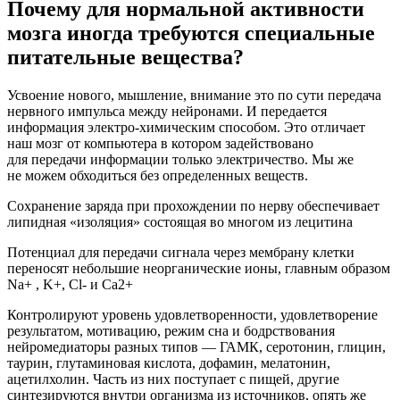
Почему для нормальной активности
мозга иногда требуются специальные
питательные вещества?
Усвоение нового, мышление, внимание это по сути передача
нервного импульса между нейронами. И передается
информация электро-химическим способом. Это отличает
наш мозг от компьютера в котором задействовано
для передачи информации только электричество. Мы же
не можем обходиться без определенных веществ.
Сохранение заряда при прохождении по нерву обеспечивает
липидная
«
изоляция» состоящая во многом из лецитина
Потенциал для передачи сигнала через мембрану клетки
переносят небольшие неорганические ионы, главным образом
Na+ , K+, С
l
- и Са2+
Контролируют уровень удовлетворенности, удовлетворение
результатом, мотивацию, режим сна и бодрствования
нейромедиаторы разных типов — ГАМК, серотонин, глицин,
таурин, глутаминовая кислота, дофамин, мелатонин,
ацетилхолин. Часть из них поступает с пищей, другие
синтезируются внутри организма из источников, опять же