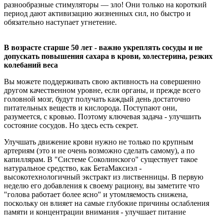
разнообразные стимуляторы — зло! Они только на короткий
период дают активизацию жизненных сил, но быстро и
обязательно наступает угнетение.
В возрасте старше 50 лет - важно укреплять сосуды и не
допускать повышения сахара в крови, холестерина, резких
колебаний веса
Вы можете поддерживать свою активность на совершенно
другом качественном уровне, если органы, и прежде всего
головной мозг, будут получать каждый день достаточно
питательных веществ и кислорода. Поступают они,
разумеется, с кровью. Поэтому ключевая задача - улучшить
состояние сосудов. Но здесь есть секрет.
Улучшать движение крови нужно не только по крупным
артериям (это и не очень возможно сделать самому), а по
капиллярам. В "Системе Соколинского" существует такое
натуральное средство, как БетаМаксиэл -
высокотехнологичный экстракт из лиственницы. В первую
неделю его добавления к своему рациону, вы заметите что
"голова работает более ясно" и утомляемость снижена,
поскольку он влияет на самые глубокие причины ослабления
памяти и концентрации внимания - улучшает питание