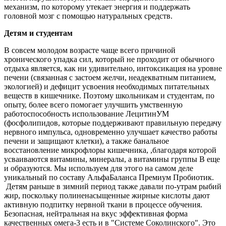
механизм, по которому утекает энергия и поддержать
головной мозг с помощью натуральных средств.
Детям и студентам
В совсем молодом возрасте чаще всего причиной
хронического упадка сил, который не проходит от обычного
отдыха является, как ни удивительно, интоксикация на уровне
печени (связанная с застоем желчи, неадекватным питанием,
экологией) и дефицит усвоения необходимых питательных
веществ в кишечнике. Поэтому школьникам и студентам, по
опыту, более всего помогает улучшить умственную
работоспособность использование ЛецитинУМ
(фосфолипидов, которые поддерживают правильную передачу
нервного импульса, одновременно улучшает качество работы
печени и защищают клетки), а также банальное
восстановление микрофлоры кишечника, ,благодаря которой
усваиваются витамины, минералы, а витамины группы В еще
и образуются. Мы используем для этого на самом деле
уникальный по составу АльфаБаланса Премиум Пробиотик.
Детям раньше в зимний период также давали по-утрам рыбий
жир, поскольку полиненасыщенные жирные кислоты дают
активную подпитку нервной ткани в процессе обучения.
Безопасная, нейтральная на вкус эффективная форма
качественных омега-3 есть и в "Системе Соколинского". Это