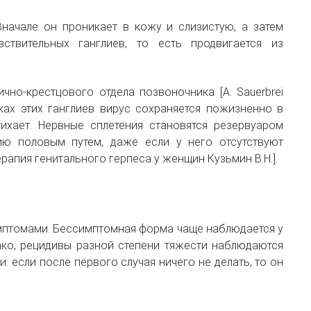
Вначале он проникает в кожу и слизистую, а затем
ствительных ганглиев, то есть продвигается из
чно-крестцового отдела позвоночника [A. Sauerbrei
тках этих ганглиев вирус сохраняется пожизненно в
ихает. Нервные сплетения становятся резервуаром
ию половым путем, даже если у него отсутствуют
рапия генитального герпеса у женщин Кузьмин В.Н.].
имптомами. Бессимптомная форма чаще наблюдается у
нако, рецидивы разной степени тяжести наблюдаются
: если после первого случая ничего не делать, то он