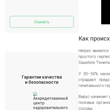
Скачать
Как проис
Herpes являетс
простого герпеса
Sauerbrei “Генит
У 30—50% насел
Гарантии качества
страдают предс
и безопасности
генитального ге
Вирус начинает 
половых органо
сосуды.