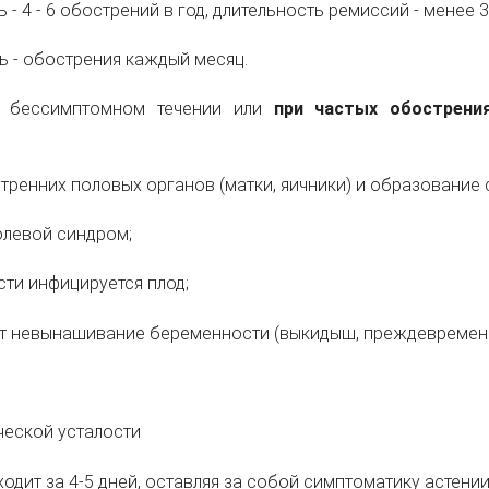
ь - 4 - 6 обострений в год, длительность ремиссий - менее 
нь - обострения каждый месяц.
м бессимптомном течении или
при частых обострени
тренних половых органов (матки, яичники) и образование с
олевой синдром;
сти инфицируется плод;
ет невынашивание беременности (выкидыш, преждевремен
ческой усталости
одит за 4-5 дней, оставляя за собой симптоматику астени