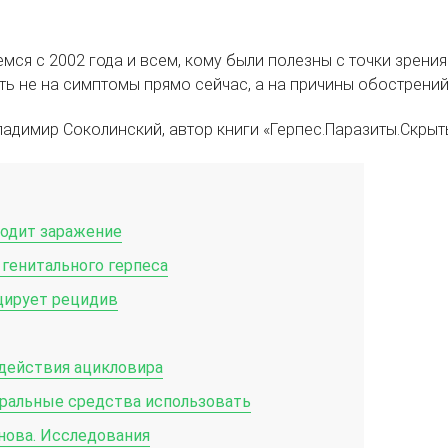
мся с 2002 года и всем, кому были полезны с точки зрени
иять не на симптомы прямо сейчас, а на причины обострени
ладимир Соколинский, автор книги
«
Герпес.Паразиты.Скрыт
ходит заражение
генитального герпеса
цирует рецидив
действия ацикловира
уральные средства использовать
нова. Исследования