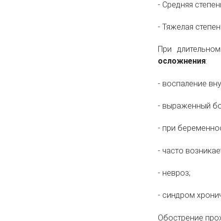
- Средняя степен
- Тяжелая степе
При длительно
осложнения
:
- воспаление вну
- выраженный б
- при беременно
- часто возника
- невроз;
- синдром хрони
Обострение прох