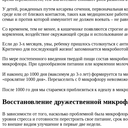
У детей, рожденных путем кесарева сечения, первоначальная 
среде или от близких контактов, таких как медицинские работ
семьи и против которой иммунитет не должен воевать – не р
Со временем, тем не менее, в кишечнике появляются строгие а
кормления, воздействие окружающей среды и использование а
Если до 3-х месяцев, увы, ребенку пришлось столкнуться с ант
Критично для последующей жизни! запоминается микробиотой
По мере постепенного введения твердой пищи состав микроби
микрофлора. При однообразном питании или кормлении молочн
И наконец до 1000 дня (максимум до 3-з лет) формируется та 
«проклятие 1000 дня». Перезаселить с 0 микрофлору невозможн
После 1000 го дня мы стараемся приблизиться к идеалу в микро
Восстановление дружественной микрофл
В зависимости от того, насколько проблемной была микрофлора
уровня стресса и готовности перестроить свое питание, срок 
то внешне видим улучшение в первые две недели.