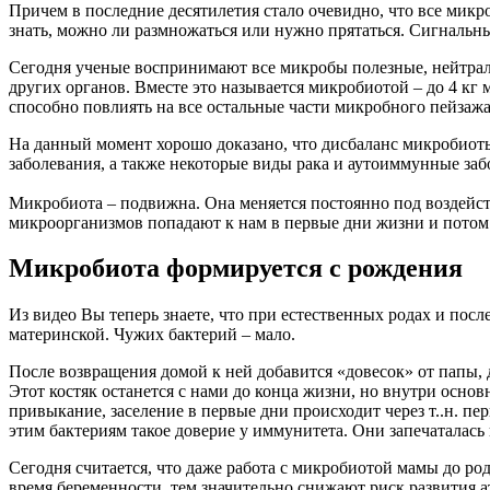
Причем в последние десятилетия стало очевидно, что все мик
знать, можно ли размножаться или нужно прятаться. Сигнальн
Сегодня ученые воспринимают все микробы полезные, нейтрал
других
органов. Вместе это называется микробиотой – до 4 кг
способно повлиять на все остальные части микробного пейзажа
На данный момент хорошо доказано, что дисбаланс микробиоты
заболевания, а также некоторые виды рака и аутоиммунные заб
Микробиота – подвижна. Она меняется постоянно под воздейств
микроорганизмов попадают к нам в первые дни жизни и потом
Микробиота формируется с рождения
Из видео Вы теперь знаете, что при естественных родах и по
материнской. Чужих бактерий – мало.
После возвращения домой к ней добавится «довесок» от папы, 
Этот костяк останется с нами до конца жизни, но внутри осно
привыкание, заселение в первые дни происходит через т..н. п
этим бактериям такое доверие у иммунитета. Они запечаталас
Сегодня считается, что даже работа с микробиотой мамы до 
время беременности, тем значительно снижают риск развития 