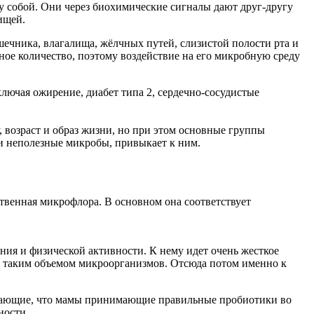
у собой. Они через биохимические сигналы дают друг-другу
ищей.
шечника
,
влагалища
,
жёлчных путей
, слизистой полости рта и
ное количество, поэтому воздействие на его микробную среду
лючая ожирение, диабет типа 2, сердечно-сосудистые
 возраст и образ жизни, но при этом основные группы
и неполезные микробы, привыкает к ним.
твенная микрофлора. В основном она соответствует
ания и физической активности. К нему идет очень жесткое
 с таким объемом микроорганизмов. Отсюда потом именно к
рждающие, что мамы принимающие правильные пробиотики во
ности.