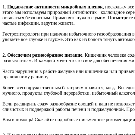
1.
Подавление активности микробных пленок
, поскольку вс
этого мы используем природный антибиотик - коллоидное сере
оставаться безопасным. Применять нужно с умом. Посмотрите по
частые инфекции, вздутие живота.
Гастроэнтерологи при наличии избыточного газообразования в
увязаете все глубже и глубже. Это как из болота тянуть автомо
2.
Обеспечим разнообразное питание.
Кишечник человека соде
разным типам. И каждый хочет что-то свое для обеспечения жи
Часто нарушения в работе желудка или кишечника или привычки
правильному рациону.
Более всего дружественным бактериям нравится, когда Вы едит
мучного, продукты глубокой переработки, избыточный алкогол
Если расширить сразу разнообразие овощей и каш не позволяе
слизистых и поддержкой работы печени и поджелудочной. Пр
Вам в помощь! Скачайте подробные письменные рекомендаци