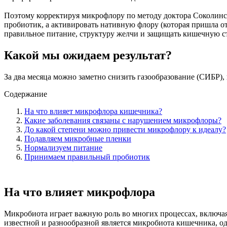
Поэтому корректируя микрофлору по методу доктора Соколинск
пробиотик, а активировать нативную флору (которая пришла о
правильное питание, структуру желчи и защищать кишечную ст
Какой мы ожидаем результат?
За два месяца можно заметно снизить газообразование (СИБР),
Содержание
На что влияет микрофлора кишечника?
Какие заболевания связаны с нарушением микрофлоры?
До какой степени можно привести микрофлору к идеалу?
Подавляем микробные пленки
Нормализуем питание
Принимаем правильный пробиотик
На что влияет микрофлора
Микробиота играет важную роль во многих процессах, включая
известной и разнообразной является микробиота кишечника, од