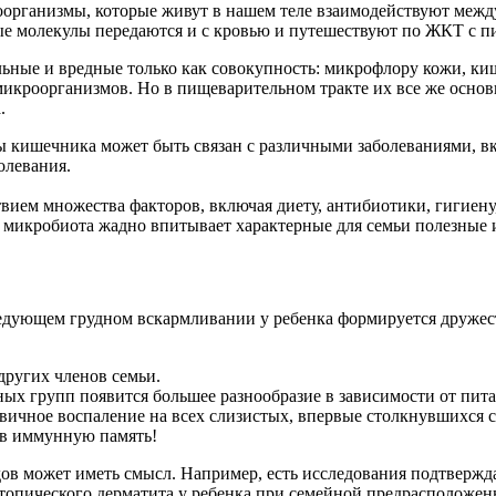
роорганизмы, которые живут в нашем теле взаимодействуют межд
ые молекулы передаются и с кровью и путешествуют по ЖКТ с п
ьные и вредные только как совокупность: микрофлору
кожи
,
ки
 микроорганизмов. Но в пищеварительном тракте их все же основ
.
 кишечника может быть связан с различными заболеваниями, вк
олевания.
ием множества факторов, включая диету, антибиотики, гигиену,
 микробиота жадно впитывает характерные для семьи полезные 
следующем грудном вскармливании у ребенка формируется дружес
других членов семьи.
вных групп появится большее разнообразие в зависимости от пит
ервичное воспаление на всех слизистых, впервые столкнувшихся
ь в иммунную память!
родов может иметь смысл. Например, есть исследования подтве
атопического дерматита у ребенка при семейной предрасположен