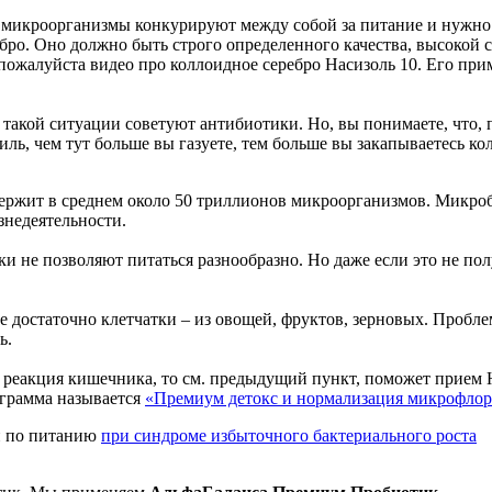
е микроорганизмы конкурируют между собой за питание и нужно 
бро. Оно должно быть строго определенного качества, высокой 
жалуйста видео про коллоидное серебро Насизоль 10. Его примен
 такой ситуации советуют антибиотики. Но, вы понимаете, что
биль, чем тут больше вы газуете, тем больше вы закапываетесь кол
ржит в среднем около 50 триллионов микроорганизмов. Микробы
знедеятельности.
 не позволяют питаться разнообразно. Но даже если это не пол
е достаточно клетчатки – из овощей, фруктов, зерновых. Пробле
ь.
т реакция кишечника, то см. предыдущий пункт, поможет прием
ограмма называется
«Премиум детокс и нормализация микрофло
и по питанию
при синдроме избыточного бактериального роста