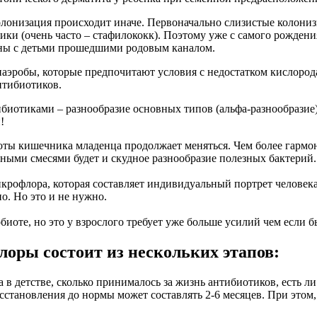
колонизация происходит иначе. Первоначально слизистые колон
ники (очень часто – стафилококк). Поэтому уже с самого рожде
авны с детьми прошедшими родовым каналом.
наэробы, которые предпочитают условия с недостатком кислорода
нтибиотиков.
ибиотиками – разнообразие основных типов (альфа-разнообразие)
!
оты кишечника младенца продолжает меняться. Чем более гармо
ыми смесями будет и скудное разнообразие полезных бактерий.
микрофлора, которая составляет индивидуальный портрет человек
о. Но это и не нужно.
биоте, но это у взрослого требует уже больше усилий чем если б
оры состоит из нескольких этапов:
 в детстве, сколько принималось за жизнь антибиотиков, есть л
восстановления до нормы может составлять 2-6 месяцев. При это