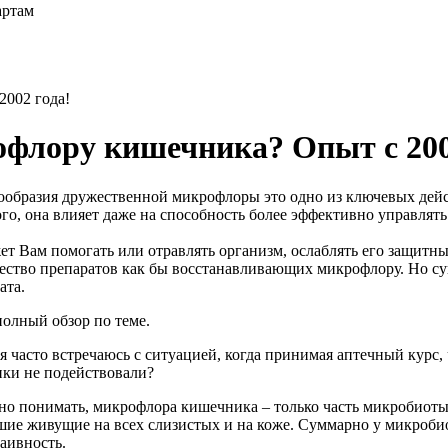
артам
2002 года!
офлору кишечника? Опыт с 200
образия дружественной микрофлоры это одно из ключевых дейст
ого, она влияет даже на способность более эффективно управля
 Вам помогать или отравлять организм, ослаблять его защитные
жество препаратов как бы восстанавливающих микрофлору. Но су
ата.
олный обзор по теме.
я часто встречаюсь с ситуацией, когда принимая аптечный курс,
ки не подействовали?
но понимать, микрофлора кишечника – только часть микробиоты 
ие живущие на всех слизистых и на коже. Суммарно у микробиот
аивность.