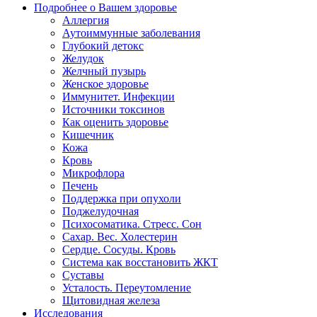
Подробнее о Вашем здоровье
Аллергия
Аутоиммунные заболевания
Глубокий детокс
Желудок
Желчный пузырь
Женское здоровье
Иммунитет. Инфекции
Источники токсинов
Как оценить здоровье
Кишечник
Кожа
Кровь
Микрофлора
Печень
Поддержка при опухоли
Поджелудочная
Психосоматика. Стресс. Сон
Сахар. Вес. Холестерин
Сердце. Сосуды. Кровь
Система как восстановить ЖКТ
Суставы
Усталость. Переутомление
Щитовидная железа
Исследования