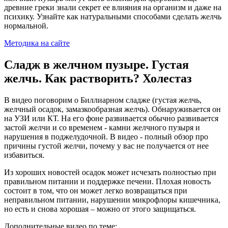
древние греки знали секрет ее влияния на организм и даже на
психику. Узнайте как натуральными способами сделать желчь
нормальной.
Методика на сайте
Сладж в желчном пузыре. Густая
желчь. Как растворить? Холестаз
В видео поговорим о Биллиарном сладже (густая желчь,
желчный осадок, замазкообразная желчь). Обнаруживается он
на УЗИ или КТ. На его фоне развивается обычно развивается
застой желчи и со временем - камни желчного пузыря и
нарушения в поджелудочной. В видео - полный обзор про
причины густой желчи, почему у вас не получается от нее
избавиться.
Из хороших новостей осадок может исчезать полностью при
правильном питании и поддержке печени. Плохая новость
состоит в том, что он может легко возвращаться при
неправильном питании, нарушении микрофлоры кишечника,
но есть и снова хорошая – можно от этого защищаться.
Дополнительные видео по теме: