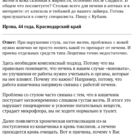
желчи и кожа склонная к жирности, особенно после сладкого. В
общем что посоветуете? Столько всего для печени в аптеках и в
интернете: от аллохола и тюбажей до вашего лайвера. Готова
прислушаться к совету специалиста. Пишу с Кубани.
Ирэна, 44 года, Краснодарский край
Ответ:
При нарушении стула, застое желчи, проблемах с кожей
нужно конечно не просто попить какой то препарат от печени. И
приема отдельных средств типа Лецитина точно недостаточно.
Здесь необходим комплексный подход. Потому что вы
правильно понимаете, что печень в вашем случае «виновата»,
но улучшения ее работы нужно учитывать и органы, которые
на нее влияют. Почему это важно? Например, потому, что
работа кишечника напрямую связана с работой печени.
Проблема со стулом часто связана с тем, что в кишечник
поступает несвоевременно слишком густая желчь. В итоге это
нарушает пищеварение и усвоение питательных веществ,
страдает микрофлора, вы не ходите нормально в туалет.
Далее появляется хроническая интоксикация из-за
поступления из кишечника в кровь токсинов, а печени
приходится кровь очищать. Вот и причина, почему у Вас