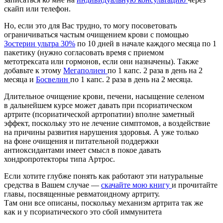
скайп или телефон.
Но, если это для Вас трудно, то могу посоветовать
ограничиваться частым очищением крови с помощью
Зостерин ультра 30%
по 10 дней в начале каждого месяца по 1
пакетику
(
нужно согласовать время с приемом
метотрексата или гормонов, если они назначены). Также
добавьте к этому
Мегаполиен
по 1 капс. 2 раза в день на 2
месяца и
Босвелин
по 1 капс. 2 раза в день на 2 месяца.
Длительное очищение крови, печени, насыщение селеном
в дальнейшем курсе может давать при псориатическом
артрите
(
псориатической артропатии) вполне заметный
эффект, поскольку это не лечение симптомов, а воздействие
на причины развития нарушения здоровья. А уже только
на фоне очищения и питательной поддержки
антиоксидантами имеет смысл в покое давать
хондропротекторы типа Артрос.
Если хотите глубже понять как работают эти натуральные
средства в Вашем случае —
скачайте мою книгу
и прочитайте
главы, посвященные ревматоидному артриту.
Там они все описаны, поскольку механизм артрита так же
как и у псориатического это сбой иммунитета