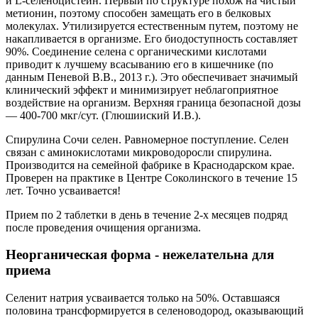
и L-селеноцистеин. Первый по структуре похож на чистый
метионин, поэтому способен замещать его в белковых
молекулах. Утилизируется естественным путем, поэтому не
накапливается в организме. Его биодоступность составляет
90%. Соединение селена с органическими кислотами
приводит к лучшему всасыванию его в кишечнике (по
данным Пеневой В.В., 2013 г.). Это обеспечивает значимый
клинический эффект и минимизирует неблагоприятное
воздействие на организм. Верхняя граница безопасной дозы
— 400-700 мкг/сут. (Глюшииский И.В.).
Спирулина Сочи селен.
Равномерное поступление. Селен
связан с аминокислотами микроводоросли спирулина.
Производится на семейной фабрике в Краснодарском крае.
Проверен на практике в Центре Соколинского в течение 15
лет. Точно усваивается!
Прием по 2 таблетки в день в течение 2-х месяцев подряд
после проведения очищения организма.
Неорганическая форма - нежелательна для
приема
Селенит натрия усваивается только на 50%. Оставшаяся
половина трансформируется в селеноводород, оказывающий