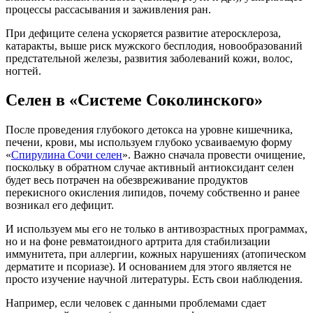
процессы рассасывания и заживления ран.
При дефиците селена ускоряется развитие атеросклероза,
катаракты, выше риск мужского бесплодия, новообразований
предстательной железы, развития заболеваний кожи, волос,
ногтей.
Селен в «Системе Соколинского»
После проведения глубокого детокса на уровне кишечника,
печени, крови, мы используем глубоко усваиваемую форму
«
Спирулина Сочи селен
».
Важно сначала провести очищение,
поскольку в обратном случае активный антиоксидант селен
будет весь потрачен на обезвреживание продуктов
перекисного окисления липидов, почему собственно и ранее
возникал его дефицит.
И используем мы его не только в антивозрастных программах,
но и на фоне ревматоидного артрита для стабилизации
иммунитета, при аллергии, кожных нарушениях (атопическом
дерматите и псориазе). И основанием для этого является не
просто изучение научной литературы. Есть свои наблюдения.
Например, если человек с данными проблемами сдает