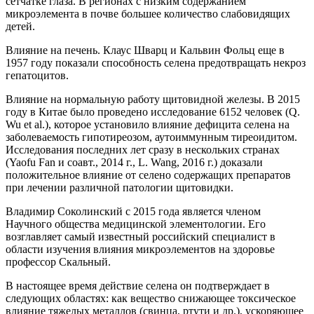
сетчатке глаза. В регионах с низким содержанием
микроэлемента в почве большее количество слабовидящих
детей.
Влияние на печень
. Клаус Шварц и Кальвин Фольц еще в
1957 году показали способность селена предотвращать некроз
гепатоцитов.
Влияние на нормальную работу щитовидной железы
. В 2015
году в Китае было проведено исследование 6152 человек (Q.
Wu et al.), которое установило влияние дефицита селена на
заболеваемость гипотиреозом, аутоиммунным тиреоидитом.
Исследования последних лет сразу в нескольких странах
(Yaofu Fan и соавт., 2014 г., L. Wang, 2016 г.) доказали
положительное влияние от селено содержащих препаратов
при лечении различной патологии щитовидки.
Владимир Соколинский с 2015 года является членом
Научного общества медицинской элементологии.
Его
возглавляет самый известный российский специалист в
области изучения влияния микроэлементов на здоровье
профессор Скальный.
В настоящее время действие селена он подтверждает в
следующих областях: как вещество снижающее токсическое
влияние тяжелых металлов (свинца, ртути и др.), ускоряющее