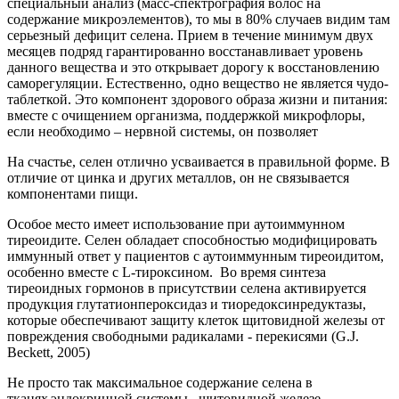
специальный анализ (масс-спектрография волос на
содержание микроэлементов), то мы в 80% случаев видим там
серьезный дефицит селена. Прием в течение минимум двух
месяцев подряд гарантированно восстанавливает уровень
данного вещества и это открывает дорогу к восстановлению
саморегуляции. Естественно, одно вещество не является чудо-
таблеткой. Это компонент здорового образа жизни и питания:
вместе с очищением организма, поддержкой микрофлоры,
если необходимо – нервной системы, он позволяет
На счастье, селен отлично усваивается в правильной форме. В
отличие от цинка и других металлов, он не связывается
компонентами пищи.
Особое место имеет использование при аутоиммунном
тиреоидите.
Селен обладает способностью модифицировать
иммунный ответ у пациентов с аутоиммунным тиреоидитом,
особенно вместе с L-тироксином. Во время синтеза
тиреоидных гормонов в присутствии селена активируется
продукция глутатионпероксидаз и тиоредоксинредуктазы,
которые обеспечивают защиту клеток щитовидной железы от
повреждения свободными радикалами - перекисями (G.J.
Beckett, 2005)
Не просто так максимальное с
одержание селена в
тканях эндокринной системы– щитовидной железе,