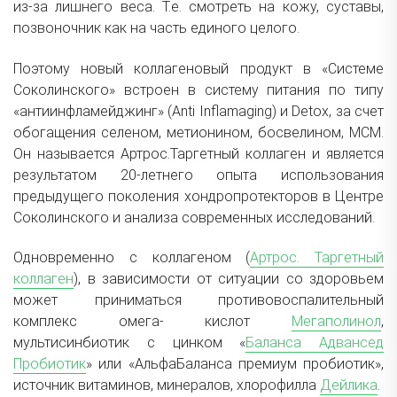
из-за лишнего веса. Т.е. смотреть на кожу, суставы,
позвоночник как на часть единого целого.
Поэтому новый коллагеновый продукт в «Системе
Соколинского» встроен в систему питания по типу
«антиинфламейджинг» (Anti Inflamaging) и Detox, за счет
обогащения селеном, метионином, босвелином, МСМ.
Он называется Артрос.Таргетный коллаген и является
результатом 20-летнего опыта использования
предыдущего поколения хондропротекторов в Центре
Соколинского и анализа современных исследований.
Одновременно с коллагеном (
Артрос. Таргетный
коллаген
), в зависимости от ситуации со здоровьем
может приниматься противовоспалительный
комплекс омега- кислот
Мегаполинол
,
мультисинбиотик с цинком «
Баланса Адвансед
Пробиотик
» или «АльфаБаланса премиум пробиотик»,
источник витаминов, минералов, хлорофилла
Дейлика
.