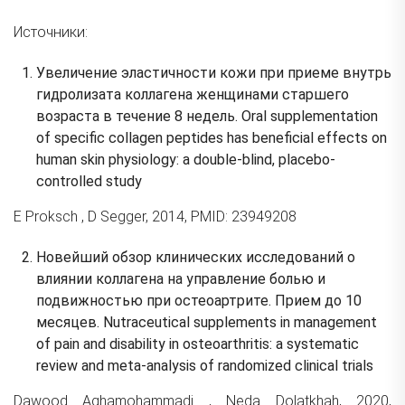
Источники:
Увеличение эластичности кожи при приеме внутрь
гидролизата коллагена женщинами старшего
возраста в течение 8 недель. Oral supplementation
of specific collagen peptides has beneficial effects on
human skin physiology: a double-blind, placebo-
controlled study
E Proksch , D Segger, 2014, PMID: 23949208
Новейший обзор клинических исследований о
влиянии коллагена на управление болью и
подвижностью при остеоартрите. Прием до 10
месяцев. Nutraceutical supplements in management
of pain and disability in osteoarthritis: a systematic
review and meta-analysis of randomized clinical trials
Dawood Aghamohammadi , Neda Dolatkhah, 2020,