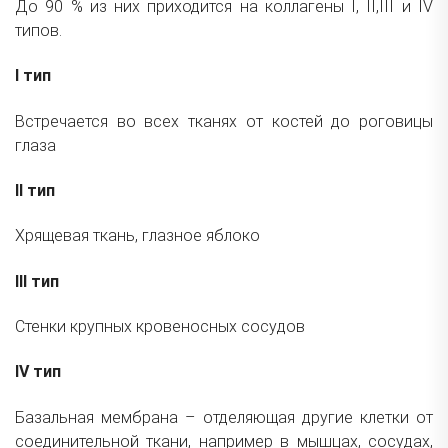
До 90 % из них приходится на коллагены I, II,III и IV
типов.
I тип
Встречается во всех тканях от костей до роговицы
глаза
II тип
Хрящевая ткань, глазное яблоко
III тип
Cтенки крупных кровеносных сосудов
IV тип
Базальная мембрана – отделяющая другие клетки от
соединительной ткани, например в мышцах, сосудах,