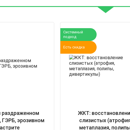
Системный
подход
Есть скидка
и раздраженном
ЖКТ: восстановлен
, ГЭРБ, эрозивном
слизистых (атрофия
гастрите
метаплазия, полипы