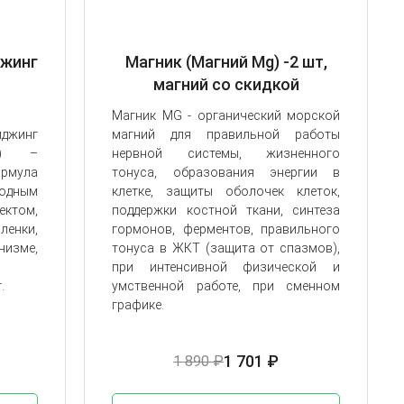
жинг
Магник (Магний Mg) -2 шт,
магний со скидкой
Магник MG - органический морской
джинг
магний для правильной работы
) –
нервной системы, жизненного
рмула
тонуса, образования энергии в
родным
клетке, защиты оболочек клеток,
ектом,
поддержки костной ткани, синтеза
енки,
гормонов, ферментов, правильного
изме,
тонуса в ЖКТ (защита от спазмов),
при интенсивной физической и
.
умственной работе, при сменном
графике.
1 701 ₽
1 890 ₽