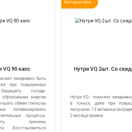
Выгодная цена
и VQ 90 капс
Нутри VQ 2шт. Со ски
оможет ежедневно быть
аже при повышенных
 Защищать сосуды.
 образование энергии
Нутри VQ - поможет ежедневн
лучшать обмен глюкозы
в тонусе, даже при повыш
на. Активизировать
нагрузках. 13 активных ингред
алительные процессы.
2 месяца приема
ровать причины
ета. Восстановиться