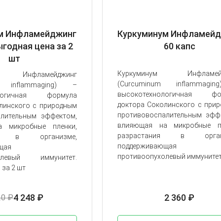
м Инфламейджинг
Куркуминум Инфламейд
ыгодная цена за 2
60 капс
шт
Куркуминум Инфламей
м Инфламейджинг
(
Curcuminum
inflammaging
inflammaging
) –
высокотехнологичная фо
ологичная формула
доктора Соколинского с при
линского с природным
противовоспалительным эфф
алительным эффектом,
влияющая на микробные пл
 микробные пленки,
разрастания в орган
ия в организме,
поддерживающая
щая
противоопухолевый иммунитет
холевый иммунитет.
 за 2 шт
4 248 ₽
2 360 ₽
20 ₽