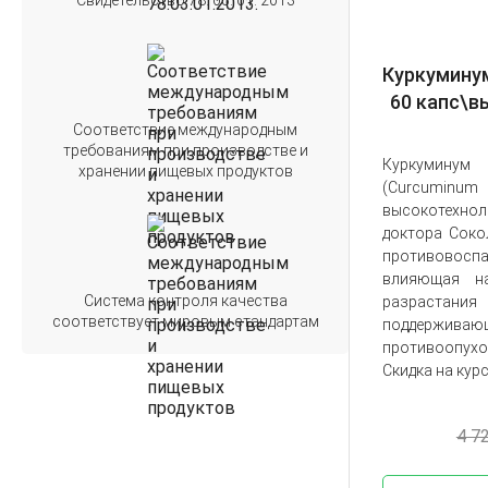
Свидетельство 78. 03. 01. 2013
Куркумину
60 капс\в
Соответствие международным
требованиям при производстве и
Куркумину
хранении пищевых продуктов
(
Curcuminum
высокотехн
доктора Соко
противовосп
влияющая на
Система контроля качества
разрастан
соответствует мировым стандартам
поддерживаю
противоопу
Скидка на курс
4 7