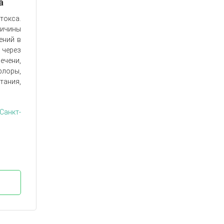
а
окса.
ричины
ений в
 через
ечени,
флоры,
ания,
Санкт-