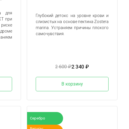
а для
Глубокий детокс на уровне крови и
КТ при
слизистых на основе пектина Zostera
риске
marina. Устраняем причины плохого
дроме
самочувствия.
аняем
2 340 ₽
2 600 ₽
В корзину
Серебро
Вирусы.