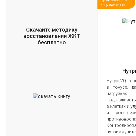
ингредиенты
Скачайте методику
восстановления ЖКТ
бесплатно
Нутр
Нутри VQ - п
в тонусе, д
нагрузках.
Поддерживать
в клетках и у
и холестери
противовосп
Контроли
аутоиммунит