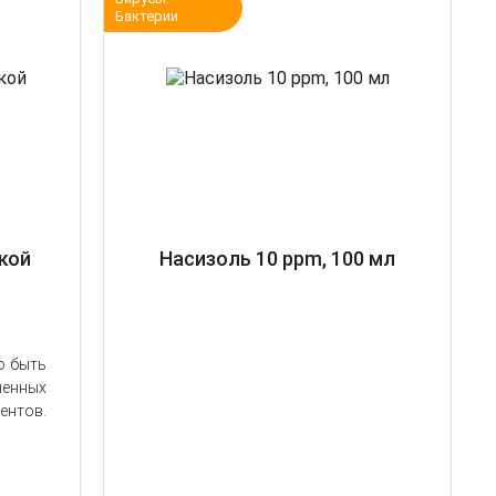
Бактерии
дкой
Насизоль 10 ppm, 100 мл
о быть
енных
иентов.