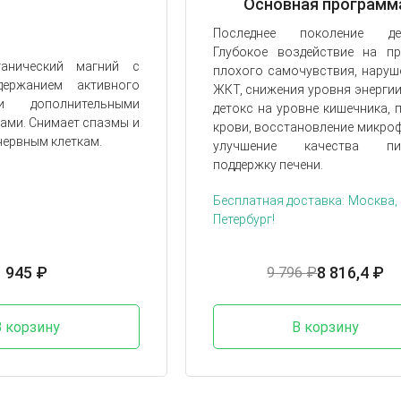
Основная программ
Последнее поколение дет
Глубокое воздействие на п
анический магний с
плохого самочувствия, наруш
ержанием активного
ЖКТ, снижения уровня энергии
и дополнительными
детокс на уровне кишечника, п
ами. Снимает спазмы и
крови, восстановление микро
нервным клеткам.
улучшение качества пит
поддержку печени.
Бесплатная доставка: Москва, 
Петербург!
945 ₽
8 816,4 ₽
9 796 ₽
В корзину
В корзину