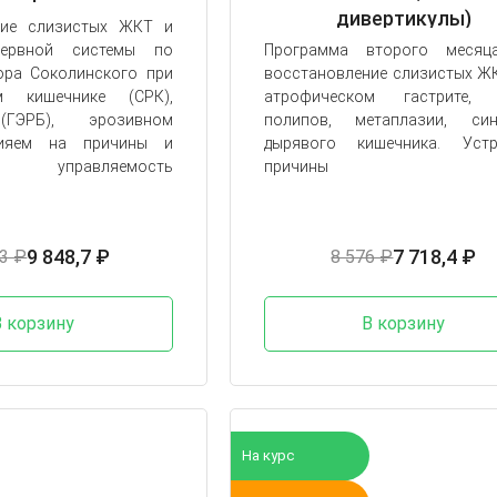
дивертикулы)
ние слизистых ЖКТ и
нервной системы по
Программа второго месяц
ора Соколинского при
восстановление слизистых Ж
м кишечнике (СРК),
атрофическом гастрите, 
(ГЭРБ), эрозивном
полипов, метаплазии, син
лияем на причины и
дырявого кишечника. Устр
 управляемость
причины
9 848,7 ₽
7 718,4 ₽
3 ₽
8 576 ₽
В корзину
В корзину
На курс