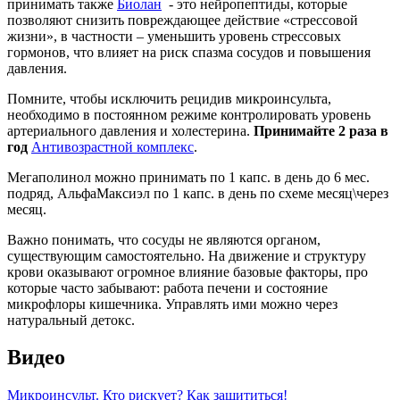
принимать также
Биолан
- это нейропептиды, которые
позволяют снизить повреждающее действие «стрессовой
жизни», в частности – уменьшить уровень стрессовых
гормонов, что влияет на риск спазма сосудов и повышения
давления.
Помните, чтобы исключить рецидив микроинсульта,
необходимо в постоянном режиме контролировать уровень
артериального давления и холестерина.
Принимайте 2 раза в
год
Антивозрастной комплекс
.
Мегаполинол можно принимать по 1 капс. в день до 6 мес.
подряд, АльфаМаксиэл по 1 капс. в день по схеме месяц\через
месяц.
Важно понимать, что сосуды не являются органом,
существующим самостоятельно. На движение и структуру
крови оказывают огромное влияние базовые факторы, про
которые часто забывают: работа печени и состояние
микрофлоры кишечника. Управлять ими можно через
натуральный детокс.
Видео
Микроинсульт. Кто рискует? Как защититься!