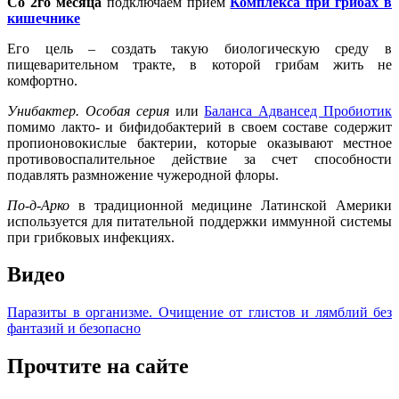
Со 2го месяца
подключаем прием
Комплекса при грибах в
кишечнике
Его цель – создать такую биологическую среду в
пищеварительном тракте, в которой грибам жить не
комфортно.
Унибактер. Особая серия
или
Баланса Адвансед Пробиотик
помимо лакто- и бифидобактерий в своем составе содержит
пропионовокислые бактерии, которые оказывают местное
противовоспалительное действие за счет способности
подавлять размножение чужеродной флоры.
По-д-Арко
в традиционной медицине Латинской Америки
используется для питательной поддержки иммунной системы
при грибковых инфекциях.
Видео
Паразиты в организме. Очищение от глистов и лямблий без
фантазий и безопасно
Прочтите на сайте