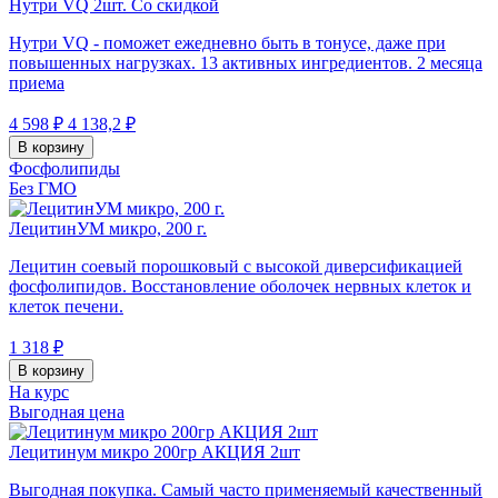
Нутри VQ 2шт. Со скидкой
Нутри VQ - поможет ежедневно быть в тонусе, даже при
повышенных нагрузках. 13 активных ингредиентов. 2 месяца
приема
4 598 ₽
4 138,2 ₽
В корзину
Фосфолипиды
Без ГМО
ЛецитинУМ микро, 200 г.
Лецитин соевый порошковый с высокой диверсификацией
фосфолипидов. Восстановление оболочек нервных клеток и
клеток печени.
1 318 ₽
В корзину
На курс
Выгодная цена
Лецитинум микро 200гр АКЦИЯ 2шт
Выгодная покупка. Самый часто применяемый качественный