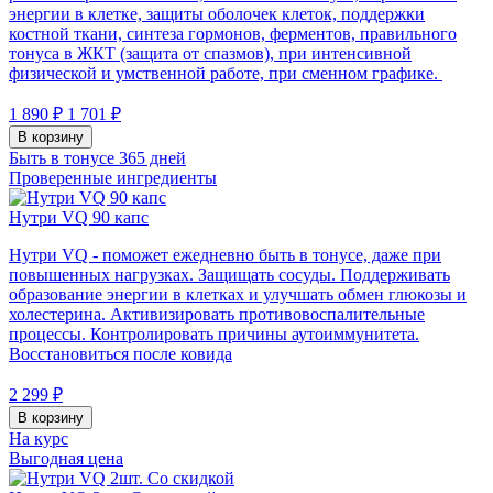
энергии в клетке, защиты оболочек клеток, поддержки
костной ткани, синтеза гормонов, ферментов, правильного
тонуса в ЖКТ (защита от спазмов), при интенсивной
физической и умственной работе, при сменном графике.
1 890 ₽
1 701 ₽
В корзину
Быть в тонусе 365 дней
Проверенные ингредиенты
Нутри VQ 90 капс
Нутри VQ - поможет ежедневно быть в тонусе, даже при
повышенных нагрузках. Защищать сосуды. Поддерживать
образование энергии в клетках и улучшать обмен глюкозы и
холестерина. Активизировать противовоспалительные
процессы. Контролировать причины аутоиммунитета.
Восстановиться после ковида
2 299 ₽
В корзину
На курс
Выгодная цена