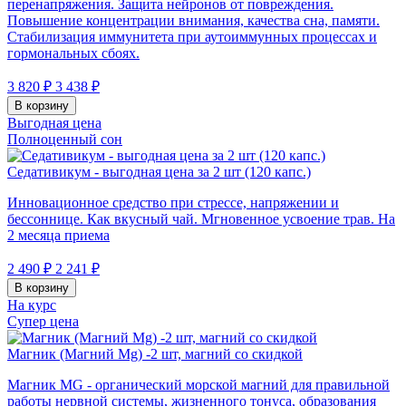
перенапряжения. Защита нейронов от повреждения.
Повышение концентрации внимания, качества сна, памяти.
Стабилизация иммунитета при аутоиммунных процессах и
гормональных сбоях.
3 820 ₽
3 438 ₽
В корзину
Выгодная цена
Полноценный сон
Седативикум - выгодная цена за 2 шт (120 капс.)
Инновационное средство при стрессе, напряжении и
бессоннице. Как вкусный чай. Мгновенное усвоение трав. На
2 месяца приема
2 490 ₽
2 241 ₽
В корзину
На курс
Супер цена
Магник (Магний Mg) -2 шт, магний со скидкой
Магник MG - органический морской магний для правильной
работы нервной системы, жизненного тонуса, образования