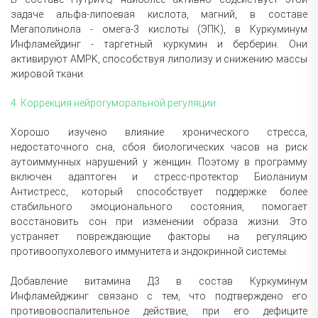
задаче альфа-липоевая кислота, магний, в составе
Мегаполинола - омега-3 кислоты (ЭПК), в Куркуминум
Инфламейдинг - таргетный куркумин и берберин. Они
активируют AMPK, способствуя липолизу и снижению массы
жировой ткани.
4. Коррекция нейрогуморальной регуляции
Хорошо изучено влияние хронического стресса,
недостаточного сна, сбоя биологических часов на риск
аутоиммунных нарушений у женщин. Поэтому в программу
включен адаптоген и стресс-протектор Биоланиум
Антистресс, который способствует поддержке более
стабильного эмоционального состояния, помогает
восстановить сон при изменении образа жизни. Это
устраняет повреждающие факторы на регуляцию
противоопухолевого иммунитета и эндокринной системы.
Добавление витамина Д3 в состав Куркуминум
Инфламейджинг связано с тем, что подтверждено его
противовоспалительное действие, при его дефиците