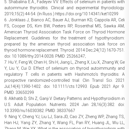
5. Shabalina E.A., Fadeyev V.V. Effects of selenium in patients with
autoimmune thyroiditis. Clinical and experimental thyroidology.
2019;15(2):44-54. (In Russ.) https://doi.org/10.14341/ket10299
6. Jonklaas J, Bianco AC, Bauer AJ, Burman KD, Cappola AR, Celi
FS, Cooper DS, Kim BW, Peeters RP, Rosenthal MS, Sawka AM;
American Thyroid Association Task Force on Thyroid Hormone
Replacement. Guidelines for the treatment of hypothyroidism:
prepared by the american thyroid association task force on
thyroid hormone replacement. Thyroid. 2014 Dec;24(12):1670-751.
doi: 10.1089/thy.2014.0028. PMID: 25266247;
7. Hu Y, Feng W, Chen H, Shi H, Jiang L, Zheng X, Liu X, Zhang W, Ge
Y, Liu Y, Cui D. Effect of selenium on thyroid autoimmunity and
regulatory T cells in patients with Hashimoto's thyroiditis: A
prospective randomized-controlled trial. Clin Transl Sci. 2021
Jul;14(4):1390-1402. doi: 10.1111/cts.12993. Epub 2021 Apr 9.
PMID: 33650299
8. Alkhatib D, Shi Z, Ganji V. Dietary Patterns and Hypothyroidism in
U.S. Adult Population. Nutrients. 2024 Jan 28;16(3):382. doi:
10.3390/nu16030382. PMID: 38337667
9. Ning Y, Cheng YJ, Liu LJ, Sara JD, Cao ZY, Zheng WP, Zhang TS,
Han HJ, Yang ZY, Zhang Y, Wang FL, Pan RY, Huang JL, Wu LL,
Zhang M, Wei YX. What is the association of hypothyroidism with