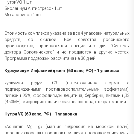
НутриVQ 1 шт
Биоланиум Антистресс - 1шт
Мегаполинол 1 шт
Стоимость комплекса указана за все 4 упаковки натуральных
средств, со скидкой. Все средства российского
производства, производятся специально для "Системы
доктора Соколинского" и не продаются в других местах.
Программа поддержки рассчитана на 30 дней.
Куркуминум Инфламейджинг (60 капс, РФ) - 1 упаковка
куркумин редукт С3 (патентованная форма с
подтвержденными противовоспалительными эффектами),
пиперин 95%, фосфолипиды лецитина, берберин, витамин Д3
(450МЕ), микрокристаллическая целлюлоза, стеарат магния
Нутри VQ (60 капс, РФ) - 1 упаковка
«Aquamin Mg Tg» (магния гидроксид из морской воды),
порошок хлореллы, порошок псиллиума, порошок спирулины,