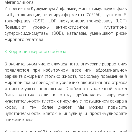
Мегаполинола.
Ингредиенты Куркуминум Инфламейджинг стимулируют фазы
I и II детоксикации, активируя ферменты CYP450, глутатион-S-
трансферазу (GST), UDP-глюкуронозилтрансферазу (UGT).
Повышают уровень антиоксидантов — глутатиона,
супероксиддисмутазы (SOD), каталазы, уменьшают риски
жирового гепатоза.
3. Коррекция жирового обмена
В значительном числе случаев патологические разрастания
появляются при избыточном весе или абдоминальном
варианте ожирения (только живот), поскольку повышение %
жировой ткани приводит к усилению оксидативного стресса
и вялотекущего воспаления. Особенно выраженной может
быть негатив если к этому добавляется нарушение
чувствительности клеток к инсулину с повышением сахара в
крови, а тем более диабет. Мы можем повысить
чувствительность клеток к инсулину и простимулировать
снижение веса.
В составе НутриVQ наиболее активно содействует этой