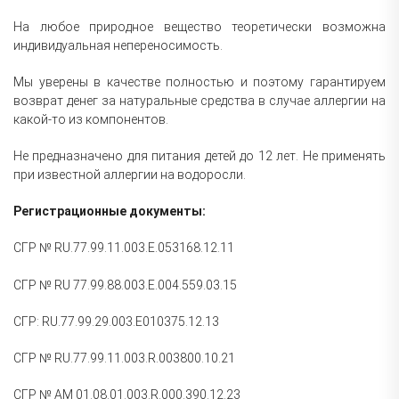
На любое природное вещество теоретически возможна
индивидуальная непереносимость.
Мы уверены в качестве полностью и поэтому гарантируем
возврат денег за натуральные средства в случае аллергии на
какой-то из компонентов.
Не предназначено для питания детей до 12 лет. Не применять
при известной аллергии на водоросли.
Регистрационные документы:
СГР № RU.77.99.11.003.Е.053168.12.11
СГР № RU 77.99.88.003.E.004.559.03.15
СГР: RU.77.99.29.003.Е010375.12.13
СГР № RU.77.99.11.003.R.003800.10.21
СГР № АМ 01.08.01.003.R.000.390.12.23