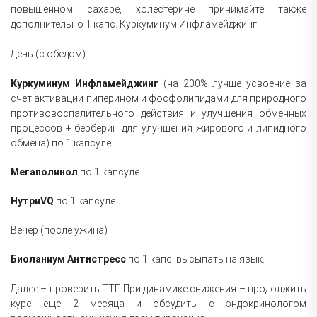
повышенном сахаре, холестерине принимайте также
дополнительно 1 капс. Куркуминум Инфламейджинг
День (с обедом)
Куркуминум Инфламейджинг
(на 200% лучше усвоение за
счет активации пиперином и фосфолипидами для природного
противовоспалительного действия и улучшения обменных
процессов + берберин для улучшения жирового и липидного
обмена) по 1 капсуле
Мегаполинол
по 1 капсуле
НутриVQ
по 1 капсуле
Вечер (после ужина)
Биоланиум Антистресс
по 1 капс. высыпать на язык.
Далее – проверить ТТГ. При динамике снижения – продолжить
курс еще 2 месяца и обсудить с эндокринологом