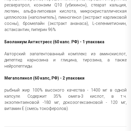
ресвератрол, коэнзим Q10 (убихинон), стеарат кальция,
лютеин, альфа-липоевая кислота, микрокристаллическая
целлюлоза (наполнитель), пикногенол (экстракт карликовой
сосны), бромелайн (экстракт ананаса), L-селенметионин,
астаксантин, пиперин 96%
Биоланиум Антистресс (60 капс. РФ) - 1 упаковка
Авторский запатентованный комплекс из аминокислот,
дипептид карнозина и глицина, тирозина, а также
нейропептиды.
Мегаполинол (60 капс, РФ) - 2 упаковки
рыбный
жир 100% высокого качества - 1400 мг в одной
капсуле. Содержит 35% омега-3 кислот,
в т.ч.
экзопентаеновой -180 мг, докозогексаеновой - 120 мг,
витамин Е (смесь токоферолов).