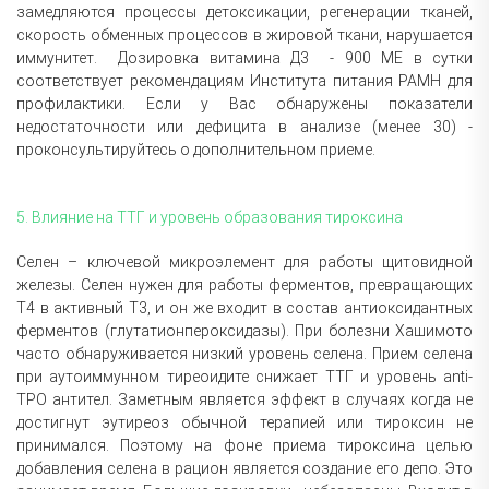
замедляются процессы детоксикации, регенерации тканей,
скорость обменных процессов в жировой ткани, нарушается
иммунитет. Дозировка витамина Д3 - 900 МЕ в сутки
соответствует рекомендациям Института питания РАМН для
профилактики. Если у Вас обнаружены показатели
недостаточности или дефицита в анализе (менее 30) -
проконсультируйтесь о дополнительном приеме.
5. Влияние на ТТГ и уровень образования тироксина
Селен – ключевой микроэлемент для работы щитовидной
железы. Селен нужен для работы ферментов, превращающих
Т4 в активный Т3, и он же входит в состав антиоксидантных
ферментов (глутатионпероксидазы). При болезни Хашимото
часто обнаруживается низкий уровень селена. Прием селена
при аутоиммунном тиреоидите снижает ТТГ и уровень anti-
TPO антител. Заметным является эффект в случаях когда не
достигнут эутиреоз обычной терапией или тироксин не
принимался. Поэтому на фоне приема тироксина целью
добавления селена в рацион является создание его депо. Это