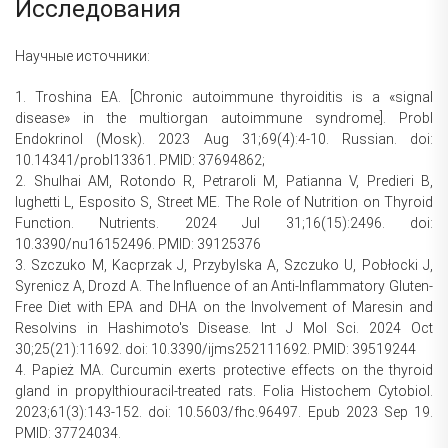
Исследования
Научные источники:
1. Troshina EA. [Сhronic autoimmune thyroiditis is a «signal
disease» in the multiorgan autoimmune syndrome]. Probl
Endokrinol (Mosk). 2023 Aug 31;69(4):4-10. Russian. doi:
10.14341/probl13361. PMID: 37694862;
2. Shulhai AM, Rotondo R, Petraroli M, Patianna V, Predieri B,
Iughetti L, Esposito S, Street ME. The Role of Nutrition on Thyroid
Function. Nutrients. 2024 Jul 31;16(15):2496. doi:
10.3390/nu16152496. PMID: 39125376
3. Szczuko M, Kacprzak J, Przybylska A, Szczuko U, Pobłocki J,
Syrenicz A, Drozd A. The Influence of an Anti-Inflammatory Gluten-
Free Diet with EPA and DHA on the Involvement of Maresin and
Resolvins in Hashimoto's Disease. Int J Mol Sci. 2024 Oct
30;25(21):11692. doi: 10.3390/ijms252111692. PMID: 39519244
4. Papież MA. Curcumin exerts protective effects on the thyroid
gland in propylthiouracil-treated rats. Folia Histochem Cytobiol.
2023;61(3):143-152. doi: 10.5603/fhc.96497. Epub 2023 Sep 19.
PMID: 37724034.