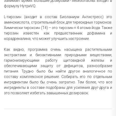
занимает время. Большие дозировки - небезопасны. Входит в
формулу НутриVQ.
L-тирозин (входит в состав Биоланиум Антистресс) это
аминокислота, строительный блок для тиреоидных гормонов.
Химически тироксин (T4) – это тирозин + 4 атома йода. Также
тирозин известен как предшественник дофамина и
норадреналина, что может улучшить настроение.
Как видно, программа очень насыщена растительными
экстрактами и биоактивными природными веществами,
гармонизирующими работу щитовидной железы и
обеспечивающими защиту от дефицитов, разнообразие
питания. Трудно было бы найти другое аналогичное по
составу комплексное решение. Собирать его по отдельным
ингредиентам было бы очень затратно. Тем более, что все
ингредиенты в составе подобраны для усиления друг-друга и
это позволяет избегать завышенных дозировок.