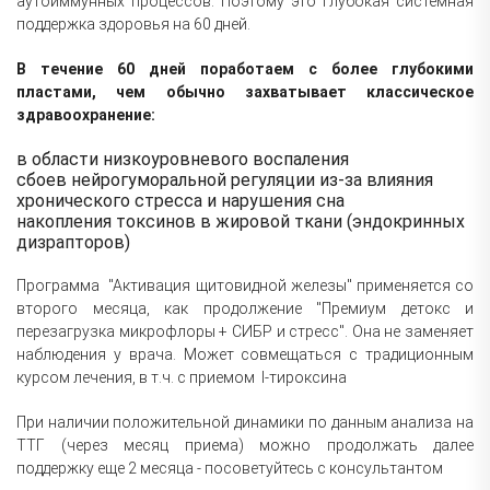
аутоиммунных процессов. Поэтому это глубокая системная
поддержка здоровья на 60 дней.
В течение 60 дней поработаем с более глубокими
пластами, чем обычно захватывает классическое
здравоохранение:
в области низкоуровневого воспаления
сбоев нейрогуморальной регуляции из-за влияния
хронического стресса и нарушения сна
накопления токсинов в жировой ткани (эндокринных
дизрапторов)
Программа "Активация щитовидной железы" применяется со
второго месяца, как продолжение "Премиум детокс и
перезагрузка микрофлоры + СИБР и стресс". Она не заменяет
наблюдения у врача. Может совмещаться с традиционным
курсом лечения, в т.ч. с приемом l-тироксина
При наличии положительной динамики по данным анализа на
ТТГ (через месяц приема) можно продолжать далее
поддержку еще 2 месяца - посоветуйтесь с консультантом