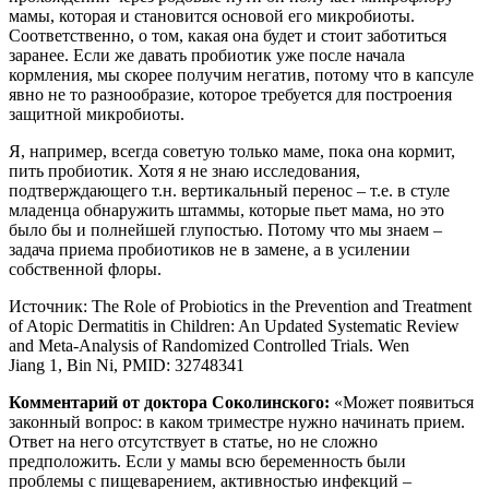
мамы, которая и становится основой его микробиоты.
Соответственно, о том, какая она будет и стоит заботиться
заранее. Если же давать пробиотик уже после начала
кормления, мы скорее получим негатив, потому что в капсуле
явно не то разнообразие, которое требуется для построения
защитной микробиоты.
Я, например, всегда советую только маме, пока она кормит,
пить пробиотик. Хотя я не знаю исследования,
подтверждающего т.н. вертикальный перенос – т.е. в стуле
младенца обнаружить штаммы, которые пьет мама, но это
было бы и полнейшей глупостью. Потому что мы знаем –
задача приема пробиотиков не в замене, а в усилении
собственной флоры.
Источник: The Role of Probiotics in the Prevention and Treatment
of Atopic Dermatitis in Children: An Updated Systematic Review
and Meta-Analysis of Randomized Controlled Trials. Wen
Jiang 1, Bin Ni, PMID: 32748341
Комментарий от доктора Соколинского:
«Может появиться
законный вопрос: в каком триместре нужно начинать прием.
Ответ на него отсутствует в статье, но не сложно
предположить. Если у мамы всю беременность были
проблемы с пищеварением, активностью инфекций –