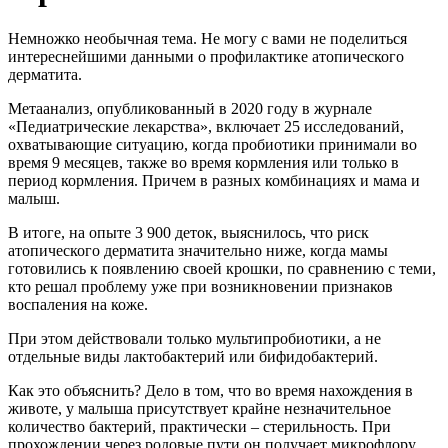
Немножко необычная тема. Не могу с вами не поделиться
интереснейшими данными о профилактике атопического
дерматита.
Метаанализ, опубликованный в 2020 году в журнале
«Педиатрические лекарства», включает 25 исследований,
охватывающие ситуацию, когда пробиотики принимали во
время 9 месяцев, также во время кормления или только в
период кормления. Причем в разных комбинациях и мама и
малыш.
В итоге, на опыте 3 900 деток, выяснилось, что риск
атопического дерматита значительно ниже, когда мамы
готовились к появлению своей крошки, по сравнению с теми,
кто решал проблему уже при возникновении признаков
воспаления на коже.
При этом действовали только мультипробиотики, а не
отдельные виды лактобактерий или бифидобактерий.
Как это объяснить? Дело в том, что во время нахождения в
животе, у малыша присутствует крайне незначительное
количество бактерий, практически – стерильность. При
прохождении через родовые пути он получает микрофлору