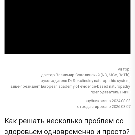
Автор:
доктор Владимир Соколинский (ND, MSc, BcTh),
руководитель Dr.Sokolinskiy naturopathic system,
вице-президент European academy of evidence-based naturopathy,
преподаватель РИИН
опубликовано 2024.08.03
отредактировано 2026.08.07
Как решать несколько проблем со
здоровьем одновременно и просто?