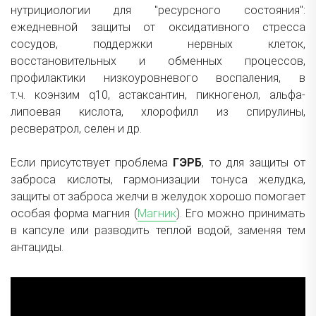
нутрициологии для "ресурсного состояния":
ежедневной защиты от оксидативного стресса
сосудов, поддержки нервных клеток,
восстановительных и обменных процессов,
профилактики низкоуровневого воспаления, в
т.ч.
коэнзим q10, астаксантин, пикногенол, альфа-
липоевая кислота, хлорофилл из спирулины,
ресвератрол, селен и др.
Если присутствует проблема
ГЭРБ
, то для защиты от
заброса кислоты, гармонизации тонуса желудка,
защиты от заброса желчи в желудок хорошо помогает
особая форма магния (
Магник
). Его можно принимать
в капсуле или разводить теплой водой, заменяя тем
антациды.