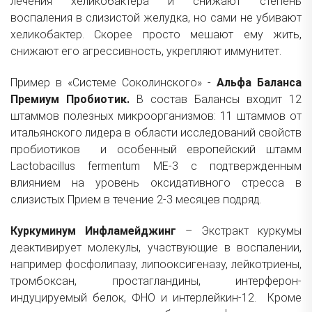
лечения хеликобактера и снижают степень
воспаления в слизистой желудка, но сами не убивают
хеликобактер. Скорее просто мешают ему жить,
снижают его агрессивность, укрепляют иммунитет.
Пример в «Системе Соколинского» -
Альфа Баланса
Премиум Пробиотик.
В состав Балансы входит 12
штаммов полезных микроорганизмов: 11 штаммов от
итальянского лидера в области исследований свойств
пробиотиков и особенный европейский штамм
Lactobacillus fermentum МЕ-3 с подтвержденным
влиянием на уровень оксидативного стресса в
слизистых Прием в течение 2-3 месяцев подряд.
Куркуминум Инфламейджинг
– Экстракт куркумы
деактивирует молекулы, участвующие в воспалении,
например фосфолипазу, липооксигеназу, лейкотриены,
тромбоксан, простагландины, интерферон-
индуцируемый белок, ФНО и интерлейкин-12. Кроме