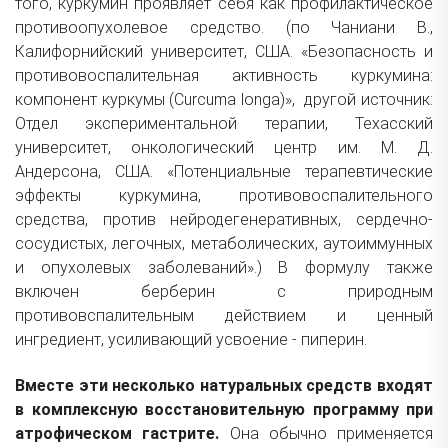
того, куркумин проявляет себя как профилактическое
противоопухолевое средство. (по
Чаниани В.,
Калифорнийский университет, США. «Безопасность и
противовоспалительная активность куркумина:
компонент куркумы (Curcuma longa)», другой источник:
Отдел экспериментальной терапии, Техасский
университет, онкологический центр им. М. Д.
Андерсона, США. «Потенциальные терапевтические
эффекты куркумина, противовоспалительного
средства, против нейродегенеративных, сердечно-
сосудистых, легочных, метаболических, аутоиммунных
и опухолевых заболеваний».) В формулу также
включен берберин с природным
противовспалительным действием и ценный
ингредиент, усиливающий усвоение - пиперин.
Вместе эти несколько натуральных средств входят
в комплексную восстановительную программу при
атрофическом гастрите.
Она обычно применяется