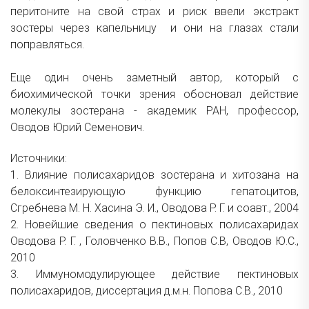
перитоните на свой страх и риск ввели экстракт
зостеры через капельницу и они на глазах стали
поправляться.
Еще один очень заметный автор, который с
биохимической точки зрения обосновал действие
молекулы зостерана - академик РАН, профессор,
Оводов Юрий Семенович.
Источники:
1. Влияние полисахаридов зостерана и хитозана на
белоксинтезирующую функцию гепатоцитов,
Сгребнева М. Н. Хасина Э. И., Оводова Р. Г. и соавт., 2004
2. Новейшие сведения о пектиновых полисахаридах
Оводова Р. Г. , Головченко В.В., Попов С.В, Оводов Ю.С.,
2010
3. Иммуномодулирующее действие пектиновых
полисахаридов, диссертация д.м.н. Попова С.В., 2010