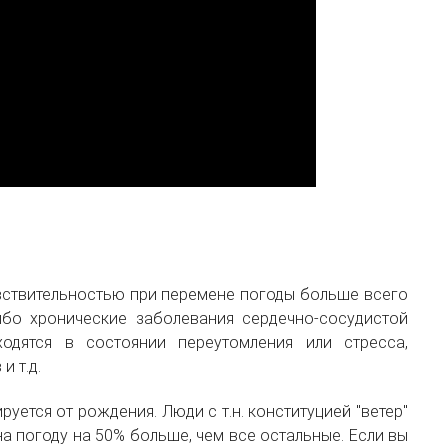
вствитель
ностью при перемене погоды больше всего
либо хронические заболевания сердечно-сосудис
той
ходятся в состоянии переутомления или стресса,
и т.д.
уется от рождения. Люди с т.н. конституцией "ветер"
а погоду на 50% больше, чем все остальные. Если вы