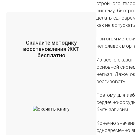
стройного тело
систему, быстро
делать одноврем
как не допускат
При этом метеоч
Скачайте методику
неполадок в орг
восстановления ЖКТ
бесплатно
Из всего сказан
основной систем
нельзя. Даже о
реагировать.
Поэтому для из
сердечно-сосуд
быть зависим.
Конечно значени
одновременно вы 