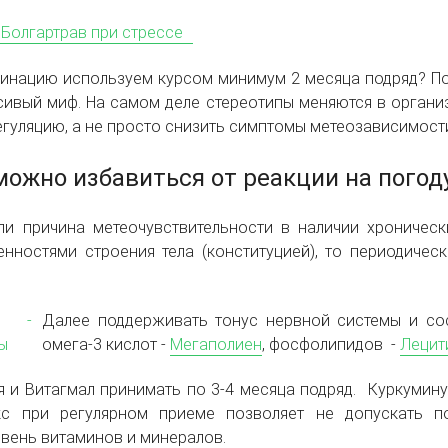
бинацию используем курсом минимум 2 месяца подряд? По
асивый миф. На самом деле стереотипы меняются в органи
гуляцию, а не просто снизить симптомы метеозависимост
можно избавиться от реакции на погод
сли причина метеочувствительности в наличии хроничес
нностями строения тела (конституцией), то периодичес
Далее поддерживать тонус нервной системы и со
омега-3 кислот -
Мегаполиен
, фосфолипидов -
Лецит
 и Витагмал принимать по 3-4 месяца подряд.
Куркумину
кс при регулярном приеме позволяет не допускать п
вень витаминов и минералов.