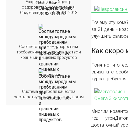
Аккредитованный центр
оздоровительного питания.
Свидетельство 78. 03. 01. 2013
Почему эту ком
за 21 день - кр
улучшить саморе
Соответствие международным
Как скоро 
требованиям при производстве и
хранении пищевых продуктов
Понятно, что е
связана с особе
курса требуется.
Система контроля качества
соответствует мировым стандартам
Многим нравится
год. НутриДето
достаточный уро