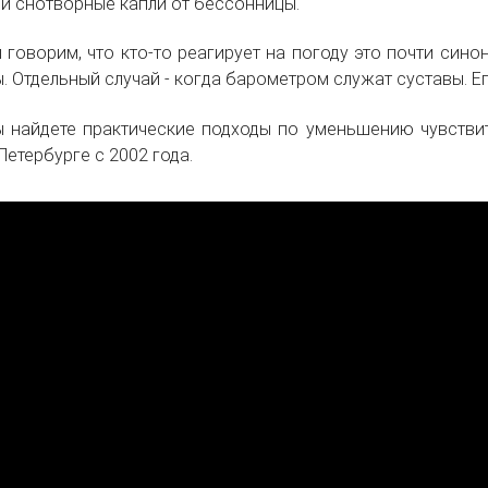
и снотворные капли от бессонницы.
 говорим, что кто-то реагирует на погоду это почти син
. Отдельный случай - когда барометром служат суставы. Е
ы найдете практические подходы по уменьшению чувстви
Петербурге с 2002 года.