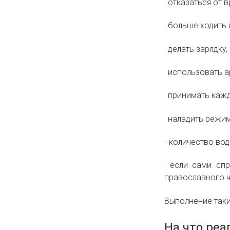
·
отказаться от в
·
больше ходить 
·
делать зарядку,
·
использовать 
·
принимать кажд
·
наладить режим 
- количество вод
·
если сами спр
православного ч
Выполнение таки
На что реа