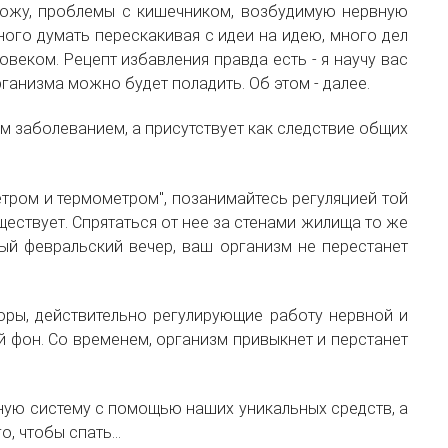
 кожу, проблемы с кишечником, возбудимую нервную
ного думать перескакивая с идеи на идею, много дел
веком. Рецепт избавления правда есть - я научу вас
ганизма можно будет поладить. Об этом - далее.
ым заболеванием, а присутствует как следствие общих
етром и термометром", позанимайтесь регуляцией той
ествует. Спрятаться от нее за стенами жилища то же
ый февральский вечер, ваш организм не перестанет
оры, действительно регулирующие работу нервной и
фон. Со временем, организм привыкнет и перстанет
ную систему с помощью наших уникальных средств, а
, чтобы спать...