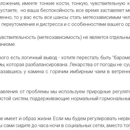
сложения, имеете тонкие кости, тонкую, чувствительную
 устаете, но ваша беспокойность все время заставляет м
енно, то у вас есть все шансы стать метеозависимым чело
ь переутомления и дистресса и с особенностями вашего ор
увствитель
ность (метеозависимост
ь) не является отдельн
анизме.
ного есть логичный вывод - хотите перестать быть "баром
ы, которая разбалансирована. Лекарства от погоды не сущ
казавшись у камина с горячим имбирным чаем в ветренн
бавления от проблемы мы используем природные регулят
истой систем, поддерживающие нормальный гормональный 
е имеет и образ жизни. Если мы будем регулировать нерв
сами сидите до часа ночи в социальных сетях, вместо того