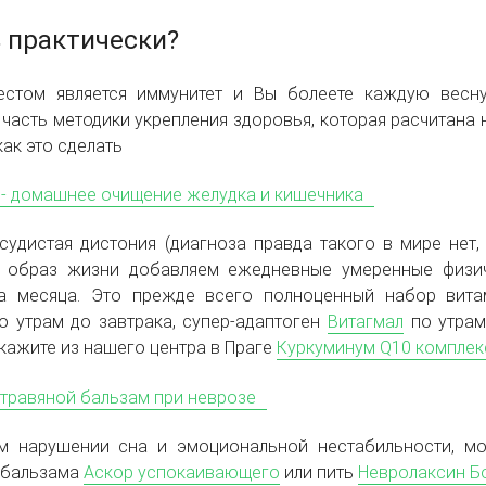
 практически?
стом является иммунитет и Вы болеете каждую весну
 часть методики укрепления здоровья, которая расчитана
как это сделать
осудистая дистония (диагноза правда такого в мире нет
в образ жизни добавляем ежедневные умеренные физич
а месяца. Это прежде всего полноценный набор витам
о утрам до завтрака, супер-адаптоген
Витагмал
по утрам
ажите из нашего центра в Праге
Куркуминум Q10 комплек
 нарушении сна и эмоциональной нестабильности, мо
 бальзама
Аскор успокаивающего
или пить
Невролаксин Б