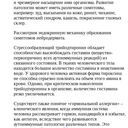
и чрезмерное насыщение ими организма. Развитие
патологии может иметь различные симптомы,
например: зуд, высыпания на коже, ринит, чихание,
астматический синдром, кашель, покраснение глазных
склер.
Рассмотрим эндокринную механику образования
симптомов нейродермита.
Стрессообразующий трийодтиронин обладает
способностью высвобождать гистамин (вещество-
первопричину всех аутоиммунных реакций) из
связанного состояния. В тканях человеческого тела
находится большое количество гистамина в неактивном
виде. У здорового человека активная форма тироксина
не способна серьезно повлиять на объем этого амина в
крови. Однако, при критическом накоплении
трийодтиронина в организме, количество гистамина
резко увеличивается.
Существует также понятие «гормональной аллергии» –
клинического явления, когда иммунная система
человека рассматривает гормон, находящийся в избытке,
как антиген, вследствие чего развиваются
аутоиммунные патологии различных типов. Это