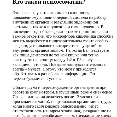
Кто такой психосоматик?
Это человек, у которого имеет склонность к
повышенному влиянию нервной системы на работу
внутренних органов и регуляцию эндокринной
системы, а также к внушению и самовнушению. В
последние годы было сделано также принципиально
важное открытие, что микрофлора кишечника способна
менять выработку в пищеварительном тракте особых
веществ, усиливающих восприятие ощущений от
внутренних органов мозгом. Т.е. когда Вы чувствуете
как пища двигается по тонкой кишке или тонко
реагируете на разницу между 1\2 и 1\3 капсулы с
кальцием – это оно. Повышенная чувствительность
всегда – мучает! Потому что мозгу приходится
обрабатывать в разы больше информации. Он
перевозбуждается и устает.
Обилие шума и перевозбуждение органа зрения при
работе за компьютером, нарушенный режим сна (менее
7 часов, или когда ложитесь после 12 часов или
просыпаетесь часто), неправильная организация труда,
когда много задач решаете одновременно, гепер
ответственность (синдром отличника), раздражение на
людей, занятие нелюбимым делом, сдерживание гнева