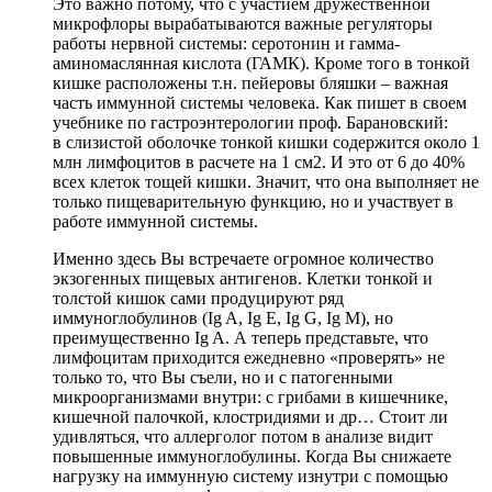
Это важно потому, что с участием дружественной
микрофлоры вырабатываются важные регуляторы
работы нервной системы: серотонин и гамма-
аминомаслянная кислота (ГАМК). Кроме того в тонкой
кишке расположены т.н. пейеровы бляшки – важная
часть иммунной системы человека. Как пишет в своем
учебнике по гастроэнтерологии проф. Барановский:
в слизистой оболочке тонкой кишки содержится около 1
млн лимфоцитов в расчете на 1 см2. И это от 6 до 40%
всех клеток тощей кишки. Значит, что она выполняет не
только пищеварительную функцию, но и участвует в
работе иммунной системы.
Именно здесь Вы встречаете огромное количество
экзогенных пищевых антигенов. Клетки тонкой и
толстой кишок сами продуцируют ряд
иммуноглобулинов (Ig A, Ig E, Ig G, Ig M), но
преимущественно Ig A. А теперь представьте, что
лимфоцитам приходится ежедневно «проверять» не
только то, что Вы съели, но и с патогенными
микроорганизмами внутри: с грибами в кишечнике,
кишечной палочкой, клостридиями и др… Стоит ли
удивляться, что аллерголог потом в анализе видит
повышенные иммуноглобулины. Когда Вы снижаете
нагрузку на иммунную систему изнутри с помощью