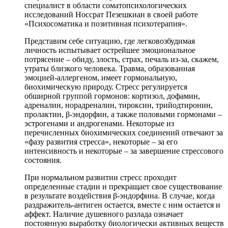
специалист в области соматопсихологических
исследований Носсрат Пезешкиан в своей работе
«Психосоматика и позитивная психотерапия».
Представим себе ситуацию, где легковозбудимая
личность испытывает острейшее эмоциональное
потрясение – обиду, злость, страх, печаль из-за, скажем,
утраты близкого человека. Травма, образованная
эмоцией-аллергеном, имеет гормональную,
биохимическую природу. Стресс регулируется
обширной группой гормонов: кортизол, дофамин,
адреналин, норадреналин, тироксин, трийодтиронин,
пролактин, β-эндорфин, а также половыми гормонами –
эстрогенами и андрогенами. Некоторые из
перечисленных биохимических соединений отвечают за
«фазу развития стресса», некоторые – за его
интенсивность и некоторые – за завершение стрессового
состояния.
При нормальном развитии стресс проходит
определенные стадии и прекращает свое существование
в результате воздействия β-эндорфина. В случае, когда
раздражитель-антиген остается, вместе с ним остается и
аффект. Наличие душевного разлада означает
постоянную выработку биологически активных веществ