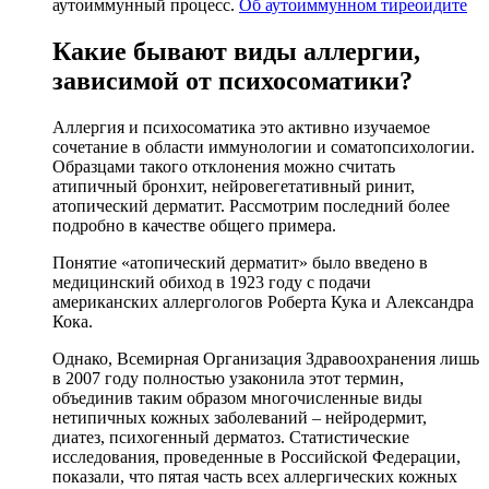
аутоиммунный процесс.
Об аутоиммунном тиреоидите
Какие бывают виды аллергии,
зависимой от психосоматики?
Аллергия и психосоматика это активно изучаемое
сочетание в области иммунологии и соматопсихологии.
Образцами такого отклонения можно считать
атипичный бронхит, нейровегетативный ринит,
атопический дерматит. Рассмотрим последний более
подробно в качестве общего примера.
Понятие «атопический дерматит» было введено в
медицинский обиход в 1923 году с подачи
американских аллергологов Роберта Кука и Александра
Кока.
Однако, Всемирная Организация Здравоохранения лишь
в 2007 году полностью узаконила этот термин,
объединив таким образом многочисленные виды
нетипичных кожных заболеваний – нейродермит,
диатез, психогенный дерматоз. Статистические
исследования, проведенные в Российской Федерации,
показали, что пятая часть всех аллергических кожных