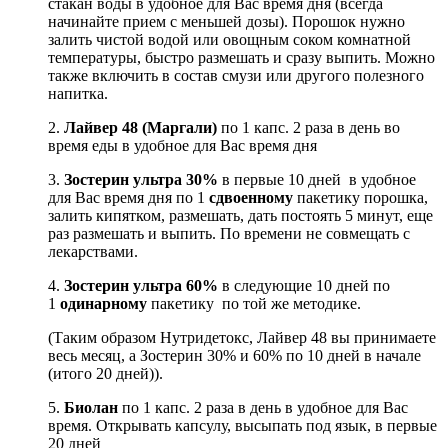
стакан воды в удобное для Вас время дня (всегда
начинайте прием с меньшей дозы). Порошок нужно
залить чистой водой или овощным соком комнатной
температуры, быстро размешать и сразу выпить. Можно
также включить в состав смузи или другого полезного
напитка.
2.
Лайвер 48 (Маргали)
по 1 капс. 2 раза в день во
время еды в удобное для Вас время дня
3.
Зостерин ультра 30%
в первые 10 дней
в удобное
для Вас время дня
по 1
сдвоенному
пакетику порошка,
залить кипятком, размешать, дать постоять 5 минут, еще
раз размешать и выпить. По времени не совмещать с
лекарствами.
4.
Зостерин ультра 60%
в следующие 10 дней
по
1
одинарному
пакетику
по той же методике.
(Таким образом Нутридетокс, Лайвер 48 вы принимаете
весь месяц, а Зостерин 30% и 60% по 10 дней в начале
(итого 20 дней)).
5.
Биолан
по 1 капс. 2 раза в день в удобное для Вас
время. Открывать капсулу, высыпать под язык, в первые
20 дней