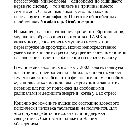
перезагрузки микрофлоры + одновременно защищаете
нервную систему – то влияете на причины вместо
симптомов. С помощью какой методики можно
перезагрузить микрофлору. Прочтите об особенных
пробиотиках
Унибактер. Особая серия
И наконец, на фоне очищения крови от нейротоксинов,
улучшения образования серотонина и ГАМК в
кишечнике, успокоения иммунной системы при
перезагрузке микрофлоры, можно непосредственно
уменьшать влияние стресса, внутреннего неспокойствия
на аллергию – влиять собственно на психосоматику
В «Системе Соколинского» мы с 2002 года используем
для этой цели нейропептиды Биолан. Он очень удобен
тем, что является абсолютно физиологичным способом
«уравновесить» эмоциональные реакции и защитить
нервные клетки от повреждения свободными
радикалами и дефицита энергии, когда у Вас стресс.
Конечно же изменить душевное состояние здорового
психически человека таблетками не получится. Для
этого нужна работа психолога или поддержка
священника. Смотря что ближе по Вашим
убеждениям…