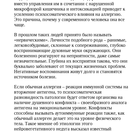
вместо управления им в сочетании с нарушенной
микрофлорой кишечника и интоксикацией приводит к
усилению психосоматического влияния на аллергию.
Это причина, почему у современного человека она все
чаще.
В прошлом таких людей принято было называть
«нервическими». Личности подобного рода – ранимые,
легковозбудимые, склонные к сопереживанию, глубоко
воспринимающие духовные муки окружающих. Они
болезненно реагируют на неприятности, даже самые
незначительные. Глубина их восприятия такова, что они
буквально заболевают от текущих жизненных проблем.
Негативные воспоминания живут долго и становятся
источником болезни.
Если обычная аллергия – реакция иммунной системы на
вторжение антигена, то психосоматическая
разновидность патологии будет ответом организма на
наличие душевного конфликта – своеобразного аналога
антигена на эмоциональном уровне. Конфликты
способны вызывать аутоиммунные реакции также, как
обычный аллерген делает это на уровне физического
тела. Такое мнение об этиологии этого
нейровегетативного недуга высказал известный