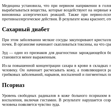
Медицина установила, что при нервном напряжении в голо
вырабатываться вещества, которые воздействуют на нервные
виновника аллергических реакций. Также при нервно-пси
противоаллергиче
ское действия. В результате кожа краснеет, от
Сахарный диабет
При этом заболевании мелкие сосуды закупоривают кристаллы
почек. В организме начинают скапливаться токсины, на что сра
Зуд — один из признаков для диагностики зарождающейся бо
становится менее выраженным.
Из-за повышенной концентрации сахара в крови в складках 
человеку. Он начинает расчесывать кожу, а появляющиеся 
грибковых заболеваний, нарывов, воспалений и пигментных пя
Псориаз
Уровень свободных радикалов в коже больного псориазом в
воспаления, включая гистамин. В результате нарушается со
человека появляется чувство зуда.