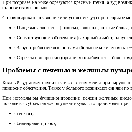
При псориазе на коже образуются красные точки, а зуд возник
становится все больше.
Спровоцировать появление или усиление зуда при псориазе мо
·
Пищевые аллергены (шоколад, алкоголь, острые блюда, 
·
Сопутствующие заболевания (сахарный диабет, нарушен
·
Злоупотребление лекарствами (большое количество крем
·
Стрессы и депрессии (организм ослабляется, а боль и зу
Проблемы с печенью и желчным пузыр
Кожный зуд может появиться из-за застоя желчи при нарушени
приносит облегчения. Также у больного возникают синяки по в
При нормальном функционировании печени желчных кислот
появляется субъективное ощущение зуда. Это происходит при т
·
гепатит;
·
билиарный цирроз;