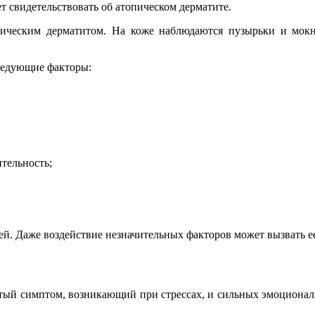
ет свидетельствоват
ь об атопическом дерматите.
гическим дерматитом. На коже наблюдаются пузырьки и мокн
следующие факторы:
итель
ность;
жей. Даже воздействие незначительных факторов может вызвать е
астый симптом, возникающий при стрессах, и сильных эмоциона