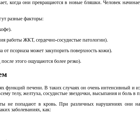
ает, когда они превращаются в новые бляшки. Человек начинает
гут разные факторы:
кофе).
ия работы ЖКТ, сердечно-сосудис
тые патологии).
а от псориаза может закупорить поверхность кожи).
д после этого ощущаются более резко).
ем
ях функций печени. В таких случаях он очень интенсивный и и
сему телу, желтуха, сосудистые звездочки, высыпания и боль в 
ы не попадают в кровь. При различных нарушениях они нач
аких заболеваниях, как: