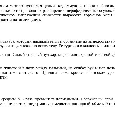
вном мозге запускается целый ряд иммунологических
, биохим
 клетки. Это приводит к расширению периферических сосудов,
хическ
ом напряжении снижается выработка гормонов коры 
екает и начинает зудеть.
 сахара, который накапливается в организме из за недостатка 
зу реагирует кожа по всему телу. Ее тургор и влажность снижаю
лезни. Самый сильный зуд характерен для скрытой и легкой фо
на животе и в паху, между пальцами, на сгибах рук и ног поя
ранки заживают долго. Причина также кроется в высоком уро
тен.
 среднем в 3 раза превышает нормальный. Сосочковый слой 
зревание клеток эпидермиса, изменяется липидный обмен. Эт