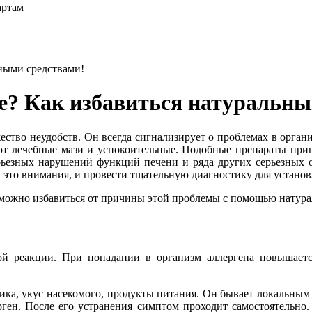
артам
ьными средствами!
же? Как избавиться натуральн
ество неудобств. Он всегда сигнализирует о проблемах в орган
ют лечебные мази и успокоительные. Подобные препараты при
 серьезных нарушений функций печени и ряда других серьезны
а это внимания, и провести тщательную диагностику для устано
ой реакции. При попадании в организм аллергена повышаетс
тика, укус насекомого, продукты питания. Он бывает локальным
ерген. После его устранения симптом проходит самостоятельно