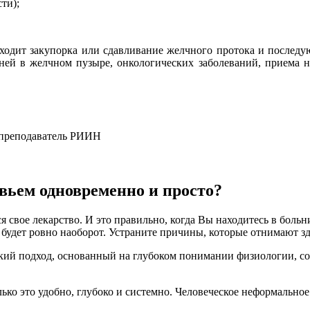
ти);
исходит закупорка или сдавливание желчного протока и последу
амней в желчном пузыре, онкологических заболеваний, приема 
y, преподаватель РИИН
вьем одновременно и просто?
я свое лекарство. И это правильно, когда Вы находитесь в боль
е будет ровно наоборот. Устраните причины, которые отнимают з
кий подход, основанный на глубоком понимании физиологии, со
олько это удобно, глубоко и системно. Человеческое неформаль