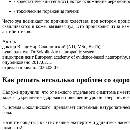
·
холестатический гепатоз (частое осложнение беременнос
·
токсические поражения печени.
Часто зуд возникает по причине холестаза, при котором про
скапливаются в коже, вызывая зуд. Это происходит из-за к
антибиотиков.
Автор:
доктор Владимир Соколинский (ND, MSc, BcTh),
руководитель Dr.Sokolinskiy naturopathic system,
вице-президент European academy of evidence-based naturopath
опубликовано 2017.02.13
отредактировано 2026.08.07
Как решать несколько проблем со здоро
Нас уже приучили, что от каждого отдельного симптома имеетс
задача - укрепление здоровья и повышение уровня энергии, вс
"Система Соколинского" предлагает системный натуропатичес
года.
Начните общаться в чате с нашим экспертом и удивитесь наск
помогать!