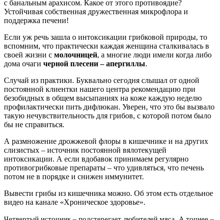
с банальным арахисом. Какое от этого противоядие?
Устойчивая собственная дружественная микрофлора и
поддержка печени!
Если уж речь зашла о интоксикации грибковой природы, то
вспомним, что практически каждая женщина сталкивалась в
своей жизни с
молочницей
, а многие люди имели когда либо
дома очаги
черной плесени – апергиллы
.
Случай из практики. Буквально сегодня слышал от одной
постоянной клиентки нашего центра рекомендацию при
безобидных в общем высыпаниях на коже каждую неделю
профилактически пить дифлюкан. Уверен, что это бы вызвало
такую нечувствительность для грибов, с которой потом было
бы не справиться.
А размножение дрожжевой флоры в кишечнике и на других
слизистых – источник постоянной вялотекущей
интоксикации. А если вдобавок принимаем регулярно
противогрибковые препараты – что удивляться, что печень
потом не в порядке и снижен иммунитет.
Вывести грибы из кишечника можно. Об этом есть отдельное
видео на канале «Хроническое здоровье».
Четвертый источник – подстерегает любителей мяса. А точнее –