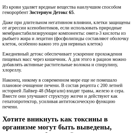
Из крови удаляет вредные вещества наилучшим способом
геморорбент
Зостериум Детокс 65
.
Даже при длительном негативном влиянии, клетки защищены
от агрессии ксенобиотиков, если использовать природные
мембранстабилизирующие компоненты: омега-3 кислоты из
рыбьего жира и лецитин (фосфолипиды составляют оболочку
клеток, особенно важно это для нервных клеток)
Ежедневный детокс обеспечивает ускорение прохождения
пищевых масс через кишечник. А для этого в рацион можно
добавлять активные растительные волокна и спирулину,
хлореллу.
Наконец, никому в современном мире еще не помешало
плановое очищение печени. В состав рецепта с 200 летней
историей Лайвер 48 (Маргали) входят травы, железо и сера.
Вместе они улучшают структуру желчи и действуют как
гепатопротектор, усиливая антитоксическую функцию
печени.
Хотите вникнуть как токсины в
организме могут быть выведены,