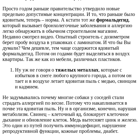
Просто годом раньше правительство утвердило новые
предельно допустимые концентрации. И то, что раньше было
ядовитым, теперь – норма. А кстати тот же
формальдегид
,
который вызывает бронхолегочные заболевания и аллергию
легко обнаружить в обычном строительном магазине.
Недавно смотрел видео. Опытный строитель с дозиметром
берет пробу воздуха в упаковках с ламинатом. И что бы Вы
думали? Чем дешевле, тем чаще содержится ядовитый
формальдегид. Потом он годами будет выделяться в воздух
квартиры. Так же как из мебели, различных пластиков.
Ну уж не говоря о
тяжелых металлах
, которые с
избытков в снеге любого крупного города, а потом он
тает и в воздухе летает ядовитая пыль с медью, свинцом
и кадмием.
Не задумывались почему многие собаки у соседей стали
страдать аллергией по весне. Потому что накапливается в
почве эта ядовитая пыль. Ну и в организме, конечно, нарушая
метаболизм. Свинец – клеточный яд, блокирует клеточное
дыхание и обновление клеток. Медь вытесняет цинк и железо.
Это один из путей получить иммунодефицит, нарушение
репродуктивной функции, кожные проблемы, диабет.