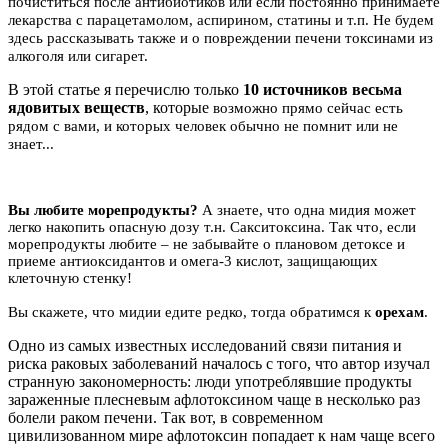
почиститься после антибиотиков или если постоянно принимаете
лекарства с парацетамолом, аспирином, статины и т.п.
Не будем
здесь рассказывать также и о повреждении печени токсинами из
алкоголя или сигарет.
В этой статье я перечислю только
10 источников весьма
ядовитых веществ
, которые
возможно прямо сейчас есть
рядом с вами, и которых человек обычно не помнит или не
знает...
Вы любите морепродукты?
А знаете, что одна мидия может
легко накопить опасную дозу т.н. Сакситоксина. Так что, если
морепродукты любите – не забывайте о плановом детоксе и
приеме антиоксидантов и омега-3 кислот, защищающих
клеточную стенку!
Вы скажете, что мидии едите редко, тогда обратимся к
орехам
.
Одно из самых известных исследований связи питания и
риска раковых заболеваний началось с того, что автор изучал
странную закономерность: люди употреблявшие продукты
зараженные плесневым афлотоксином чаще в несколько раз
болели раком печени. Так вот, в современном
цивилизованном мире афлотоксин попадает к нам чаще всего