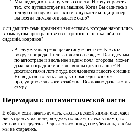
Мы подходим к концу моего списка. И хочу спросить
тех, кто путешествует на машине. Когда Вы садитесь в
теплую погоду в свое авто и запускаете кондиционер:
вы всегда сначала открываете окно?
Или дышите теми вредными веществами, которые накопились
в замкнутом пространстве из нагретого пластика, обивки
сидений, ковриков?
А раз уж зашла речь про автопутешествие. Красота
вокруг природа. Ничего плохого не ждем. Вот едем мы
по автостраде и вдоль нее видим поля, огороды, может
даже виноградники и сады видим где-то на юге? И
десятилетиями летит туда вся ядовитая гадость с машин.
Но ведь где-то есть люди, которые едят всю эту
продукцию сельского хозяйства. Возможно даже это мы
сами?
Переходим к оптимистической части
В общем если начать думать, сколько всякой химии окружает
нас в продуктах, воде, воздухе, попадает с лекарствами, то
становится грустно. Ведь от этого никуда не убежишь, как бы
мы не старались.