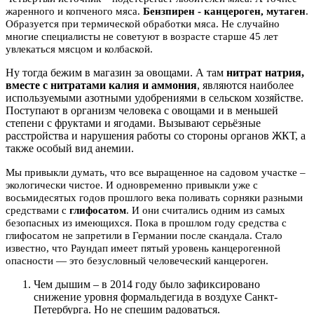
жаренного и копченого мяса.
Бензпирен
-
канцероген
,
мутаген
.
Образуется при термической обработки мяса. Не случайно
многие специалисты не советуют в возрасте старше 45 лет
увлекаться мясцом и колбаской.
Ну тогда бежим в магазин за овощами. А там
нитрат натрия,
вместе с нитратами калия и аммония
, являются наиболее
используемыми азотными удобрениями в сельском хозяйстве.
Поступают в организм человека с овощами и в меньшей
степени с фруктами и ягодами. Вызывают серьёзные
расстройства и нарушения работы со стороны органов ЖКТ, а
также особый вид анемии.
Мы привыкли думать, что все выращенное на садовом участке –
экологически чистое. И одновременно привыкли уже с
восьмидесятых годов прошлого века поливать сорняки разными
средствами с
глифосатом
. И они считались одним из самых
безопасных из имеющихся. Пока в прошлом году средства с
глифосатом не запретили в Германии после скандала. Стало
известно, что Раундап имеет пятый уровень канцерогенной
опасности — это безусловный человеческий канцероген.
Чем дышим – в 2014 году было зафиксировано
снижение уровня формальдегида в воздухе Санкт-
Петербурга. Но не спешим радоваться.