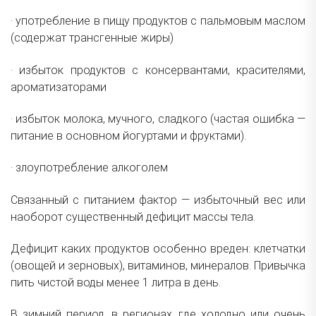
·
употребление в пищу продуктов с пальмовым маслом
(содержат трансгенные жиры)
·
избыток продуктов с консервантами, красителями,
ароматизаторами
·
избыток молока, мучного, сладкого (частая ошибка —
питание в основном йогуртами и фруктами).
·
злоупотребление алкоголем
Связанный с питанием фактор — избыточный вес или
наоборот существенный дефицит массы тела.
Дефицит каких продуктов особенно вреден: клетчатки
(овощей и зерновых), витаминов, минералов. Привычка
пить чистой воды менее 1 литра в день.
В зимний период, в регионах, где холодно или очень