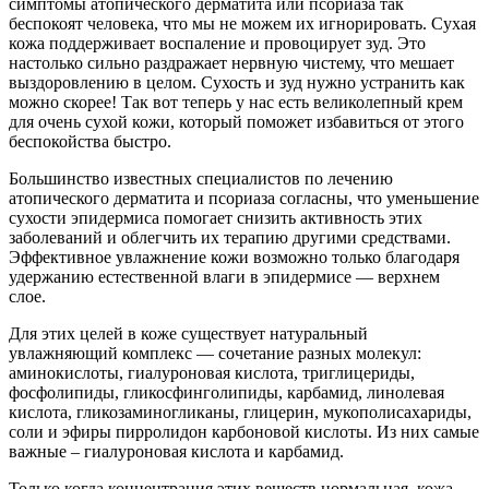
симптомы атопического дерматита или псориаза так
беспокоят человека, что мы не можем их игнорировать. Сухая
кожа поддерживает воспаление и провоцирует зуд. Это
настолько сильно раздражает нервную чистему, что мешает
выздоровлению в целом. Сухость и зуд нужно устранить как
можно скорее! Так вот теперь у нас есть великолепный крем
для очень сухой кожи, который поможет избавиться от этого
беспокойства быстро.
Большинство известных специалистов по лечению
атопического дерматита и псориаза согласны, что уменьшение
сухости эпидермиса помогает снизить активность этих
заболеваний и облегчить их терапию другими средствами.
Эффективное увлажнение кожи возможно только благодаря
удержанию естественной влаги в эпидермисе — верхнем
слое.
Для этих целей в коже существует натуральный
увлажняющий комплекс — сочетание разных молекул:
аминокислоты, гиалуроновая кислота, триглицериды,
фосфолипиды, гликосфинголипиды, карбамид, линолевая
кислота, гликозаминогликаны, глицерин, мукополисахариды,
соли и эфиры пирролидон карбоновой кислоты. Из них самые
важные – гиалуроновая кислота и карбамид.
Только когда концентрация этих веществ нормальная, кожа