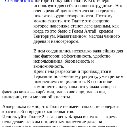
повторно покупают Глатте. Его теперь
используют для себя и наши сотрудники. Это
очень редкий для косметического средства
показатель удовлетворенности. Поэтому
можно сказать, что Глатте это средство,
которое наверняка станет легендарным, как
когда то это было с Гелем Алтай, кремом
Тенториум, Малавтилином, маслом чайного
дерева и наносеребром.
В нем соединились несколько важнейших для
нас факторов: эффективность, удобство
использования, безопасность и
экономичность.
Крем-пена разработан и производится в
Германии по семейному рецепту, уже третьим
поколением специалистов. В его основе
компоненты натурального увлажняющего
фактора кожи — карбамид, масло авокадо, масло ши,
глицерин, соли молочной кислоты.
Аллергикам важно, что Глатте не имеет запаха, не содержит
красителей и вредных консервантов.
Используйте Глатте 2 раза в день. Форма выпуска — крем-
пена делает легким и приятным нанесение даже на
воспаленные и раздраженные участки кожи при дерматите.