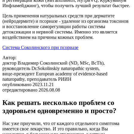
и регенерации кожи (Мегаполинол, НутриVQ, Куркуминум
Инфламейджинг), чтобы получить лучший результат быстрее.
Цель применения натуральных средств при дерматите
(нейродермите) и псориазе - удаление из организма токсинов
и восстановление саморегуляции работы системы
детоксикации и нервной системы. Именно это является
воздействием на причины кожных проблем.
Система Соколинского при псориазе
Автор:
доктор Владимир Соколинский (ND, MSc, BcTh),
руководитель Dr.Sokolinskiy naturopathic system,
вице-президент European academy of evidence-based
naturopathy, преподаватель РИИН
опубликовано 2023.11.21
отредактировано 2026.08.08
Как решать несколько проблем со
здоровьем одновременно и просто?
Нас уже приучили, что от каждого отдельного симптома
имеется свое лекарство. И это правильно, когда Вы