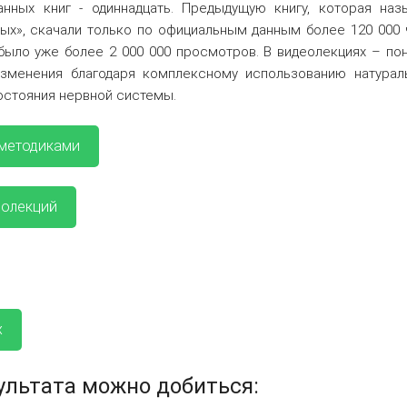
анных книг - одиннадцать. Предыдущую книгу, которая на
ых», скачали только по официальным данным более 120 000 
было уже более 2 000 000 просмотров. В видеолекциях – по
зменения благодаря комплексному использованию натураль
остояния нервной системы.
 методиками
еолекций
х
ультата можно добиться: