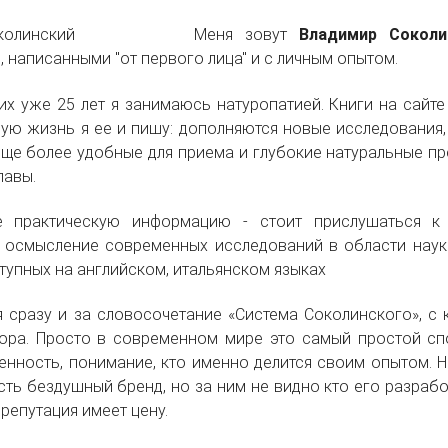
Меня зовут
Владимир Соколи
 написанными "от первого лица" и с личным опытом.
них уже 25 лет я занимаюсь натуропатией. Книги на сайт
ю жизнь я ее и пишу: дополняются новые исследования,
ще более удобные для приема и глубокие натуральные пр
лавы.
е практическую информацию - стоит прислушаться к 
- осмысление современных исследований в области наук
ступных на английском, итальянском языках
сразу и за словосочетание «Система Соколинского», с 
ора. Просто в современном мире это самый простой сп
енность, понимание, кто именно делится своим опытом. Н
есть бездушный бренд, но за ним не видно кто его разраб
репутация имеет цену.