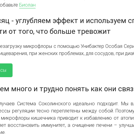
добавьте
Биолан
яц - углубляем эффект и используем 
и от того, что больше тревожит
езагрузку микрофлоры с помощью Унибактер Особая Серия
щеварения, при женских проблемах, для сосудов, при диабе
ксы
ем много и трудно понять как они свя
случаев Система Соколинского идеально подходит. Мы в
ессы регуляции тесно переплетены между собой. Поэтом
 микрофлоры кишечника приводит к избавлению от атопи
ет восстановить иммунитет, а очищение печени – улучши
ие.