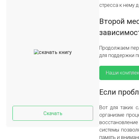
стресса к нему 
Второй мес
зависимост
Продолжаем пер
для поддержки пи
Наши компле
Если пробл
Вот для таких 
Скачать
организме проц
восстановление
системы позволя
память и вниман