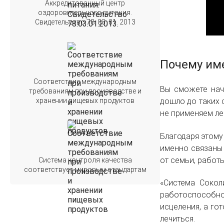
Аккредитованный центр
оздоровительного питания.
Свидетельство 78. 03. 01. 2013
Почему им
Соответствие международным
Вы сможете нач
требованиям при производстве и
хранении пищевых продуктов
дошло до таких 
не применяем ле
Благодаря этому
именно связаны 
от семьи, работ
Система контроля качества
соответствует мировым стандартам
«Система Сокол
работоспособнос
исцеления, а го
лечиться.