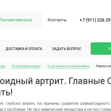
+7 (911) 226 29
Посоветоваться
Контакты
К
ДОСТАВКА И ОПЛАТА
ЗАДАТЬ ВОПРОС
оде
Посмотрите видео
О суставах и позвоночнике
Ревматои
оидный артрит. Главные 
ть!
е глубоко влиять на причины развития ревматоидного а
д к проблеме. Не про химические лекарства и не про горм