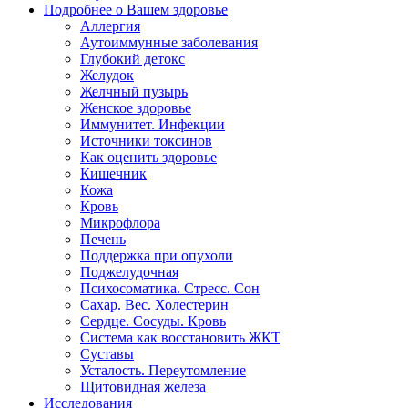
Подробнее о Вашем здоровье
Аллергия
Аутоиммунные заболевания
Глубокий детокс
Желудок
Желчный пузырь
Женское здоровье
Иммунитет. Инфекции
Источники токсинов
Как оценить здоровье
Кишечник
Кожа
Кровь
Микрофлора
Печень
Поддержка при опухоли
Поджелудочная
Психосоматика. Стресс. Сон
Сахар. Вес. Холестерин
Сердце. Сосуды. Кровь
Система как восстановить ЖКТ
Суставы
Усталость. Переутомление
Щитовидная железа
Исследования