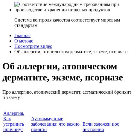
Система контроля качества соответствует мировым
стандартам
Главная
О методе
Посмотрите видео
Об аллергии, атопическом дерматите, экземе, псориазе
Об аллергии, атопическом
дерматите, экземе, псориазе
Про аллергию, атопический дерматит, астматический бронхит
и экзему
Аллергия.
Как
Аутоиммунные
устранить
заболевания: что важно
Если заложен нос
причину!
понять?
постоянно