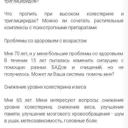
триглицеридов?
Что пропить при высоком холестерине и
триглицеридах? Можно ли сочетать растительные
комплексы с психотропными препаратами.
Проблемы со здоровьем с возрастом
Мне 70 лет, и у меня большие проблемы со здоровьем.
В течении 15 лет пыталась изменить ситауцию с
помощью разных БАДов и очищений, но не
получилось. Может ли Ваша система помочь мне?
Снижение уровня холестерина и веса
Мне 65 лет.
Меня интересуют вопросы:
снижение
уровня холестерина, с
нижение веса,
у
лучшение
памяти,
у
лучшение мозгового кровообращения - шум
в ушах, метеозависимость,
головные боли
.