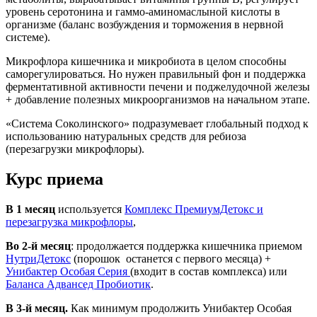
уровень серотонина и гаммо-аминомаслыной кислоты в
организме (баланс возбуждения и торможения в нервной
системе).
Микрофлора кишечника и микробиота в целом способны
саморегулироваться. Но нужен правильный фон и поддержка
ферментативной активности печени и поджелудочной железы
+ добавление полезных микроорганизмов на начальном этапе.
«Система Соколинского» подразумевает глобальный подход к
использованию натуральных средств для ребиоза
(перезагрузки микрофлоры).
Курс приема
В 1 месяц
используется
Комплекс ПремиумДетокс и
перезагрузка микрофлоры
,
Во 2-й месяц
: продолжается поддержка кишечника приемом
НутриДетокс
(порошок останется с первого месяца) +
Унибактер Особая Серия
(входит в состав комплекса) или
Баланса Адвансед Пробиотик
.
В 3-й месяц.
Как минимум продолжить Унибактер Особая