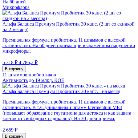
На 60 дней
Микрофлора
Альфа Баланса Премиум Пробиотик 30 капс. (2 шт со скидкой
на 2 месяца)
Премиальная формула пробиотика. 11 штаммов с высокой
активностью. На 60 дней приема при выраженном нарушении
микрофлоры.
5 318 ₽
4 786,2 ₽
В корзину
11 штаммов пробиотиков
Активность до 19 млрд. КОЕ
Альфа Баланса Премиум Пробиотик 30 капс. - на месяц
Премиальная формула пробиотика. 11 штаммов с высокой
активностью. В т.ч. уникальный штамм l.fermentum МЕ3
(повышает образование глутатиона для детокса и как защита
клеток от свободных радикалов). На 30 дней приема.
2 659 ₽
В корзину