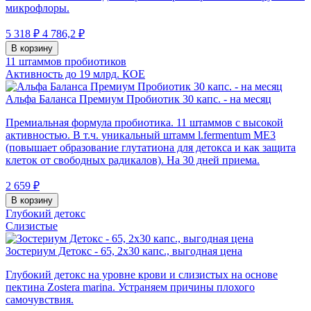
микрофлоры.
5 318 ₽
4 786,2 ₽
В корзину
11 штаммов пробиотиков
Активность до 19 млрд. КОЕ
Альфа Баланса Премиум Пробиотик 30 капс. - на месяц
Премиальная формула пробиотика. 11 штаммов с высокой
активностью. В т.ч. уникальный штамм l.fermentum МЕ3
(повышает образование глутатиона для детокса и как защита
клеток от свободных радикалов). На 30 дней приема.
2 659 ₽
В корзину
Глубокий детокс
Слизистые
Зостериум Детокс - 65, 2х30 капс., выгодная цена
Глубокий детокс на уровне крови и слизистых на основе
пектина Zostera marina. Устраняем причины плохого
самочувствия.