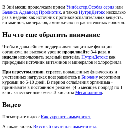
В 3ий месяц продолжаем прием
Унибактер.Особая серия
или
Баланса Адвансед Пробиотик
, а также
НутриДетокс
несколько
раз в неделю как источник противовоспалительных веществ,
витаминов, минералов, аминокислот и растительных волокон.
На что еще обратить внимание
Чтобы в дальнейшем поддерживать защитные функции
организма на высоком уровне
продолжайте 3-4 раза в
неделю
использовать зеленый коктейль
НутриДетокс
как
природный источник витаминов и минералов и хлорофилла.
При переутомлении, стрессе,
повышенных физических и
умственных нагрузках возвращайтесь к
Биолану
короткими
курсами по 5-10 дней. В период ослабления организма -
принимайте в постоянном режиме (4-5 месяцев подряд) по 1
капс. качественные омега-3 кислоты
Мегаполинол
.
Видео
Посмотрите видео:
Как укрепить иммунитет.
А также видео:
Вкусный смузи для иммунитета.