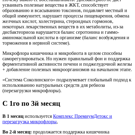
усваивать полезные вещества в ЖКТ, способствует
образованию и всасыванию токсинов, подавляет местный и
общий иммунитет, нарушает процессы пищеварения, обмена
желчных кислот, холестерина, стероидных гормонов,
некоторых лекарственных веществ в их метаболиты, из-за
дисбактеориоза нарушается баланс серотонина и гаммо-
аминомаслыной кислоты в организме (баланс возбуждения и
торможения в нервной системе).
Микрофлора кишечника и микробиота в целом способны
саморегулироваться. Но нужен правильный фон и поддержка
ферментативной активности печени и поджелудочной железы
+ добавление полезных микроорганизмов на начальном этапе.
«Система Соколинского» подразумевает глобальный подход к
использованию натуральных средств для ребиоза
(перезагрузки микрофлоры).
С 1го по 3й месяц
В 1 месяц
используется
Комплекс ПремиумДетокс и
перезагрузка микрофлоры
,
Во 2-й месяц:
продолжается поддержка кишечника