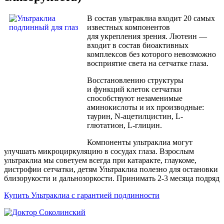
В состав
ультраклиа
входит 20 самых
известных компонентов
для укрепления зрения. Лютеин —
входит в состав биоактивных
комплексов без которого невозможно
восприятие света на сетчатке глаза.
Восстановлению структуры
и функций клеток сетчатки
способствуют незаменимые
аминокислоты и их производные:
таурин, N-ацетилцистин, L-
глютатион, L-глицин.
Компоненты ультраклиа могут
улучшать микроциркуляцию в сосудах глаза. Взрослым
ультраклиа мы советуем всегда при катаракте, глаукоме,
дистрофии сетчатки, детям Ультраклиа полезно для остановки
близорукости и дальнозоркости. Принимать 2-3 месяца подряд
Купить Ультраклиа с гарантией подлинности