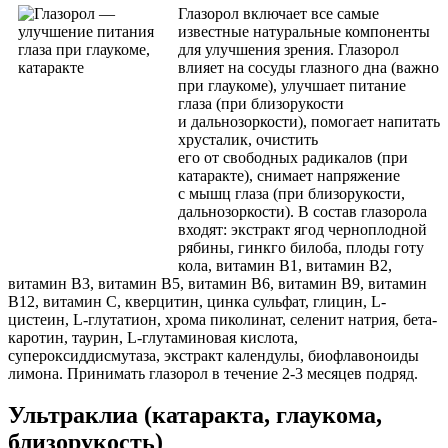
Глазорол
включает все самые
известные натуральные компоненты
для улучшения зрения.
Глазорол
влияет на сосуды глазного дна
(
важно
при глаукоме), улучшает питание
глаза
(
при близорукости
и дальнозоркости), помогает напитать
хрусталик, очистить
его от свободных радикалов
(
при
катаракте), снимает напряжение
с мышц глаза
(
при близорукости,
дальнозоркости). В состав
глазорола
входят: экстракт ягод черноплодной
рябины, гинкго билоба, плоды готу
кола, витамин В1, витамин В2,
витамин В3, витамин В5, витамин В6, витамин В9, витамин
В12, витамин С, кверцитин, цинка сульфат, глицин, L-
цистеин, L-глутатион, хрома пиколинат, селенит натрия, бета-
каротин, таурин, L-глутаминовая кислота,
супероксиддисмутаза, экстракт календулы, биофлавоноиды
лимона. Принимать
глазорол
в течение 2-3 месяцев подряд.
Ультраклиа
(
катаракта, глаукома,
близорукость)