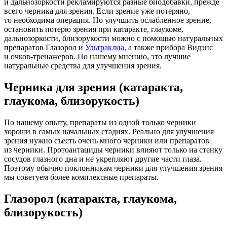
и дальнозоркости
рекламируются разные биодобавки, прежде
всего
черника для зрения
. Если зрение уже потеряно,
то необходима операция. Но улучшить ослабленное зрение,
остановить потерю зрения при катаракте, глаукоме,
дальнозоркости, близорукости можно с помощью натуральных
препаратов Глазорол и
Ультраклиа
, а также прибора Видэнс
и очков-тренажеров. По нашему мнению, это лучшие
натуральные средства для улучшения зрения.
Черника для зрения
(
катаракта,
глаукома, близорукость)
По нашему опыту, препараты из одной только черники
хороши в самых начальных стадиях. Реально для улучшения
зрения нужно съесть очень много черники или препаратов
из черники. Протоантациды черники влияют только на стенку
сосудов глазного дна и не укрепляют другие части глаза.
Поэтому обычно поклонникам черники для улучшения зрения
мы советуем более комплексные препараты.
Глазорол
(
катаракта, глаукома,
близорукость)