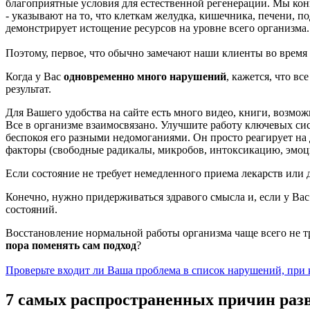
благоприятные условия для естественной регенерации. Мы к
- указывают на то, что клеткам желудка, кишечника, печени, п
демонстрирует истощение ресурсов на уровне всего организма
Поэтому, первое, что обычно замечают наши клиенты во время 
Когда у Вас
одновременно много нарушений
, кажется, что в
результат.
Для Вашего удобства на сайте есть много видео, книги, возмо
Все в организме взаимосвязано. Улучшите работу ключевых си
беспокоя его разными недомоганиями. Он просто реагирует на
факторы (свободные радикалы, микробов, интоксикацию, эмоци
Если состояние не требует немедленного приема лекарств или
Конечно, нужно придерживаться здравого смысла и, если у Вас
состояний.
Восстановление нормальной работы организма чаще всего не тр
пора поменять сам подход
?
Проверьте входит ли Ваша проблема в список нарушений, при 
7 самых распространенных причин раз