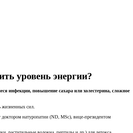
вить уровень энергии?
еся инфекции, повышение сахара или холестерина, сложное
ь жизненных сил.
ду доктором натуропатии (ND, MSc), вице-президентом
и, растительные волокна, пептиды и др.) для детокса,