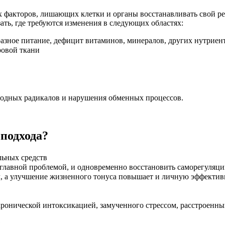
факторов, лишающих клетки и органы восстанавливать свой рес
ать, где требуются изменения в следующих областях:
азное питание, дефицит витаминов, минералов, других нутриен
ровой ткани
ободных радикалов и нарушения обменных процессов.
подхода?
льных средств
главной проблемой, и одновременно восстановить саморегуляц
, а улучшение жизненного тонуса повышает и личную эффективн
ронической интоксикацией, замученного стрессом, расстроенн
я