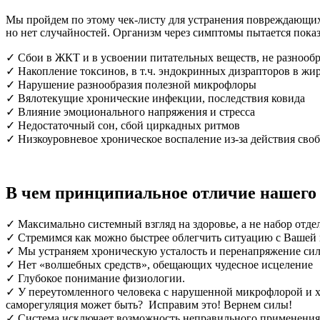
Мы пройдем по этому чек-листу для устранения повреждающих 
но нет случайностей. Организм через симптомы пытается показ
✓ Сбои в ЖКТ и в усвоении питательных веществ, не разнообр
✓ Накопление токсинов, в т.ч. эндокринных дизрапторов в жи
✓ Нарушение разнообразия полезной микрофлоры
✓ Вялотекущие хронические инфекции, последствия ковида
✓ Влияние эмоционального напряжения и стресса
✓ Недостаточный сон, сбой циркадных ритмов
✓ Низкоуровневое хроническое воспаление из-за действия св
В чем принципиальное отличие нашего 
✓ Максимально системный взгляд на здоровье, а не набор отде
✓ Стремимся как можно быстрее облегчить ситуацию с Вашей 
✓ Мы устраняем хроническую усталость и перенапряжение сил
✓ Нет «волшебных средств», обещающих чудесное исцеление
✓ Глубокое понимание физиологии.
✓ У переутомленного человека с нарушенной микрофлорой и х
саморегуляция может быть? Исправим это! Вернем силы!
✓ Система исключает возможность неправильного применени