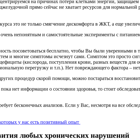
онцентрируемся на причинах потери клетками энергии, защища
оджелудочной прямо сейчас не хватает ресурсов для нормальной р
.
курса это не только смягчение дискомфорта в ЖКТ, а еще увелич
се очень непонятным и самостоятельные эксперименты с питани
жность посоветоваться бесплатно, чтобы Вы были уверенными в 
стем и многие симптомы исчезнут сами. Симптом это просто сиг
 дефициты (кислорода, поступления крови, разных веществ для
ональную перегрузку и т.п.). Нет повреждающего фактора – нет
 других процедур скорой помощи, можно постараться восстанови
 пока нет информации о состоянии здоровья, то стоит обследова
ебует бесконечных анализов. Если у Вас, несмотря на все обсле
которых у нас есть позитивный опыт
вития любых хронических нарушений