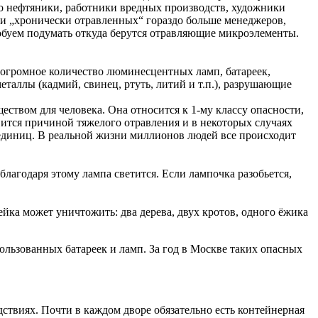
ло нефтяники, работники вредных производств, художники
и „хронически отравленных“ гораздо больше менеджеров,
пробуем подумать откуда берутся отравляющие микроэлементы.
громное количество люминесцентных ламп, батареек,
металлы
(
кадмий, свинец, ртуть, литий и т.п.), разрушающие
ществом для человека. Она относится к 1-му классу опасности,
вится причиной тяжелого отравления и в некоторых случаях
 единиц. В реальной жизни миллионов людей все происходит
благодаря этому лампа светится. Если лампочка разобьется,
ейка может уничтожить: два дерева, двух кротов, одного ёжика
пользованных батареек и ламп. За год в Москве таких опасных
ствиях. Почти в каждом дворе обязательно есть контейнерная