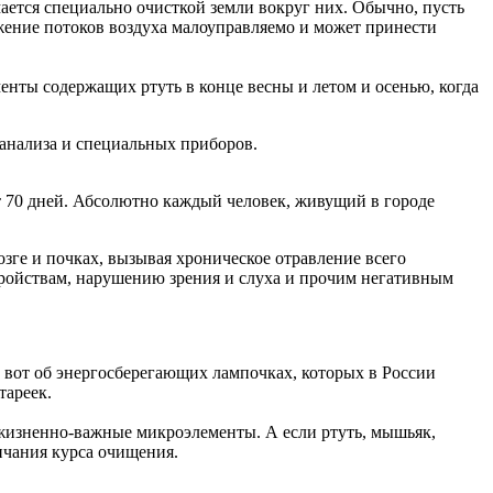
мается специально очисткой земли вокруг них. Обычно, пусть
ижение потоков воздуха малоуправляемо и может принести
енты содержащих ртуть в конце весны и летом и осенью, когда
анализа и специальных приборов.
ет 70 дней. Абсолютно каждый человек, живущий в городе
озге и почках, вызывая хроническое отравление всего
ройствам, нарушению зрения и слуха и прочим негативным
А вот об энергосберегающих лампочках, которых в России
тареек.
жизненно-важные микроэлементы. А если ртуть, мышьяк,
ончания курса очищения.