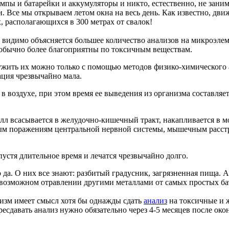
мпы и батарейки и аккумуляторы и никто, естественно, не зани
и. Все мы открываем летом окна на весь день. Как известно, дв
, располагающихся в 300 метрах от свалок!
 видимо объясняется большее количество анализов на микроэлем
, обычно более благоприятны по токсичным веществам.
ужить их можно только с помощью методов физико-химического 
ация чрезвычайно мала.
в воздухе, при этом время ее выведения из организма составля
алл всасывается в желудочно-кишечный тракт, накапливается в м
лым поражениям центральной нервной системы, мышечным расст
устя длительное время и лечатся чрезвычайно долго.
да. О них все знают: разбитый градусник, загрязненная пища. 
 возможном отравлении другими металлами от самых простых ба
изм имеет смысл хотя бы однажды сдать
анализ
на токсичные и 
ресдавать анализ нужно обязательно через 4-5 месяцев после ок