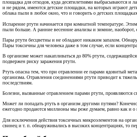
площадка для отходов, куда десятилетиями выбрасываются и ла
и не рядом, имеются детские площадки, на которых играют дет
облака пыли в любое окно, что и говорить о детских площадках
Испарение ртути начинается при комнатной температуре. Этим
пыли больше. А ранние весенние анализы и зимние, наоборот
Пары ртути бесцветны и не обладают никаким запахом. Обнар
Пары токсичны для человека даже в том случае, если концентр
В организме может накапливаться до 80% ртути, содержащейся 
подвержен риску заражения ртути.
Ртуть опасна тем, что при отравлении ее парами ядовитый мет
организма. Отравления соединениями ртути приводит к тяже
последствиям.
Болезни, вызванные отравлением парами ртути, проявляются сп
Может ли попадать ртуть в организм другими путями? Конечно 
ежегодно продаются миллионы мы реже думаем, равно как и о
Для исключения действия токсичных микроэлементов на орган
свинец и т. п. обнаруживались в высоких концентрациях, то пе