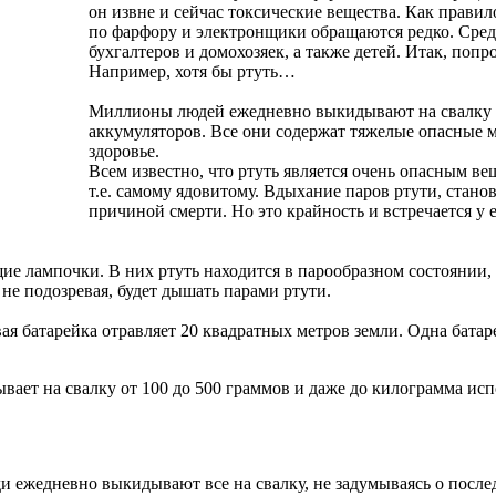
он извне и сейчас токсические вещества. Как прави
по фарфору и электронщики обращаются редко. Сред
бухгалтеров и домохозяек, а также детей. Итак, по
Например, хотя бы ртуть…
Миллионы людей ежедневно выкидывают на свалку о
аккумуляторов. Все они содержат тяжелые опасные 
здоровье.
Всем известно, что ртуть является очень опасным ве
т.е. самому ядовитому. Вдыхание паров ртути, стано
причиной смерти. Но это крайность и встречается у
ие лампочки. В них ртуть находится в парообразном состоянии, 
о не подозревая, будет дышать парами ртути.
ая батарейка отравляет 20 квадратных метров земли. Одна батар
ывает на свалку от 100 до 500 граммов и даже до килограмма ис
 ежедневно выкидывают все на свалку, не задумываясь о послед